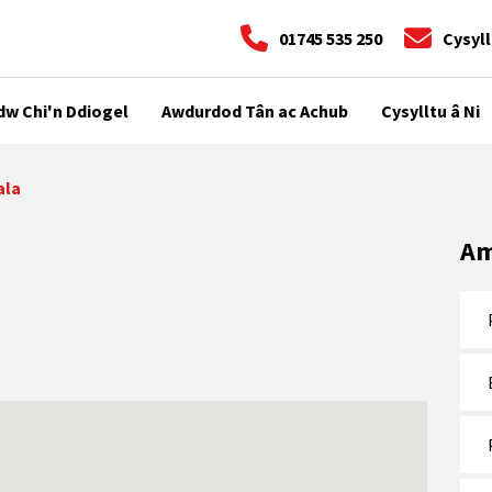
01745 535 250
Cysyll
dw Chi'n Ddiogel
Awdurdod Tân ac Achub
Cysylltu â Ni
ala
Am