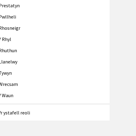
Prestatyn
Pwllheli
Rhosneigr
Y Rhyl
Rhuthun
Llanelwy
Tywyn
Wrecsam
Y Waun
Yr ystafell reoli