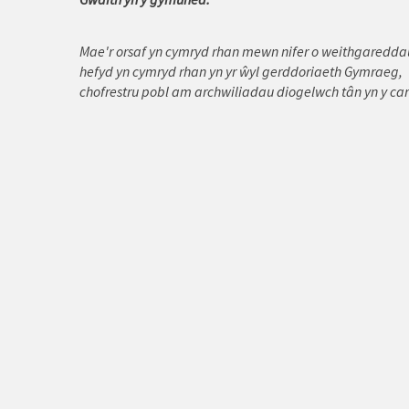
Rhosneigr
Mae'r orsaf yn cymryd rhan mewn nifer o weithgareddau
Rhuthun
hefyd yn cymryd rhan yn yr ŵyl gerddoriaeth Gymraeg, W
chofrestru pobl am archwiliadau diogelwch tân yn y cart
Treffynnon
Tywyn
Wrecsam
Y Bala
Y Fflint
Y Rhyl
Y Waun
Yr Wyddgrug