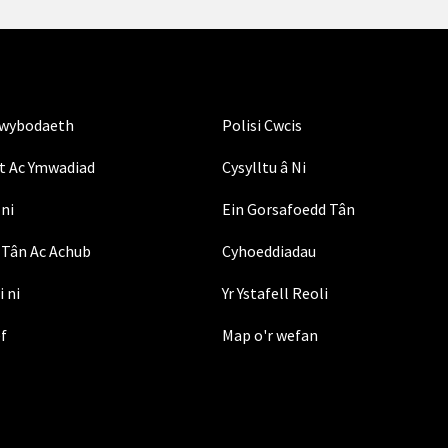
Gwybodaeth
Polisi Cwcis
t Ac Ymwadiad
Cysylltu â Ni
ni
Ein Gorsafoedd Tân
Tân Ac Achub
Cyhoeddiadau
i ni
Yr Ystafell Reoli
ef
Map o'r wefan