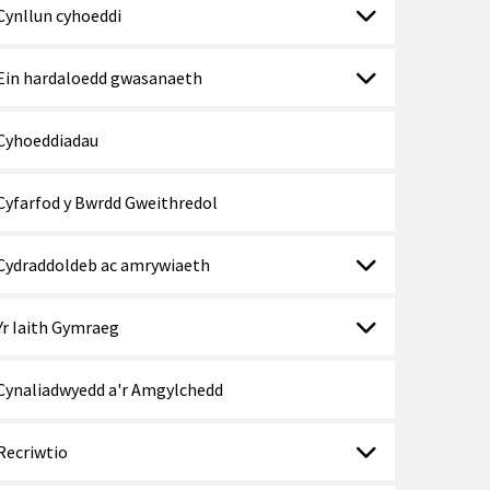
Cynllun cyhoeddi
Ein hardaloedd gwasanaeth
Cyhoeddiadau
Cyfarfod y Bwrdd Gweithredol
Cydraddoldeb ac amrywiaeth
Yr Iaith Gymraeg
Cynaliadwyedd a'r Amgylchedd
Recriwtio