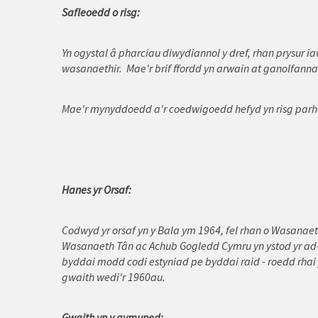
Llangollen
Safleoedd o risg:
Llanberis
Yn ogystal â pharciau diwydiannol y dref, rhan prysur ia
Llandudno
wasanaethir. Mae'r brif ffordd yn arwain at ganolfann
Llanelwy
Mae'r mynyddoedd a'r coedwigoedd hefyd yn risg parhao
Llanfairfechan
Llanrwst
Nefyn
Hanes yr Orsaf:
Porthaethwy
Codwyd yr orsaf yn y Bala ym 1964, fel rhan o Wasanaet
Porthmadog
Wasanaeth Tân ac Achub Gogledd Cymru yn ystod yr ad-d
byddai modd codi estyniad pe byddai raid - roedd rhai
Prestatyn
gwaith wedi'r 1960au.
Pwllheli
Gwaith yn y gymuned: