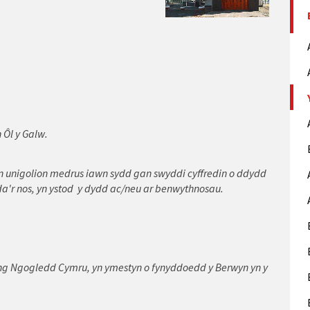
 Ôl y Galw.
n unigolion medrus iawn sydd gan swyddi cyffredin o ddydd
da'r nos, yn ystod y dydd ac/neu ar benwythnosau.
ng Ngogledd Cymru, yn ymestyn o fynyddoedd y Berwyn yn y