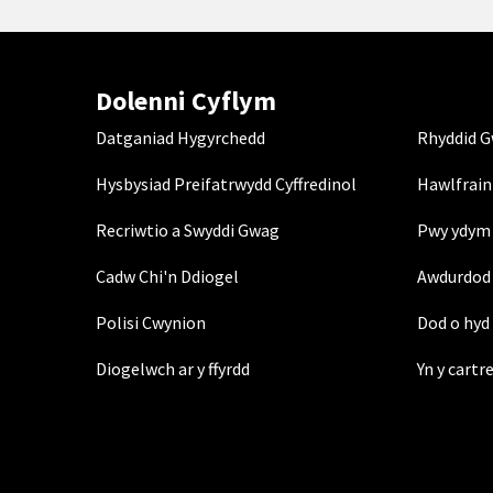
Dolenni Cyflym
Datganiad Hygyrchedd
Rhyddid 
Hysbysiad Preifatrwydd Cyffredinol
Hawlfrain
Recriwtio a Swyddi Gwag
Pwy ydym 
Cadw Chi'n Ddiogel
Awdurdod 
Polisi Cwynion
Dod o hyd 
Diogelwch ar y ffyrdd
Yn y cartr