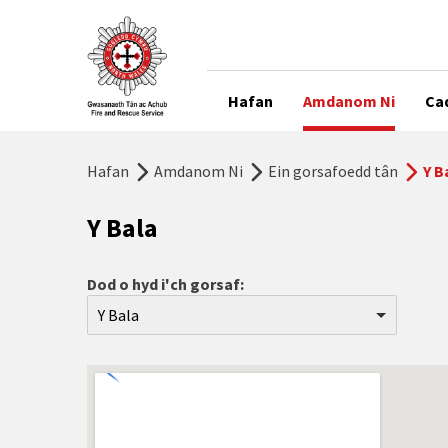
Hafan
Amdanom Ni
Ca
Hafan
Amdanom Ni
Ein gorsafoedd tân
Y B
Y Bala
Dod o hyd i'ch gorsaf:
Y Bala
Aberdyfi
Abergele
Abermaw