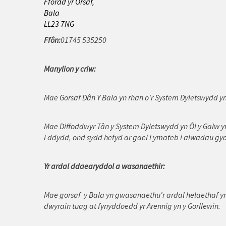
Ffordd yr Orsaf,
Caernarfon
Bala
LL23 7NG
Cerrigydrudion
Ffôn:
01745 535250
Conwy
Manylion y criw:
Corwen
Dinbych
Mae Gorsaf Dân Y Bala yn rhan o'r System Dyletswydd yn
Dolgellau
Mae Diffoddwyr Tân y System Dyletswydd yn Ôl y Galw y
i ddydd, ond sydd hefyd ar gael i ymateb i alwadau gy
Glannau Dyfrdwy
Harlech
Yr ardal ddaearyddol a wasanaethir:
Johnstown
Mae gorsaf y Bala yn gwasanaethu'r ardal helaethaf y
Llangefni
dwyrain tuag at fynyddoedd yr Arennig yn y Gorllewin.