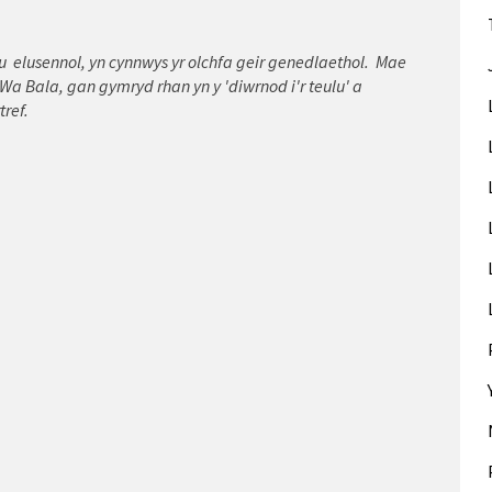
 elusennol, yn cynnwys yr olchfa geir genedlaethol. Mae
a Bala, gan gymryd rhan yn y 'diwrnod i'r teulu' a
ref.