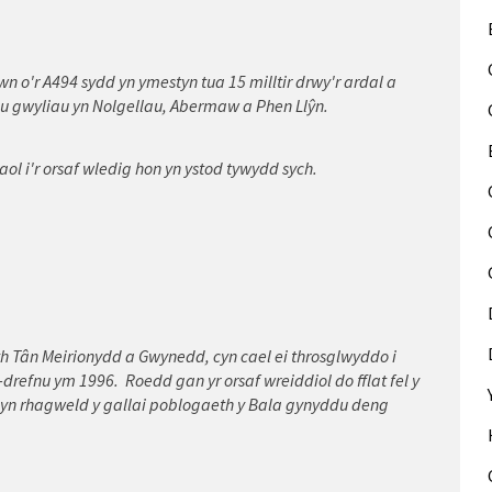
wn o'r A494 sydd yn ymestyn tua 15 milltir drwy'r ardal a
au gwyliau yn Nolgellau, Abermaw a Phen Llŷn.
l i'r orsaf wledig hon yn ystod tywydd sych.
h Tân Meirionydd a Gwynedd, cyn cael ei throsglwyddo i
refnu ym 1996. Roedd gan yr orsaf wreiddiol do fflat fel y
 yn rhagweld y gallai poblogaeth y Bala gynyddu deng