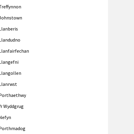
Treffynnon
Johnstown
Llanberis
Llandudno
Llanfairfechan
Llangefni
Llangollen
Llanrwst
Porthaethwy
Yr Wyddgrug
Nefyn
Porthmadog