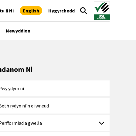
tu â Ni
English
Hygyrchedd
Newyddion
danom Ni
Pwy ydym ni
Beth rydyn ni'n ei wneud
Perfformiad a gwella