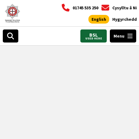
01745 535 250
Cysylltu â Ni
English
Hygyrchedd
BSL
Menu
USED HERE