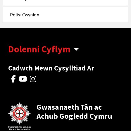
Polisi Cwynion
Dolenni Cyflym
Cadwch Mewn Cysylltiad Ar
Gwasanaeth Tân ac
Achub Gogledd Cymru