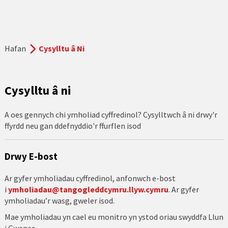
Hafan
Cysylltu â Ni
Cysylltu â ni
A oes gennych chi ymholiad cyffredinol? Cysylltwch â ni drwy'r
ffyrdd neu gan ddefnyddio'r ffurflen isod
Drwy E-bost
Ar gyfer ymholiadau cyffredinol, anfonwch e-bost
i
ymholiadau@tangogleddcymru.llyw.cymru
. Ar gyfer
ymholiadau’r wasg, gweler isod.
Mae ymholiadau yn cael eu monitro yn ystod oriau swyddfa Llun