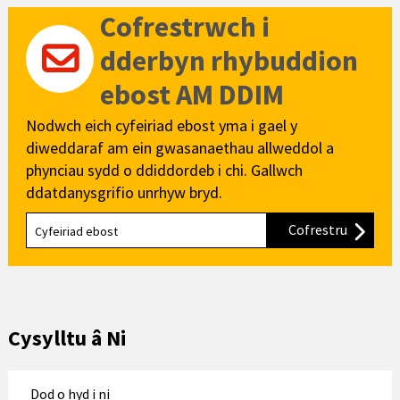
Cofrestrwch i
dderbyn rhybuddion
ebost AM DDIM
Nodwch eich cyfeiriad ebost yma i gael y
diweddaraf am ein gwasanaethau allweddol a
phynciau sydd o ddiddordeb i chi. Gallwch
ddatdanysgrifio unrhyw bryd.
Cofrestru
i'n cylch
Cysylltu â Ni
Dod o hyd i ni