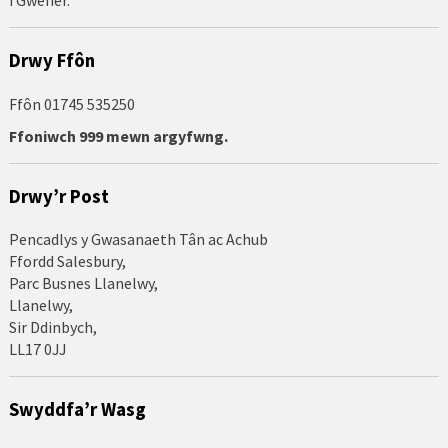
i Gwener.
Drwy Ffôn
Ffôn 01745 535250
Ffoniwch 999 mewn argyfwng.
Drwy’r Post
Pencadlys y Gwasanaeth Tân ac Achub
Ffordd Salesbury,
Parc Busnes Llanelwy,
Llanelwy,
Sir Ddinbych,
LL17 0JJ
Swyddfa’r Wasg