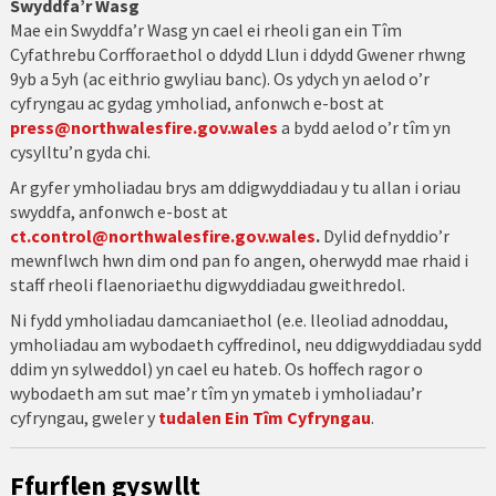
Swyddfa’r Wasg
Mae ein Swyddfa’r Wasg yn cael ei rheoli gan ein Tîm
Cyfathrebu Corfforaethol o ddydd Llun i ddydd Gwener rhwng
9yb a 5yh (ac eithrio gwyliau banc). Os ydych yn aelod o’r
cyfryngau ac gydag ymholiad, anfonwch e-bost at
press@northwalesfire.gov.wales
a bydd aelod o’r tîm yn
cysylltu’n gyda chi.
Ar gyfer ymholiadau brys am ddigwyddiadau y tu allan i oriau
swyddfa, anfonwch e-bost at
ct.control@northwalesfire.gov.wales
.
Dylid defnyddio’r
mewnflwch hwn dim ond pan fo angen, oherwydd mae rhaid i
staff rheoli flaenoriaethu digwyddiadau gweithredol.
Ni fydd ymholiadau damcaniaethol (e.e. lleoliad adnoddau,
ymholiadau am wybodaeth cyffredinol, neu ddigwyddiadau sydd
ddim yn sylweddol) yn cael eu hateb. Os hoffech ragor o
wybodaeth am sut mae’r tîm yn ymateb i ymholiadau’r
cyfryngau, gweler y
tudalen Ein Tîm Cyfryngau
.
Ffurflen gyswllt