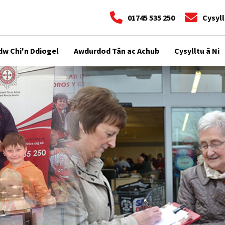
01745 535 250
Cysyll
dw Chi'n Ddiogel
Awdurdod Tân ac Achub
Cysylltu â Ni