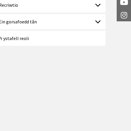
Y
Recriwtio
I
Ein gorsafoedd tân
Yr ystafell reoli