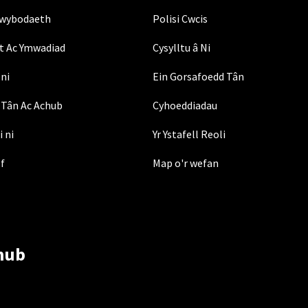
Gwybodaeth
Polisi Cwcis
t Ac Ymwadiad
Cysylltu â Ni
ni
Ein Gorsafoedd Tân
Tân Ac Achub
Cyhoeddiadau
i ni
Yr Ystafell Reoli
ef
Map o'r wefan
hub