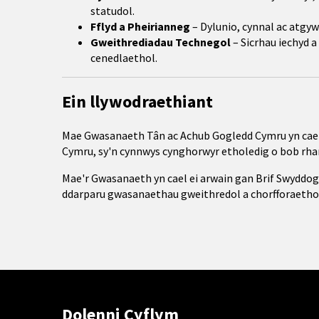
statudol.
Fflyd a Pheirianneg
– Dylunio, cynnal ac atgyw
Gweithrediadau Technegol
– Sicrhau iechyd 
cenedlaethol.
Ein llywodraethiant
Mae Gwasanaeth Tân ac Achub Gogledd Cymru yn cael
Cymru, sy'n cynnwys cynghorwyr etholedig o bob rhan
Mae'r Gwasanaeth yn cael ei arwain gan Brif Swyddog
ddarparu gwasanaethau gweithredol a chorfforaetho
Dolenni Cyflym