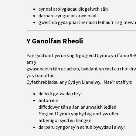
cynnal arolygiadau diogelwch tân.
darparu cyngor ac arweiniad.
gweithio gyda phartneriaid i leihau'r risg mewn 
Y Ganolfan Rheoli
Pan fydd unrhyw un yng Ngogledd Cymru yn ffonio 999
am y
gwasanaeth tân ac achub, byddant yn cael eu rhoi drwo
yn y Ganolfan
Gyfathrebiadau ar y Cyd yn Llanelwy. . Mae'r staff yn:
delio â galwadau brys.
anfon ein
diffoddwyr tân allan ar unwaith ledled
Gogledd Cymru ynghyd ag unrhyw offer
arbenigol sydd eu hangen
darparu cyngor sy'n achub bywydau i alwyr.