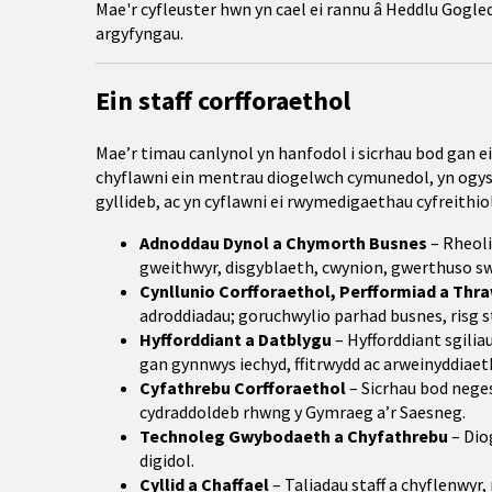
Mae'r cyfleuster hwn yn cael ei rannu â Heddlu Gogle
argyfyngau.
Ein staff corfforaethol
Mae’r timau canlynol yn hanfodol i sicrhau bod gan ei
chyflawni ein mentrau diogelwch cymunedol, yn ogys
gyllideb, ac yn cyflawni ei rwymedigaethau cyfreithiol
Adnoddau Dynol a Chymorth Busnes
– Rheoli 
gweithwyr, disgyblaeth, cwynion, gwerthuso swy
Cynllunio Corfforaethol, Perfformiad a Thr
adroddiadau; goruchwylio parhad busnes, risg 
Hyfforddiant a Datblygu
– Hyfforddiant sgilia
gan gynnwys iechyd, ffitrwydd ac arweinyddiaet
Cyfathrebu Corfforaethol
– Sicrhau bod neges
cydraddoldeb rhwng y Gymraeg a’r Saesneg.
Technoleg Gwybodaeth a Chyfathrebu
– Dio
digidol.
Cyllid a Chaffael
– Taliadau staff a chyflenwyr