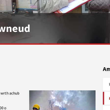
i wneud
Am
 wrth achub
00 o