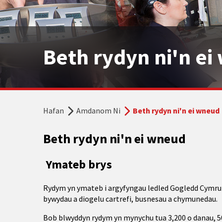
Beth rydyn ni'n e
Hafan
Amdanom Ni
Beth rydyn ni'n ei wneud
Beth rydyn ni'n ei wneud
Ymateb brys
Rydym yn ymateb i argyfyngau ledled Gogledd Cymru
bywydau a diogelu cartrefi, busnesau a chymunedau.
Bob blwyddyn rydym yn mynychu tua 3,200 o danau, 5