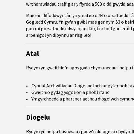
wrthdrawiadau traffig ar y ffyrdd a 500 o ddigwyddiadau
Mae ein diffoddwyr tân yn ymateb o 44 o orsafoedd tâ
Gogledd Cymru. Yn gyfan gwbl mae gennym 53 o beir
gan rai gorsafoedd ddwy injan dân, tra bod gan eraill
arbenigol yn dibynnu ar risg leol.
Atal
Rydym yn gweithio'n agos gyda chymunedau i helpu i 
• Cynnal Archwiliadau Diogel ac Iach ar gyfer pobl a a
• Gweithio gydag ysgolion a phobl ifanc
• Ymgyrchoedd a phartneriaethau diogelwch cymun
Diogelu
Rydym yn helpu busnesau i gadw'n ddiogel a chydymffu