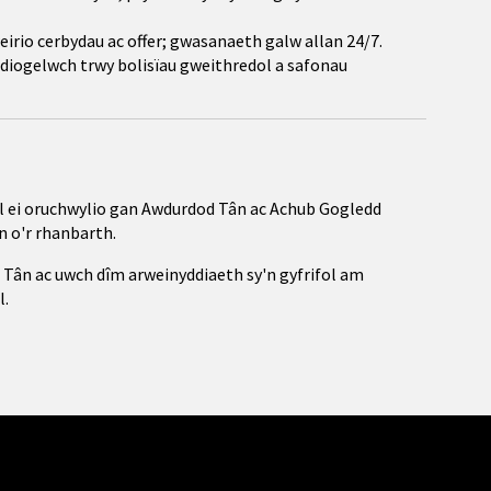
eirio cerbydau ac offer; gwasanaeth galw allan 24/7.
a diogelwch trwy bolisïau gweithredol a safonau
 ei oruchwylio gan Awdurdod Tân ac Achub Gogledd
 o'r rhanbarth.
 Tân ac uwch dîm arweinyddiaeth sy'n gyfrifol am
l.