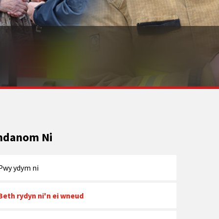
danom Ni
Pwy ydym ni
Beth rydyn ni'n ei wneud