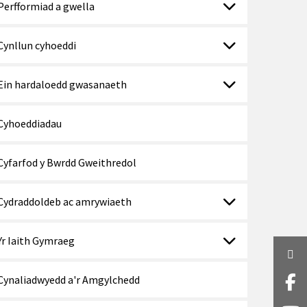
Perfformiad a gwella
Cynllun cyhoeddi
Ein hardaloedd gwasanaeth
Cyhoeddiadau
Cyfarfod y Bwrdd Gweithredol
Cydraddoldeb ac amrywiaeth
Yr Iaith Gymraeg
Twi
Cynaliadwyedd a'r Amgylchedd
Fa