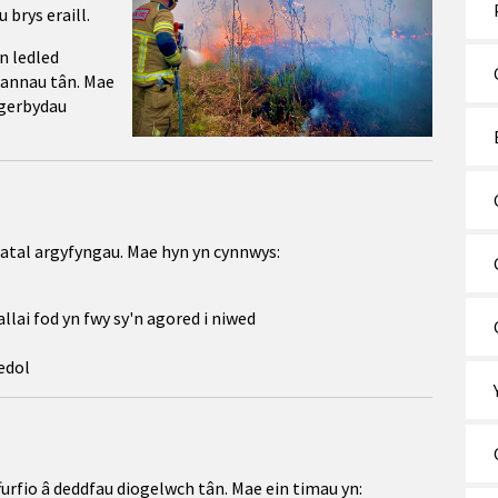
 brys eraill.
n ledled
iannau tân. Mae
 gerbydau
atal argyfyngau. Mae hyn yn cynnwys:
llai fod yn fwy sy'n agored i niwed
edol
rfio â deddfau diogelwch tân. Mae ein timau yn: