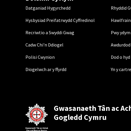
Datganiad Hygyrchedd
Rhyddid 
Hysbysiad Preifatrwydd Cyffredinol
Hawlfrain
Recriwtio a Swyddi Gwag
Pwy ydym 
Cadw Chi'n Ddiogel
Awdurdod 
Polisi Cwynion
Dod o hyd 
Diogelwch ar y ffyrdd
Yn y cartr
Gwasanaeth Tân ac Ac
Gogledd Cymru