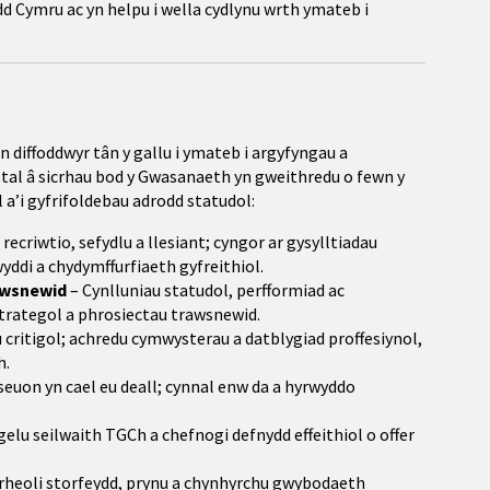
dd Cymru ac yn helpu i wella cydlynu wrth ymateb i
n diffoddwyr tân y gallu i ymateb i argyfyngau a
tal â sicrhau bod y Gwasanaeth yn gweithredu o fewn y
 a’i gyfrifoldebau adrodd statudol:
recriwtio, sefydlu a llesiant; cyngor ar gysylltiadau
ddi a chydymffurfiaeth gyfreithiol.
awsnewid
– Cynlluniau statudol, perfformiad ac
strategol a phrosiectau trawsnewid.
u critigol; achredu cymwysterau a datblygiad proffesiynol,
h.
euon yn cael eu deall; cynnal enw da a hyrwyddo
gelu seilwaith TGCh a chefnogi defnydd effeithiol o offer
, rheoli storfeydd, prynu a chynhyrchu gwybodaeth