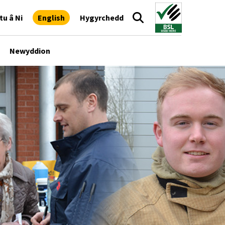
tu â Ni
English
Hygyrchedd
Newyddion