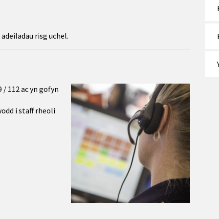
adeiladau risg uchel.
 / 112 ac yn gofyn
dd i staff rheoli