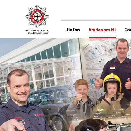
Hafan
Amdanom Ni
Ca