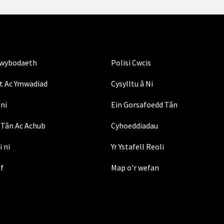
Gwybodaeth
Polisi Cwcis
t Ac Ymwadiad
Cysylltu â Ni
ni
Ein Gorsafoedd Tân
Tân Ac Achub
Cyhoeddiadau
i ni
Yr Ystafell Reoli
ef
Map o'r wefan