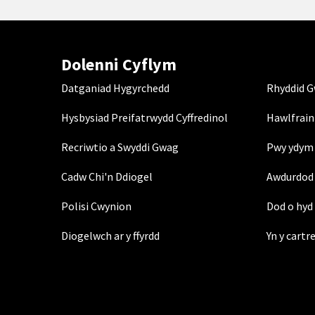
Dolenni Cyflym
Datganiad Hygyrchedd
Rhyddid 
Hysbysiad Preifatrwydd Cyffredinol
Hawlfrain
Recriwtio a Swyddi Gwag
Pwy ydym 
Cadw Chi'n Ddiogel
Awdurdod 
Polisi Cwynion
Dod o hyd 
Diogelwch ar y ffyrdd
Yn y cartr