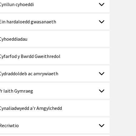
Cynllun cyhoeddi
Ein hardaloedd gwasanaeth
Cyhoeddiadau
Cyfarfod y Bwrdd Gweithredol
Cydraddoldeb ac amrywiaeth
Yr Iaith Gymraeg
Cynaliadwyedd a'r Amgylchedd
Recriwtio