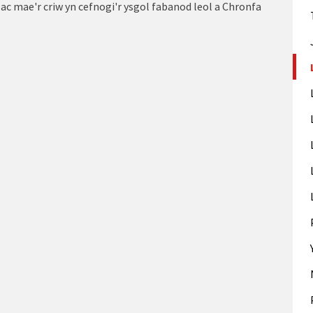
o ac mae'r criw yn cefnogi'r ysgol fabanod leol a Chronfa