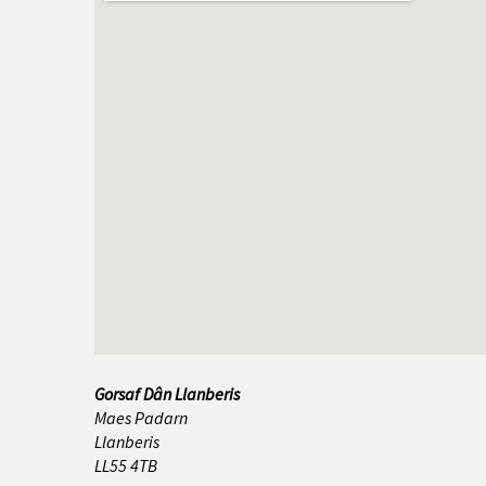
Abersoch
Amlwch
Bae Colwyn
Bangor
Benllech
Betws y Coed
Biwmares
Blaenau Ffestiniog
Gorsaf Dân Llanberis
Bwcle
Maes Padarn
Llanberis
Caergybi
LL55 4TB