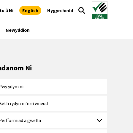
tu â Ni
English
Hygyrchedd
Newyddion
danom Ni
Pwy ydym ni
Beth rydyn ni'n ei wneud
Perfformiad a gwella