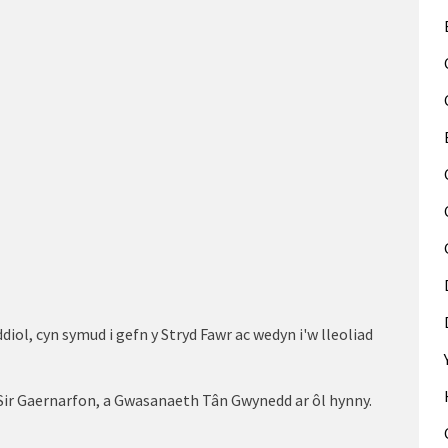
diol, cyn symud i gefn y Stryd Fawr ac wedyn i'w lleoliad
 Sir Gaernarfon, a Gwasanaeth Tân Gwynedd ar ôl hynny.