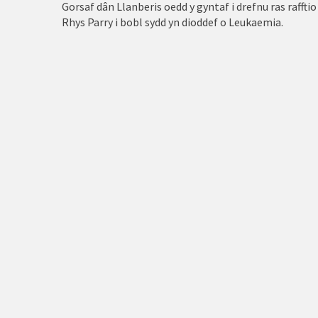
Gorsaf dân Llanberis oedd y gyntaf i drefnu ras raffti
Rhosneigr
Rhys Parry i bobl sydd yn dioddef o Leukaemia.
Rhuthun
Treffynnon
Tywyn
Wrecsam
Y Bala
Y Fflint
Y Rhyl
Y Waun
Yr Wyddgrug