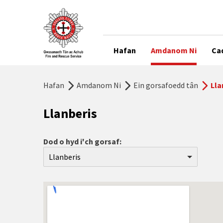
Hafan
Amdanom Ni
Ca
Hafan
Amdanom Ni
Ein gorsafoedd tân
Lla
Llanberis
Dod o hyd i'ch gorsaf:
Llanberis
Aberdyfi
Abergele
Abermaw