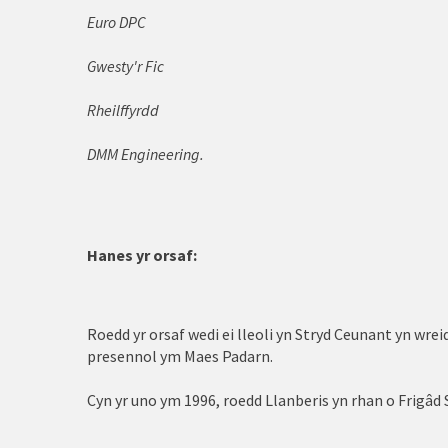
Llangollen
Euro DPC
Llanberis
Gwesty'r Fic
Llandudno
Rheilffyrdd
Llanelwy
DMM Engineering.
Llanfairfechan
Llanrwst
Hanes yr orsaf:
Nefyn
Porthaethwy
Roedd yr orsaf wedi ei lleoli yn Stryd Ceunant yn wreid
Porthmadog
presennol ym Maes Padarn.
Prestatyn
Cyn yr uno ym 1996, roedd Llanberis yn rhan o Frigâd
Pwllheli