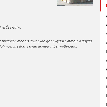
 yn Ôl y Galw.
n unigolion medrus iawn sydd gan swyddi cyffredin o ddydd
da'r nos, yn ystod y dydd ac/neu ar benwythnosau.