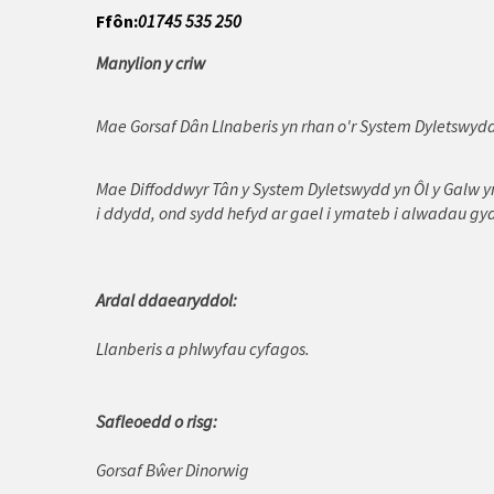
Caernarfon
Ffôn:
01745 535 250
Manylion y criw
Cerrigydrudion
Conwy
Mae Gorsaf Dân Llnaberis yn rhan o'r System Dyletswydd
Corwen
Mae Diffoddwyr Tân y System Dyletswydd yn Ôl y Galw y
Dinbych
i ddydd, ond sydd hefyd ar gael i ymateb i alwadau gy
Dolgellau
Ardal ddaearyddol:
Glannau Dyfrdwy
Llanberis a phlwyfau cyfagos.
Harlech
Johnstown
Safleoedd o risg:
Llangefni
Gorsaf Bŵer Dinorwig