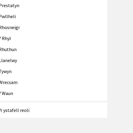
Prestatyn
Pwllheli
Rhosneigr
Y Rhyl
Rhuthun
Llanelwy
Tywyn
Wrecsam
Y Waun
Yr ystafell reoli