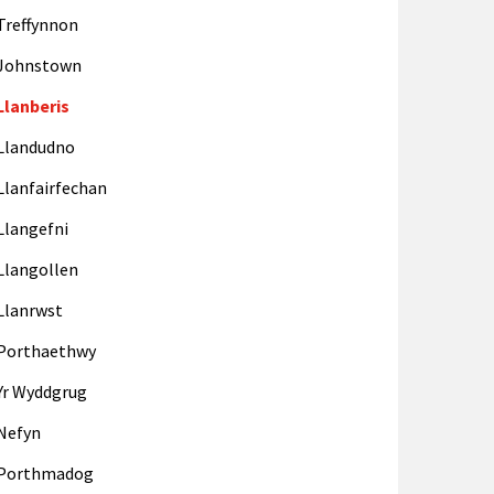
Treffynnon
Johnstown
Llanberis
Llandudno
Llanfairfechan
Llangefni
Llangollen
Llanrwst
Porthaethwy
Yr Wyddgrug
Nefyn
Porthmadog