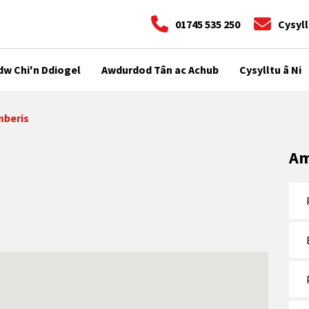
01745 535 250
Cysyll
dw Chi'n Ddiogel
Awdurdod Tân ac Achub
Cysylltu â Ni
nberis
Am