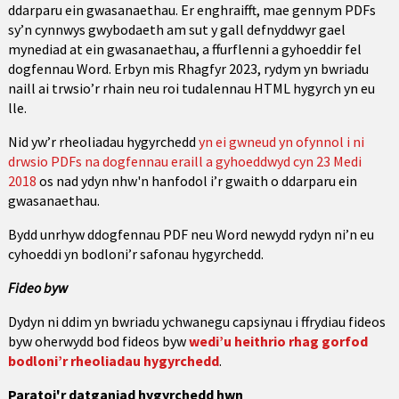
ddarparu ein gwasanaethau. Er enghraifft, mae gennym PDFs
sy’n cynnwys gwybodaeth am sut y gall defnyddwyr gael
mynediad at ein gwasanaethau, a ffurflenni a gyhoeddir fel
dogfennau Word. Erbyn mis Rhagfyr 2023, rydym yn bwriadu
naill ai trwsio’r rhain neu roi tudalennau HTML hygyrch yn eu
lle.
Nid yw’r rheoliadau hygyrchedd
yn ei gwneud yn ofynnol i ni
drwsio PDFs na dogfennau eraill a gyhoeddwyd cyn 23 Medi
2018
os nad ydyn nhw'n hanfodol i’r gwaith o ddarparu ein
gwasanaethau.
Bydd unrhyw ddogfennau PDF neu Word newydd rydyn ni’n eu
cyhoeddi yn bodloni’r safonau hygyrchedd.
Fideo
byw
Dydyn ni ddim yn bwriadu ychwanegu capsiynau i ffrydiau fideos
byw oherwydd bod fideos byw
wedi’u heithrio rhag gorfod
bodloni’r rheoliadau hygyrchedd
.
Paratoi'r datganiad hygyrchedd hwn