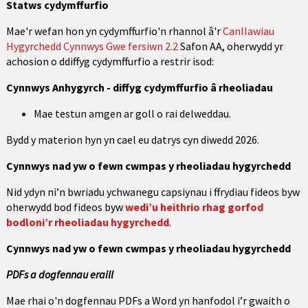
Statws cydymffurfio
Mae'r wefan hon yn cydymffurfio'n rhannol â'r
Canllawiau
Hygyrchedd Cynnwys Gwe fersiwn 2.2
Safon AA, oherwydd yr
achosion o ddiffyg cydymffurfio a restrir isod:
Cynnwys Anhygyrch - diffyg cydymffurfio â rheoliadau
Mae testun amgen ar goll o rai delweddau.
Bydd y materion hyn yn cael eu datrys cyn diwedd 2026.
Cynnwys nad yw o fewn cwmpas y rheoliadau hygyrchedd
Nid ydyn ni’n bwriadu ychwanegu capsiynau i ffrydiau fideos byw
oherwydd bod fideos byw
wedi’u heithrio rhag gorfod
bodloni’r rheoliadau hygyrchedd
.
Cynnwys nad yw o fewn cwmpas y rheoliadau hygyrchedd
PDFs a dogfennau eraill
Mae rhai o'n dogfennau PDFs a Word yn hanfodol i’r gwaith o