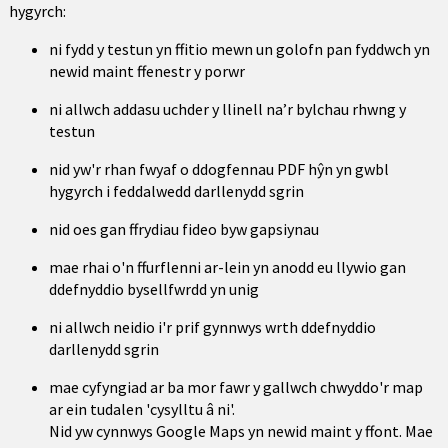
hygyrch:
ni fydd y testun yn ffitio mewn un golofn pan fyddwch yn
newid maint ffenestr y porwr
ni allwch addasu uchder y llinell na’r bylchau rhwng y
testun
nid yw'r rhan fwyaf o ddogfennau PDF hŷn yn gwbl
hygyrch i feddalwedd darllenydd sgrin
nid oes gan ffrydiau fideo byw gapsiynau
mae rhai o'n ffurflenni ar-lein yn anodd eu llywio gan
ddefnyddio bysellfwrdd yn unig
ni allwch neidio i'r prif gynnwys wrth ddefnyddio
darllenydd sgrin
mae cyfyngiad ar ba mor fawr y gallwch chwyddo'r map
ar ein tudalen 'cysylltu â ni'.
Nid yw cynnwys Google Maps yn newid maint y ffont. Mae