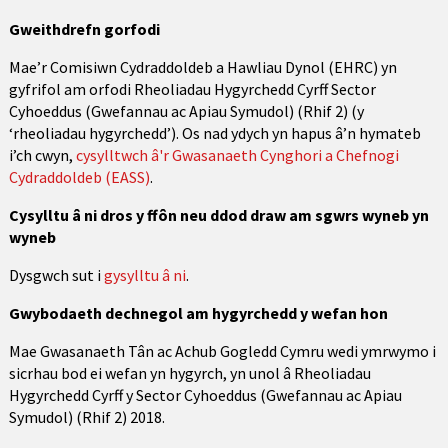
Gweithdrefn gorfodi
Mae’r Comisiwn Cydraddoldeb a Hawliau Dynol (EHRC) yn
gyfrifol am orfodi Rheoliadau Hygyrchedd Cyrff Sector
Cyhoeddus (Gwefannau ac Apiau Symudol) (Rhif 2) (y
‘rheoliadau hygyrchedd’). Os nad ydych yn hapus â’n hymateb
i’ch cwyn,
cysylltwch â'r Gwasanaeth Cynghori a Chefnogi
Cydraddoldeb (EASS)
.
Cysylltu â ni dros y ffôn neu ddod draw am sgwrs wyneb yn
wyneb
Dysgwch sut i
gysylltu â ni
.
Gwybodaeth dechnegol am hygyrchedd y wefan hon
Mae Gwasanaeth Tân ac Achub Gogledd Cymru wedi ymrwymo i
sicrhau bod ei wefan yn hygyrch, yn unol â Rheoliadau
Hygyrchedd Cyrff y Sector Cyhoeddus (Gwefannau ac Apiau
Symudol) (Rhif 2) 2018.