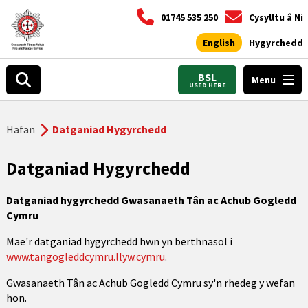
01745 535 250
Cysylltu â Ni
English
Hygyrchedd
BSL
Menu
USED HERE
Hafan
Datganiad Hygyrchedd
Datganiad Hygyrchedd
Datganiad hygyrchedd Gwasanaeth Tân ac Achub Gogledd
Cymru
Mae'r datganiad hygyrchedd hwn yn berthnasol i
www.tangogleddcymru.llyw.cymru
.
Gwasanaeth Tân ac Achub Gogledd Cymru sy'n rhedeg y wefan
hon.