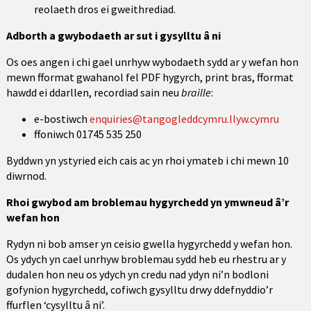
reolaeth dros ei gweithrediad.
Adborth a gwybodaeth ar sut i gysylltu â ni
Os oes angen i chi gael unrhyw wybodaeth sydd ar y wefan hon
mewn fformat gwahanol fel PDF hygyrch, print bras, fformat
hawdd ei ddarllen, recordiad sain neu
braille
:
e-bostiwch
enquiries@tangogleddcymru.llyw.cymru
ffoniwch 01745 535 250
Byddwn yn ystyried eich cais ac yn rhoi ymateb i chi mewn 10
diwrnod.
Rhoi gwybod am broblemau hygyrchedd yn ymwneud â’r
wefan hon
Rydyn ni bob amser yn ceisio gwella hygyrchedd y wefan hon.
Os ydych yn cael unrhyw broblemau sydd heb eu rhestru ar y
dudalen hon neu os ydych yn credu nad ydyn ni’n bodloni
gofynion hygyrchedd, cofiwch gysylltu drwy ddefnyddio’r
ffurflen ‘cysylltu â ni’.