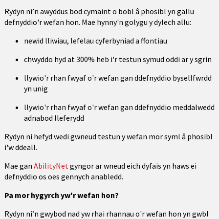
Rydyn ni’n awyddus bod cymaint o bobl â phosibl yn gallu
defnyddio'r wefan hon. Mae hynny'n golygu y dylech allu:
newid lliwiau, lefelau cyferbyniad a ffontiau
chwyddo hyd at 300% heb i'r testun symud oddi ar y sgrin
llywio'r rhan fwyaf o'r wefan gan ddefnyddio bysellfwrdd
yn unig
llywio'r rhan fwyaf o'r wefan gan ddefnyddio meddalwedd
adnabod lleferydd
Rydyn ni hefyd wedi gwneud testun y wefan mor syml â phosibl
i'w ddeall.
Mae gan
AbilityNet
gyngor ar wneud eich dyfais yn haws ei
defnyddio os oes gennych anabledd.
Pa mor hygyrch yw'r wefan hon?
Rydyn ni’n gwybod nad yw rhai rhannau o'r wefan hon yn gwbl