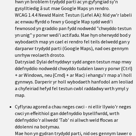
hwn yn broblem trydydd parti ac yn gyfyngiad sy'n
gysylltiedig â sut mae Google Maps yn rendro.
WCAG 1.4.4 Newid Maint Testun (Lefel AA): Nid yw'r labeli
ac enwau ffyrdd o fewn y Google Map sydd wedi'i
fewnosod yn graddio pan fydd nodwedd "chwyddo testun
yn unig" y porwr wedi'i actifadu. Mae hyn oherwydd bod y
wybodaeth map yn cael ei rendro fel teils delwedd gan y
darparwr trydydd parti (Google Maps), nad oes gennym
unrhyw reolaeth drosto.
Datrysiad: Dylai defnyddwyr sydd angen testun map mwy
ddefnyddio nodwedd chwyddo tudalen lawn y porwr {Ctrl}
+ ar Windows, neu {Cmd} + ar Mac) i ehangu'r map a'i holl
gynnwys. Darperir yr holl wybodaeth hanfodol am leoliad
a chyfeiriad hefyd fel testun cwbl raddadwy wrth ymyl y
map.
Cyflyrau agored a chau neges cwci - ni ellir llywio'r neges
cwci yn effeithiol gan ddefnyddio bysellfwrdd, wrth
ddefnyddio'r allwedd 'Tab' ni allwch weld ffocws ar
ddolenni na botymau.
Mae hon yn gydran trydydd parti, nid oes gennym lawer o