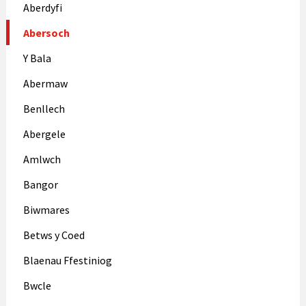
Aberdyfi
Abersoch
Y Bala
Abermaw
Benllech
Abergele
Amlwch
Bangor
Biwmares
Betws y Coed
Blaenau Ffestiniog
Bwcle