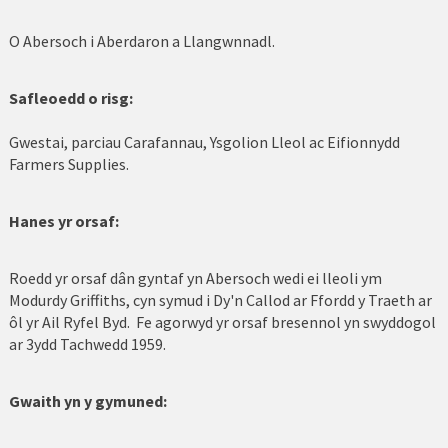
Caernarfon
O Abersoch i Aberdaron a Llangwnnadl.
Cerrigydrudion
Safleoedd o risg:
Conwy
Gwestai, parciau Carafannau, Ysgolion Lleol ac Eifionnydd
Farmers Supplies.
Corwen
Dinbych
Hanes yr orsaf:
Dolgellau
Roedd yr orsaf dân gyntaf yn Abersoch wedi ei lleoli ym
Glannau Dyfrdwy
Modurdy Griffiths, cyn symud i Dy'n Callod ar Ffordd y Traeth ar
ôl yr Ail Ryfel Byd. Fe agorwyd yr orsaf bresennol yn swyddogol
Harlech
ar 3ydd Tachwedd 1959.
Johnstown
Gwaith yn y gymuned:
Llangefni