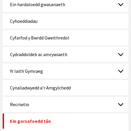
Ein hardaloedd gwasanaeth
Rhosneigr
Cyhoeddiadau
Rhuthun
Treffynnon
Cyfarfod y Bwrdd Gweithredol
Tywyn
Cydraddoldeb ac amrywiaeth
Wrecsam
Yr Iaith Gymraeg
Y Bala
Y Fflint
Cynaliadwyedd a'r Amgylchedd
Y Rhyl
Recriwtio
Y Waun
Ein gorsafoedd tân
Yr Wyddgrug