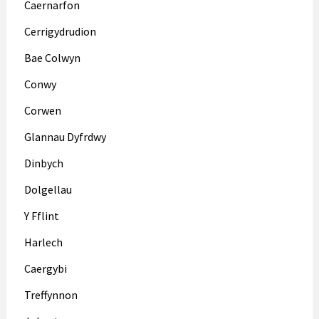
Caernarfon
Cerrigydrudion
Bae Colwyn
Conwy
Corwen
Glannau Dyfrdwy
Dinbych
Dolgellau
Y Fflint
Harlech
Caergybi
Treffynnon