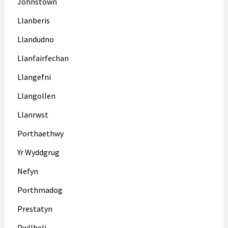
Johnstown
Llanberis
Llandudno
Llanfairfechan
Llangefni
Llangollen
Llanrwst
Porthaethwy
Yr Wyddgrug
Nefyn
Porthmadog
Prestatyn
Pwllheli