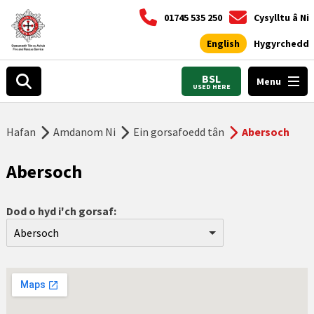
01745 535 250
Cysylltu â Ni
English
Hygyrchedd
BSL
Menu
USED HERE
Hafan
Amdanom Ni
Ein gorsafoedd tân
Abersoch
Abersoch
Dod o hyd i'ch gorsaf:
Abersoch
Aberdyfi
Abergele