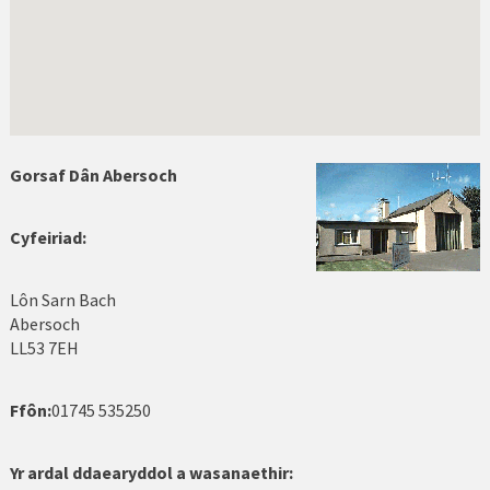
Abermaw
Abersoch
Amlwch
Bae Colwyn
Gorsaf Dân Abersoch
Bangor
Cyfeiriad:
Benllech
Betws y Coed
Lôn Sarn Bach
Abersoch
Biwmares
LL53 7EH
Blaenau Ffestiniog
Ffôn:
01745 535250
Bwcle
Yr ardal ddaearyddol a wasanaethir:
Caergybi