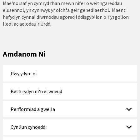
Mae'r orsaf yn cymryd rhan mewn nifer o weithgareddau
Llangollen
elusennol, yn cynnwys yr olchfa geir genedlaethol. Maent
hefyd yn cynnal diwrnodau agored i ddisgyblion o'r ysgolion
Llanberis
lleol ac aelodau'r Urdd.
Llandudno
Llanelwy
Amdanom Ni
Llanfairfechan
Llanrwst
Pwy ydym ni
Nefyn
Beth rydyn ni'n ei wneud
Porthaethwy
Perfformiad a gwella
Porthmadog
Prestatyn
Cynllun cyhoeddi
Pwllheli