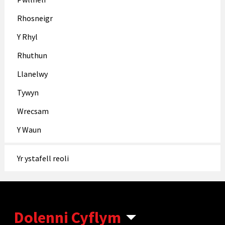
Rhosneigr
Y Rhyl
Rhuthun
Llanelwy
Tywyn
Wrecsam
Y Waun
Yr ystafell reoli
Dolenni Cyflym