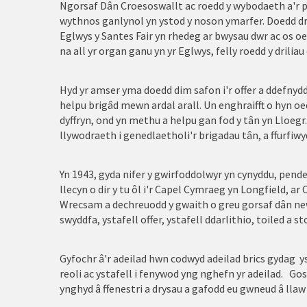
Ngorsaf Dân Croesoswallt ac roedd y wybodaeth a'r pr
Rhosneigr
wythnos ganlynol yn ystod y noson ymarfer. Doedd dri
Eglwys y Santes Fair yn rhedeg ar bwysau dwr ac os o
Rhuthun
na all yr organ ganu yn yr Eglwys, felly roedd y drilia
Treffynnon
Hyd yr amser yma doedd dim safon i'r offer a ddefnydd
helpu brigâd mewn ardal arall. Un enghraifft o hyn o
Tywyn
dyffryn, ond yn methu a helpu gan fod y tân yn Lloegr
llywodraeth i genedlaetholi'r brigadau tân, a ffurfi
Wrecsam
Y Bala
Yn 1943, gyda nifer y gwirfoddolwyr yn cynyddu, pend
llecyn o dir y tu ôl i'r Capel Cymraeg yn Longfield, a
Y Fflint
Wrecsam a dechreuodd y gwaith o greu gorsaf dân newy
swyddfa, ystafell offer, ystafell ddarlithio, toiled a st
Y Rhyl
Y Waun
Gyfochr â'r adeilad hwn codwyd adeilad brics gydag ys
reoli ac ystafell i fenywod yng nghefn yr adeilad. Go
Yr Wyddgrug
ynghyd â ffenestri a drysau a gafodd eu gwneud â llaw