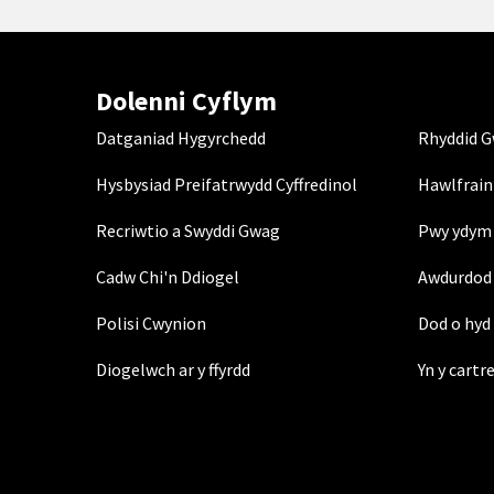
Dolenni Cyflym
Datganiad Hygyrchedd
Rhyddid 
Hysbysiad Preifatrwydd Cyffredinol
Hawlfrain
Recriwtio a Swyddi Gwag
Pwy ydym 
Cadw Chi'n Ddiogel
Awdurdod 
Polisi Cwynion
Dod o hyd 
Diogelwch ar y ffyrdd
Yn y cartr