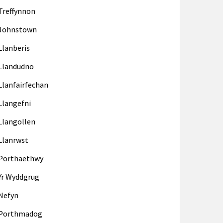
Treffynnon
Johnstown
Llanberis
Llandudno
Llanfairfechan
Llangefni
Llangollen
Llanrwst
Porthaethwy
Yr Wyddgrug
Nefyn
Porthmadog