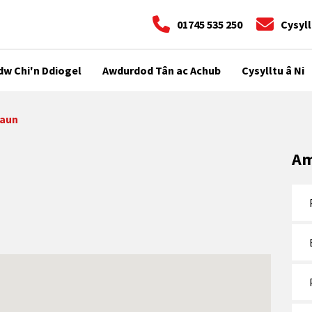
01745 535 250
Cysyll
dw Chi'n Ddiogel
Awdurdod Tân ac Achub
Cysylltu â Ni
Waun
Am