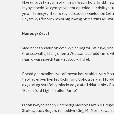
Llangollen
Mae un ardal yn cymryd y ffin o'r Waun holl ffordd i la
mynyddoedd. Yn cymryd yr ochr ogleddol o'r dyffryn tua
Llanberis
yn ôl i Froncysylltau. Wedyn drosodd i waelodion Cef
Ddyfrdwy i ffin Sir Amwythig rhwng St.Martins ac Owr
Llandudno
Llanelwy
Hanes yr Orsaf:
Llanfairfechan
Mae hanes y Waun yn cychwyn ar Ragfyr 1af pryd, ohe
Croesoswallt, Llangollen a Wrecsam, cafodd tîm o wi
Llanrwst
rhan o wasanaeth tân yn ystod y rhyfel.
Nefyn
Roedd y pencadlys cyntaf mewn hen stablau yn y Moun
Porthaethwy
lleoliad erbyn hyn fel Richmond Upholstery ar Ffordd T
ogystal ag ystafell ymlacio ac ystafell ddarlithio./ R
Porthmadog
'Berersford Light Trailer Pump'.
Prestatyn
O dan lywyddiaeth y Parchedig Meirion Owen o Drege
Pwllheli
Stokes, Jack Rogers (diffoddwr tân), Mr Moss Edwars