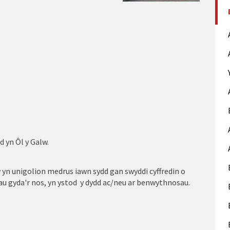
 yn Ôl y Galw.
yn unigolion medrus iawn sydd gan swyddi cyffredin o
dau gyda'r nos, yn ystod y dydd ac/neu ar benwythnosau.