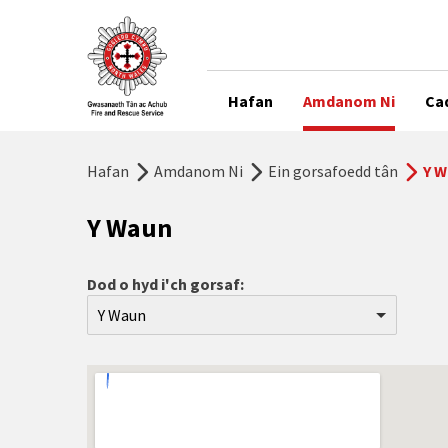
Hafan
Amdanom Ni
Ca
Hafan
Amdanom Ni
Ein gorsafoedd tân
Y 
Y Waun
Dod o hyd i'ch gorsaf:
Y Waun
Aberdyfi
Abergele
Abermaw