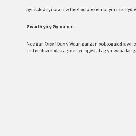
Symudodd yr oraf i'w lleoliad presennol ym mis Hydre
Gwaith yn y Gymuned:
Mae gan Orsaf Dân y Waun gangen boblogaidd iawn o 
trefnu diwrnodau agored yn ogystal ag ymweliadau ga