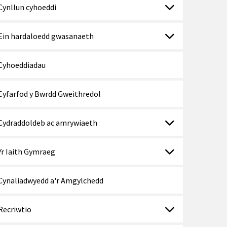
Cynllun cyhoeddi
Ein hardaloedd gwasanaeth
Cyhoeddiadau
Cyfarfod y Bwrdd Gweithredol
Cydraddoldeb ac amrywiaeth
Yr Iaith Gymraeg
Cynaliadwyedd a'r Amgylchedd
Recriwtio