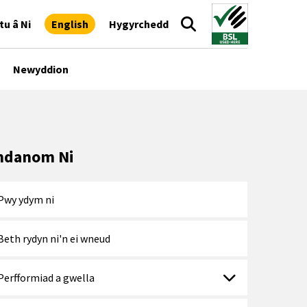
tu â Ni
English
Hygyrchedd
Newyddion
danom Ni
Pwy ydym ni
Beth rydyn ni'n ei wneud
Perfformiad a gwella