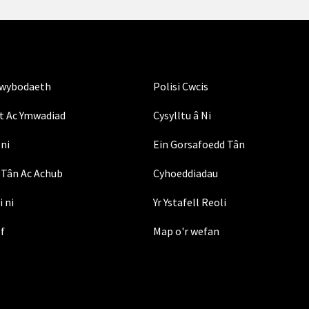
Gwybodaeth
Polisi Cwcis
t Ac Ymwadiad
Cysylltu â Ni
ni
Ein Gorsafoedd Tân
Tân Ac Achub
Cyhoeddiadau
i ni
Yr Ystafell Reoli
ef
Map o'r wefan