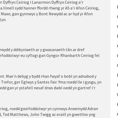
wr Dyffryn Ceiriog i Lanarmon Dyffryn Ceiriog a'r
 llinell sydd hanner ffordd rhwng yr A5 a'r Afon Ceiriog,
n Mawr, gan gynnwys y Bont Newydd ac ar hyd yr Afon
tyn.
rwydd y ddibyniaeth ar y gwasanaeth tân ar dref
rfoddolwyr eu cyflogi gan Gyngor Rhanbarth Ceiriog fel
t. Mae'n debyg y bydd rhan fwyaf o bobl yn adnabod y
refor, ger Eglwys y Santes Fair. Yma roedd lle i gysgu, yn
oedd gan yr ystafell nesaf drws dwbl oedd yn gartref i'r
iriog, roedd gwirfoddolwyr yn cynnwys Arweinydd Adran
d, Ted Matthews, John Twigg ac eraill yn gweithio yng