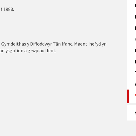
f 1988.
Gymdeithas y Diffoddwyr Tân Ifanc. Maent hefyd yn
n ysgolion a grwpiau lleol.