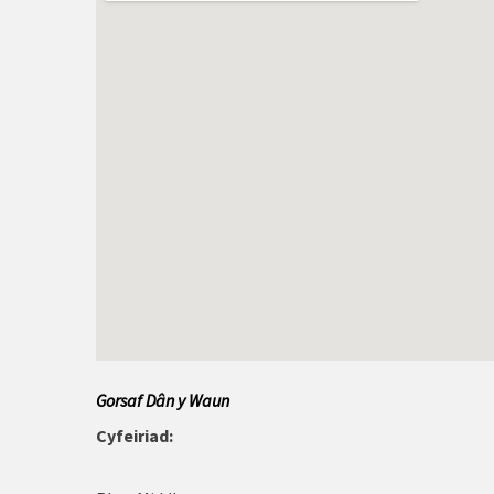
Abersoch
Amlwch
Bae Colwyn
Bangor
Benllech
Betws y Coed
Biwmares
Blaenau Ffestiniog
Gorsaf Dâ
n y Waun
Bwcle
Cyfeiriad:
Caergybi