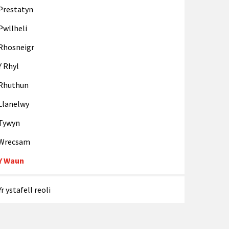
Prestatyn
Pwllheli
Rhosneigr
Y Rhyl
Rhuthun
Llanelwy
Tywyn
Wrecsam
Y Waun
Yr ystafell reoli