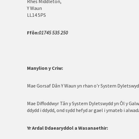
Rhes Middleton,
Caernarfon
Y Waun
LL14 5PS
Cerrigydrudion
Conwy
Ffôn:
01745 535 250
Corwen
Dinbych
Manylion y Criw:
Dolgellau
Mae Gorsaf Dân Y Waun yn rhan o'r System Dyletswydd
Glannau Dyfrdwy
Harlech
Mae Diffoddwyr Tân y System Dyletswydd yn Ôl y Galw 
ddydd i ddydd, ond sydd hefyd ar gael i ymateb i alwa
Johnstown
Llangefni
Yr Ardal Ddaearyddol a Wasanaethir: