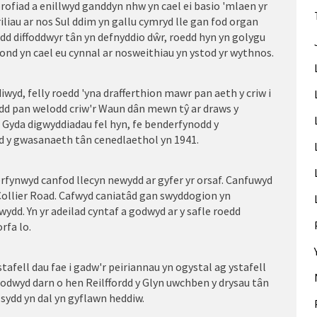
ofiad a enillwyd ganddyn nhw yn cael ei basio 'mlaen yr
liau ar nos Sul ddim yn gallu cymryd lle gan fod organ
edd diffoddwyr tân yn defnyddio dŵr, roedd hyn yn golygu
u ond yn cael eu cynnal ar nosweithiau yn ystod yr wythnos.
iwyd, felly roedd 'yna drafferthion mawr pan aeth y criw i
edd pan welodd criw'r Waun dân mewn tŷ ar draws y
. Gyda digwyddiadau fel hyn, fe benderfynodd y
wyd y gwasanaeth tân cenedlaethol yn 1941.
erfynwyd canfod llecyn newydd ar gyfer yr orsaf. Canfuwyd
r Collier Road. Cafwyd caniatâd gan swyddogion yn
dd. Yn yr adeilad cyntaf a godwyd ar y safle roedd
orfa lo.
tafell dau fae i gadw'r peiriannau yn ogystal ag ystafell
sodwyd darn o hen Reilffordd y Glyn uwchben y drysau tân
 sydd yn dal yn gyflawn heddiw.