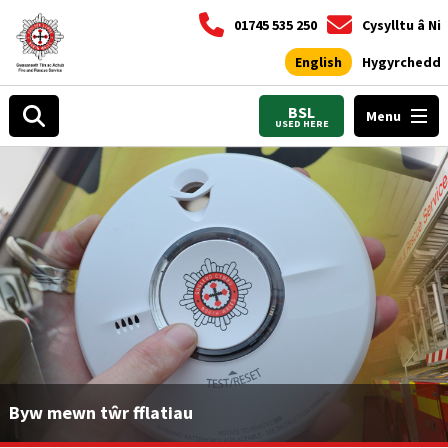
01745 535 250
Cysylltu â Ni
English
Hygyrchedd
BSL
Menu
USED HERE
Byw mewn tŵr fflatiau