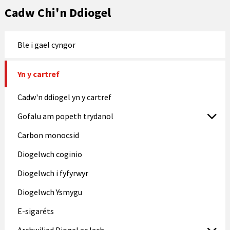
Cadw Chi'n Ddiogel
Ble i gael cyngor
Yn y cartref
Cadw'n ddiogel yn y cartref
Gofalu am popeth trydanol
Carbon monocsid
Diogelwch coginio
Diogelwch i fyfyrwyr
Diogelwch Ysmygu
E-sigaréts
Archwiliad Diogel ac Iach