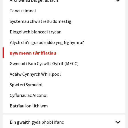
Tanau simnai
Systemau chwistrellu domestig
Diogelwch blancedi trydan
Ydych chi’n gosod eiddo yng Nghymru?
Byw mewn tŵr fflatiau
Gwneud i Bob Cyswllt Gyfrif (MECC)
Adalw Cynnyrch Whirlpool
Sgwteri Symudol
Cyffuriau ac Alcohol
Batrïau ïon lithiwm
Ein gwaith gyda phobl ifanc