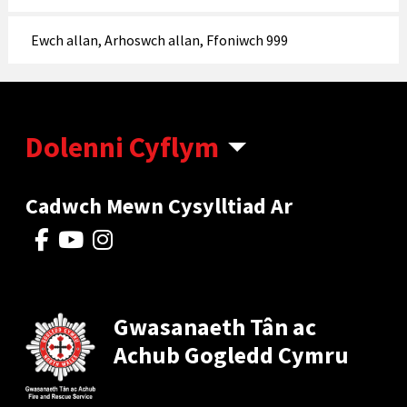
Ewch allan, Arhoswch allan, Ffoniwch 999
Dolenni Cyflym
Cadwch Mewn Cysylltiad Ar
Gwasanaeth Tân ac
Achub Gogledd Cymru