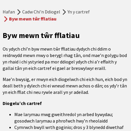
Hafan
Cadw Chi'n Ddiogel
Yn y cartref
Byw mewn tŵr fflatiau
Byw mewn tŵr fflatiau
Os ydych chi’n byw mewn tŵr fflatiau dydych chi ddim o
reidrwydd mewn mwy o berygl rhag tân, ond mae’n golygu bod
yn rhaid i chi ystyried pa mor ddiogel ydych chi a’r effaith y
gallai tân yn eich cartref ei gael ar breswylwyr eraill.
Mae’n bwysig, er mwyn eich diogelwch chi eich hun, eich bod yn
deall beth y dylech chi ei wneud mewn achos o dân; os ydy’r tân
yn eich fflat chi neu rywle arall yn yr adeilad.
Diogelu’ch cartref
Mae larymau mwg gweithredol yn arbed bywydau;
gosodwch larymau a phrofwch hwy’n rheolaidd
Cymrwch bwyll wrth goginio; dros y 3 blynedd diwethaf