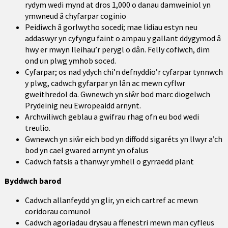
rydym wedi mynd at dros 1,000 o danau damweiniol yn
ymwneud â chyfarpar coginio
Peidiwch â gorlwytho socedi; mae lidiau estyn neu
addaswyr yn cyfyngu faint o ampau y gallant ddygymod â
hwy er mwyn lleihau’r perygl o dân. Felly cofiwch, dim
ond un plwg ymhob soced.
Cyfarpar; os nad ydych chi’n defnyddio’r cyfarpar tynnwch
y plwg, cadwch gyfarpar yn lân ac mewn cyflwr
gweithredol da. Gwnewch yn siŵr bod marc diogelwch
Prydeinig neu Ewropeaidd arnynt.
Archwiliwch geblau a gwifrau rhag ofn eu bod wedi
treulio.
Gwnewch yn siŵr eich bod yn diffodd sigaréts yn llwyr a’ch
bod yn cael gwared arnynt yn ofalus
Cadwch fatsis a thanwyr ymhell o gyrraedd plant
Byddwch barod
Cadwch allanfeydd yn glir, yn eich cartref ac mewn
coridorau comunol
Cadwch agoriadau drysau a ffenestri mewn man cyfleus