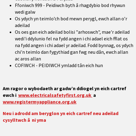
Ffoniwch 999 -
Peidiwch byth â rhagdybio bod rhywun
wedi galw
Os ydych yn teimlo’ch bod mewn perygl, ewch allan o’r
adeilad
Os oes gan eich adeilad bolisi "arhoswch", mae'r adeilad
wedi'i ddylunio fel na fydd angen i chi adael eich fflat os
na fydd angen i chi adael yr adeilad. Fodd bynnag, os ydych
chi'n teimlo dan fygythiad gan fwg neu dân, ewch allan
ac aros allan
COFIWCH - PEIDIWCH ymladd tân eich hun
Am ragor o wybodaeth ar gadw’n ddiogel yn eich cartref
ewch i
www.electricalsafetyfirst.org.uk
a
www.registermyappliance.org.uk
Neu i adrodd am beryglon yn eich cartref neu adeilad
cysylltwch â ni yma