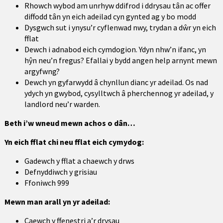
Rhowch wybod am unrhyw ddifrod i ddrysau tân ac offer
diffodd tân yn eich adeilad cyn gynted ag y bo modd
Dysgwch sut i ynysu’r cyflenwad nwy, trydan a dŵr yn eich
fflat
Dewch i adnabod eich cymdogion. Ydyn nhw’n ifanc, yn
hŷn neu’n fregus? Efallai y bydd angen help arnynt mewn
argyfwng?
Dewch yn gyfarwydd â chynllun dianc yr adeilad. Os nad
ydych yn gwybod, cysylltwch â pherchennog yr adeilad, y
landlord neu’r warden.
Beth i’w wneud mewn achos o dân…
Yn eich fflat chi neu fflat eich cymydog:
Gadewch y fflat a chaewch y drws
Defnyddiwch y grisiau
Ffoniwch 999
Mewn man arall yn yr adeilad:
Caewch y ffenestri a’r drysau