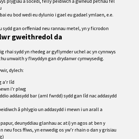
ys plygiau a socedi, felly peidiwch â gwneud pethau fel
u
ai eu bod wedi eu dylunio i gael eu gadael ymlaen, e.e.
u sydd gan orffeniad neu rannau metel, yn y ficrodon
lwr gweithredol da
ig rhai sydd yn rhedeg ar gyflymder uchel ac yn cynnwys
ethu unwaith y flwyddyn gan drydanwr cymwysedig.
wir, dylech:
a'r lîd
mewn i'r plwg
ddio addasydd bar (aml fwrdd) sydd gan lîd nac addasydd
idiwch â phlygio un addasydd i mewn i un arall a
 papur, deunyddiau glanhau ac ati) yn agos at ben y
 neu focs ffiws, yn enwedig os yw’r rhain o dan y grisiau
g)