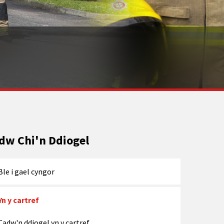
dw Chi'n Ddiogel
Ble i gael cyngor
Yn y cartref
Cadw'n ddiogel yn y cartref