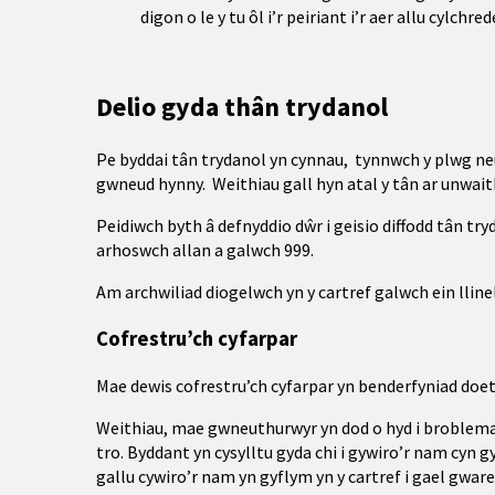
digon o le y tu ôl i’r peiriant i’r aer allu cylchr
Delio gyda thân trydanol
Pe byddai tân trydanol yn cynnau, tynnwch y plwg neu 
gwneud hynny. Weithiau gall hyn atal y tân ar unwait
Peidiwch byth â defnyddio dŵr i geisio diffodd tân try
arhoswch allan a galwch 999.
Am archwiliad diogelwch yn y cartref galwch ein lline
Cofrestru’ch cyfarpar
Mae dewis cofrestru’ch cyfarpar yn benderfyniad doet
Weithiau, mae gwneuthurwyr yn dod o hyd i broblemau
tro. Byddant yn cysylltu gyda chi i gywiro’r nam cyn
gallu cywiro’r nam yn gyflym yn y cartref i gael gwared