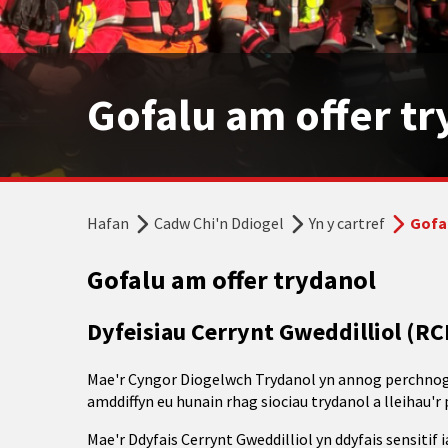
Gofalu am offer t
Hafan
Cadw Chi'n Ddiogel
Yn y cartref
Gofa
Gofalu am offer trydanol
Dyfeisiau Cerrynt Gweddilliol (RC
Mae'r Cyngor Diogelwch Trydanol yn annog perchnogio
amddiffyn eu hunain rhag siociau trydanol a lleihau'r
Mae'r Ddyfais Cerrynt Gweddilliol yn ddyfais sensitif