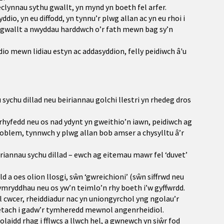
eclynnau sythu gwallt, yn mynd yn boeth fel arfer.
dio, yn eu diffodd, yn tynnu’r plwg allan ac yn eu rhoi i
u gwallt a nwyddau harddwch o’r fath mewn bag sy’n
dio mewn lidiau estyn ac addasyddion, felly peidiwch â'u
 sychu dillad neu beiriannau golchi llestri yn rhedeg dros
rhyfedd neu os nad ydynt yn gweithio’n iawn, peidiwch ag
oblem, tynnwch y plwg allan bob amser a chysylltu â’r
riannau sychu dillad – ewch ag eitemau mawr fel ‘duvet’
ld a oes olion llosgi, sŵn ‘gwreichioni’ (sŵn siffrwd neu
 ymryddhau neu os yw’n teimlo’n rhy boeth i’w gyffwrdd.
 cwcer, rheiddiadur nac yn uniongyrchol yng ngolau’r
letach i gadw’r tymheredd mewnol angenrheidiol.
olaidd rhag i fflwcs a llwch hel, a gwnewch yn siŵr fod