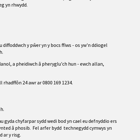
edeg yn rhwydd.
diffoddwch y pŵer yn y bocs ffiws - os yw'n ddiogel
h.
danol, a pheidiwch â pheryglu'ch hun - ewch allan,
ll rhadffôn 24 awr ar 0800 169 1234.
h.
 gyda chyfarpar sydd wedi bod yn cael eu defnyddio ers
 gynted â phosib. Fel arfer bydd technegydd cymwys yn
 ar y risg.