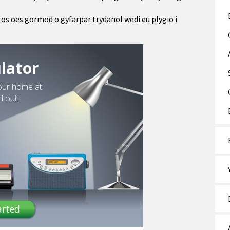
 os oes gormod o gyfarpar trydanol wedi eu plygio i