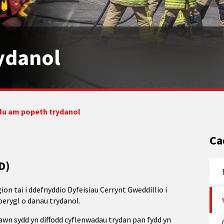
rydanol
lu am popeth trydanol
Ca
D)
n tai i ddefnyddio Dyfeisiau Cerrynt Gweddillio i
 perygl o danau trydanol.
 iawn sydd yn diffodd cyflenwadau trydan pan fydd yn