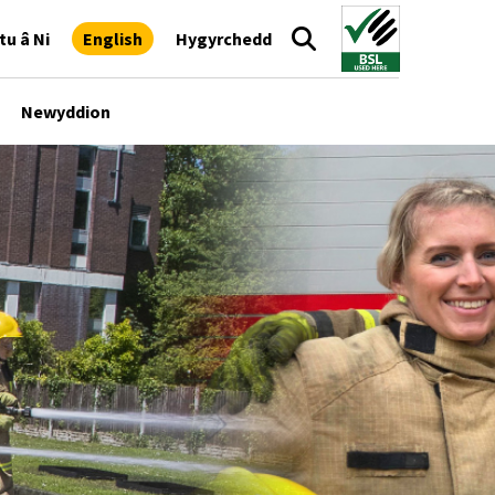
tu â Ni
English
Hygyrchedd
Newyddion