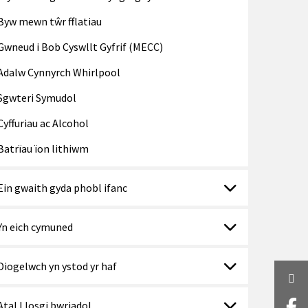
Byw mewn tŵr fflatiau
Gwneud i Bob Cyswllt Gyfrif (MECC)
Adalw Cynnyrch Whirlpool
Sgwteri Symudol
Cyffuriau ac Alcohol
Batrïau ïon lithiwm
Ein gwaith gyda phobl ifanc
Yn eich cymuned
Diogelwch yn ystod yr haf
Twi
Atal Llosgi bwriadol