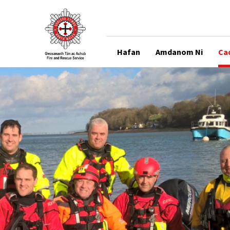
Hafan
Amdanom Ni
Ca