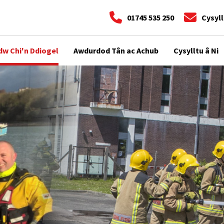
01745 535 250
Cysyll
dw Chi'n Ddiogel
Awdurdod Tân ac Achub
Cysylltu â Ni