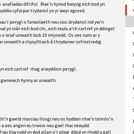
 anafiadau difrifol. Mae'n hynod bwysig eich bod yn
yddio cyfarpar trydanol yn yr awyr agored.
ihau'r perygl o farwolaeth neu
sioc drydanol
nid yw'n
 yn siŵr eich bod chi , eich teulu a'ch cartref yn ddiogel
n o leiaf unwaith bob 10 mlynedd. Os oes nam ar y
 ar unwaith a chysylltwch â thrydanwr cofrestredig.
 yn eich cartref rhag arwyddion perygl.
, gwnewch hynny ar unwaith.
chi’n gweld marciau llosgi neu os byddan nhw’n teimlo’n
 a oes angen eu trwsio neu gael rhai newydd.
frau lliw sydd yn dod allan o'r plwg ddod yn rhydd a gall