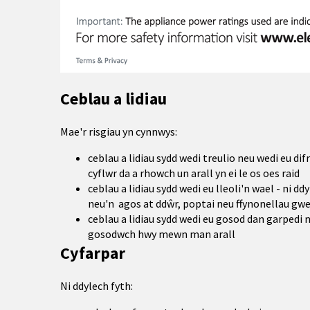
Ceblau a lidiau
Mae'r risgiau yn cynnwys:
ceblau a lidiau sydd wedi treulio neu wedi eu d
cyflwr da a rhowch un arall yn ei le os oes raid
ceblau a lidiau sydd wedi eu lleoli'n wael - ni 
neu'n agos at ddŵr, poptai neu ffynonellau gwer
ceblau a lidiau sydd wedi eu gosod dan garpedi n
gosodwch hwy mewn man arall
Cyfarpar
Ni ddylech fyth: