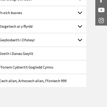
Fa
Y
Yn eich busnes
I
Diogelwch ar y ffyrdd
Gwybodaeth i Ofalwyr
Doeth i Danau Gwyllt
Fforwm Cydnerth Gogledd Cymru
Ewch allan, Arhoswch allan, Ffoniwch 999