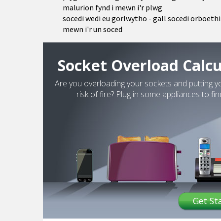
malurion fynd i mewn i'r plwg
socedi wedi eu gorlwytho - gall socedi orboethi
mewn i'r un soced