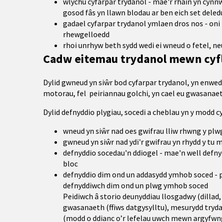
wlychu cyfarpar trydanol - mae'r rhain yn cynnw
gosod fâs yn llawn blodau ar ben eich set deled
gadael cyfarpar trydanol ymlaen dros nos - oni b
rhewgelloedd
rhoi unrhyw beth sydd wedi ei wneud o fetel, ne
Cadw eitemau trydanol mewn cyf
Dylid gwneud yn siŵr bod cyfarpar trydanol, yn enwed
motorau, fel peiriannau golchi, yn cael eu gwasana
Dylid defnyddio plygiau, socedi a cheblau yn y modd cy
wneud yn siŵr nad oes gwifrau lliw rhwng y plwg 
gwneud yn siŵr nad ydi'r gwifrau yn rhydd y tu 
defnyddio socedau'n ddiogel - mae'n well defny
bloc
defnyddio dim ond un addasydd ymhob soced - pe
defnyddiwch dim ond un plwg ymhob soced
Peidiwch â storio deunyddiau llosgadwy (dillad,
gwasanaeth (ffiws datgysylltu), mesurydd trydan
(modd o ddianc o’r lefelau uwch mewn argyfwn