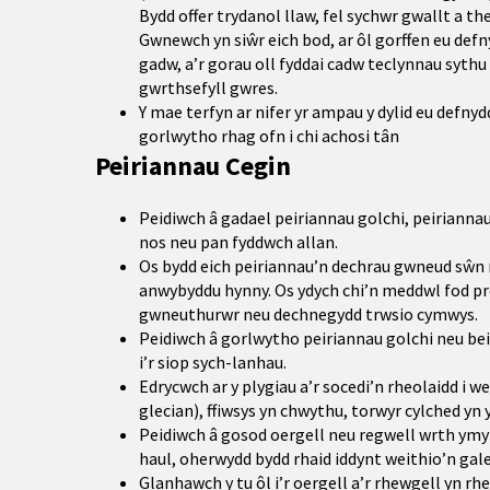
Bydd offer trydanol llaw, fel sychwr gwallt a th
Gwnewch yn siŵr eich bod, ar ôl gorffen eu defnyd
gadw, a’r gorau oll fyddai cadw teclynnau syth
gwrthsefyll gwres.
Y mae terfyn ar nifer yr ampau y dylid eu defnyd
gorlwytho rhag ofn i chi achosi tân
Peiriannau Cegin
Peidiwch â gadael peiriannau golchi, peiriannau
nos neu pan fyddwch allan.
Os bydd eich peiriannau’n dechrau gwneud sŵn 
anwybyddu hynny. Os ydych chi’n meddwl fod pr
gwneuthurwr neu dechnegydd trwsio cymwys.
Peidiwch â gorlwytho peiriannau golchi neu bei
i’r siop sych-lanhau.
Edrycwch ar y plygiau a’r socedi’n rheolaidd i we
glecian), ffiwsys yn chwythu, torwyr cylched yn
Peidiwch â gosod oergell neu regwell wrth ymyl
haul, oherwydd bydd rhaid iddynt weithio’n ga
Glanhawch y tu ôl i’r oergell a’r rhewgell yn rhe