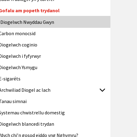
Gofalu am popeth trydanol
Diogelwch Nwyddau Gwyn
Carbon monocsid
Diogelwch coginio
Diogelwch i fyfyrwyr
Diogelwch Ysmygu
E-sigaréts
Archwiliad Diogel ac Iach
Tanau simnai
Systemau chwistrellu domestig
Diogelwch blancedi trydan
Ydych chi’n gosod eiddo yng Nghymru?