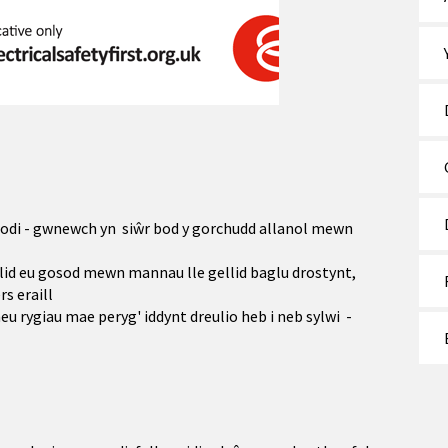
ifrodi - gwnewch yn siŵr bod y gorchudd allanol mewn
ddylid eu gosod mewn mannau lle gellid baglu drostynt,
s eraill
eu rygiau mae peryg' iddynt dreulio heb i neb sylwi -