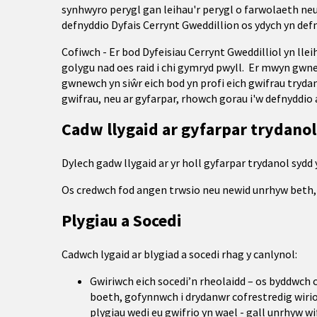
synhwyro perygl gan leihau'r perygl o farwolaeth neu
defnyddio Dyfais Cerrynt Gweddillion os ydych yn defn
Cofiwch - Er bod Dyfeisiau Cerrynt Gweddilliol yn lle
golygu nad oes raid i chi gymryd pwyll. Er mwyn gwneud
gwnewch yn siŵr eich bod yn profi eich gwifrau tryda
gwifrau, neu ar gyfarpar, rhowch gorau i'w defnyddio
Cadw llygaid ar gyfarpar trydanol
Dylech gadw llygaid ar yr holl gyfarpar trydanol sydd
Os credwch fod angen trwsio neu newid unrhyw beth
Plygiau a Socedi
Cadwch lygaid ar blygiad a socedi rhag y canlynol:
Gwiriwch eich socedi’n rheolaidd – os byddwch 
boeth, gofynnwch i drydanwr cofrestredig wirio
plygiau wedi eu gwifrio yn wael - gall unrhyw wi