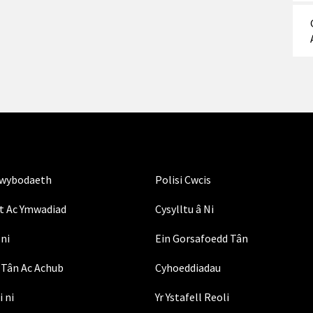
Gwybodaeth
Polisi Cwcis
t Ac Ymwadiad
Cysylltu â Ni
ni
Ein Gorsafoedd Tân
Tân Ac Achub
Cyhoeddiadau
i ni
Yr Ystafell Reoli