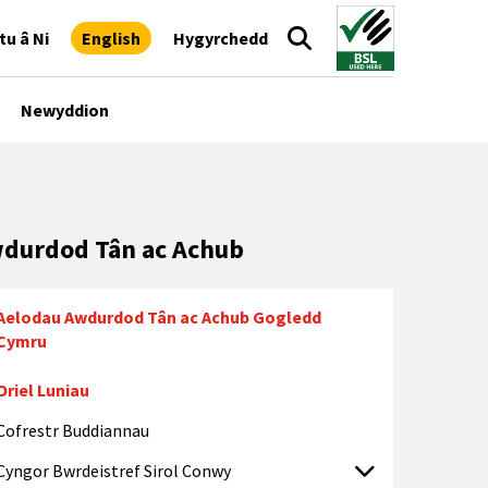
tu â Ni
English
Hygyrchedd
Newyddion
durdod Tân ac Achub
Aelodau Awdurdod Tân ac Achub Gogledd
Cymru
Oriel Luniau
Cofrestr Buddiannau
Cyngor Bwrdeistref Sirol Conwy