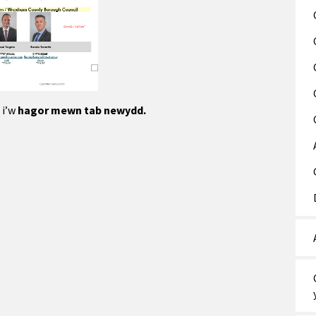
 i’w
hagor mewn tab newydd.