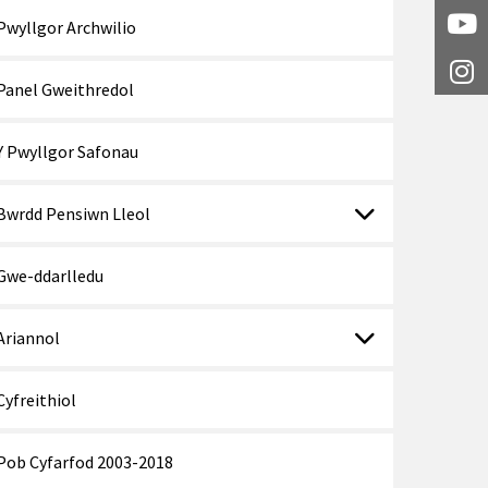
Pwyllgor Archwilio
Y
I
Panel Gweithredol
Y Pwyllgor Safonau
Bwrdd Pensiwn Lleol
Gwe-ddarlledu
Ariannol
Cyfreithiol
Pob Cyfarfod 2003-2018