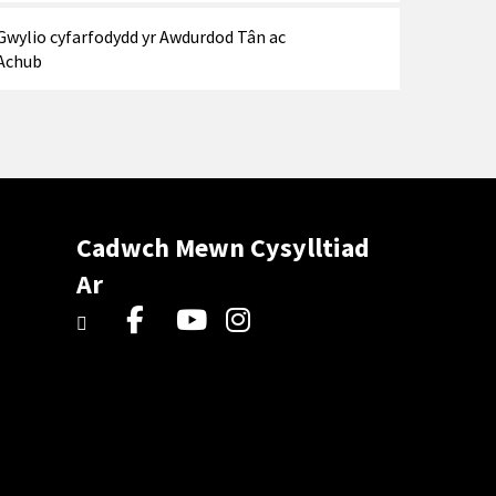
Gwylio cyfarfodydd yr Awdurdod Tân ac
Achub
Cadwch Mewn Cysylltiad
Ar