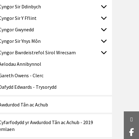
Cyngor Sir Ddinbych
Cyngor Sir Y Fflint
Cyngor Gwynedd
Cyngor Sir Ynys Môn
Cyngor Bwrdeistrefol Sirol Wrecsam
Aelodau Annibynnol
Gareth Owens - Clerc
Dafydd Edwards - Trysorydd
Awdurdod Tân ac Achub
Twi
Cyfarfodydd yr Awdurdod Tân ac Achub - 2019
ymlaen
Fa