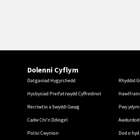
Dolenni Cyflym
Datganiad Hygyrchedd
Rhyddid 
Hysbysiad Preifatrwydd Cyffredinol
Hawlfrain
Recriwtio a Swyddi Gwag
Pwy ydym 
Cadw Chi'n Ddiogel
Awdurdod 
Polisi Cwynion
Dod o hyd 