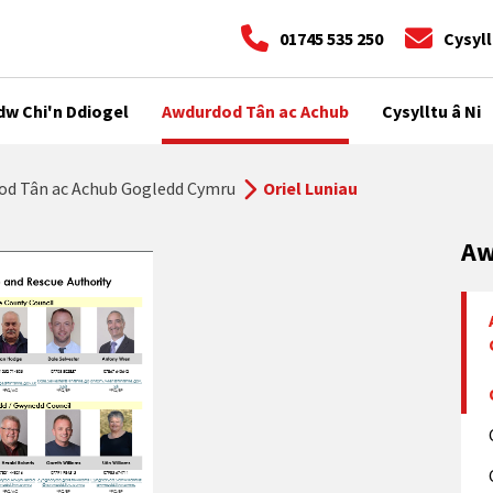
01745 535 250
Cysyll
dw Chi'n Ddiogel
Awdurdod Tân ac Achub
Cysylltu â Ni
od Tân ac Achub Gogledd Cymru
Oriel Luniau
Aw