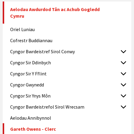
Aelodau Awdurdod Tân ac Achub Gogledd
Cymru
Oriel Luniau
Cofrestr Buddiannau
Cyngor Bwrdeistref Sirol Conwy
Cyngor Sir Ddinbych
Cyngor Sir Y Fflint
Cyngor Gwynedd
Cyngor Sir Ynys Môn
Cyngor Bwrdeistrefol Sirol Wrecsam
Aelodau Annibynnol
Gareth Owens - Clerc