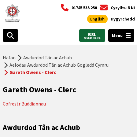
01745 535 250
Cysylltu â Ni
English
Hygyrchedd
BSL
Menu
USED HERE
Hafan
Awdurdod Tân ac Achub
Aelodau Awdurdod Tân ac Achub Gogledd Cymru
Gareth Owens - Clerc
Gareth Owens - Clerc
Cofrestr Buddiannau
Awdurdod Tân ac Achub