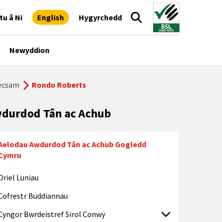
tu â Ni
English
Hygyrchedd
Newyddion
recsam
Rondo Roberts
durdod Tân ac Achub
Aelodau Awdurdod Tân ac Achub Gogledd
Cymru
Oriel Luniau
Cofrestr Buddiannau
Cyngor Bwrdeistref Sirol Conwy