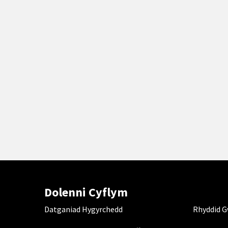
Dolenni Cyflym
Datganiad Hygyrchedd
Rhyddid 