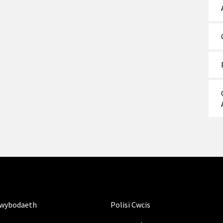
Gwybodaeth
Polisi Cwcis