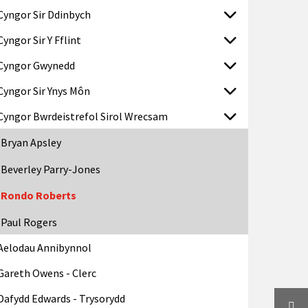
Cyngor Sir Ddinbych
Cyngor Sir Y Fflint
Cyngor Gwynedd
Cyngor Sir Ynys Môn
Cyngor Bwrdeistrefol Sirol Wrecsam
Bryan Apsley
Beverley Parry-Jones
Rondo Roberts
Paul Rogers
Aelodau Annibynnol
Gareth Owens - Clerc
Dafydd Edwards - Trysorydd
Twi