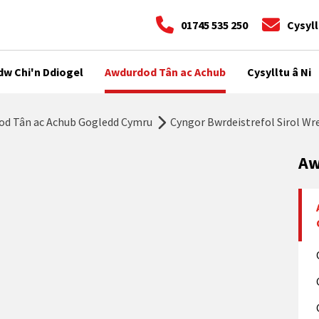
01745 535 250
Cysyll
dw Chi'n Ddiogel
Awdurdod Tân ac Achub
Cysylltu â Ni
od Tân ac Achub Gogledd Cymru
Cyngor Bwrdeistrefol Sirol W
Aw