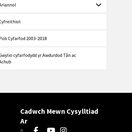
Ariannol
Cyfreithiol
Pob Cyfarfod 2003-2018
Gwylio cyfarfodydd yr Awdurdod Tân ac
Achub
Cadwch Mewn Cysylltiad
Ar