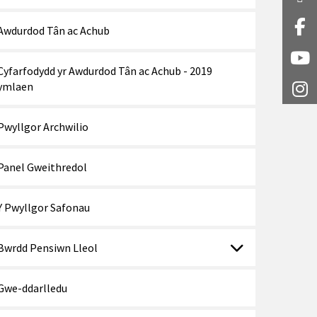
Fa
Awdurdod Tân ac Achub
Y
Cyfarfodydd yr Awdurdod Tân ac Achub - 2019
ymlaen
I
Pwyllgor Archwilio
Panel Gweithredol
Y Pwyllgor Safonau
Bwrdd Pensiwn Lleol
Gwe-ddarlledu