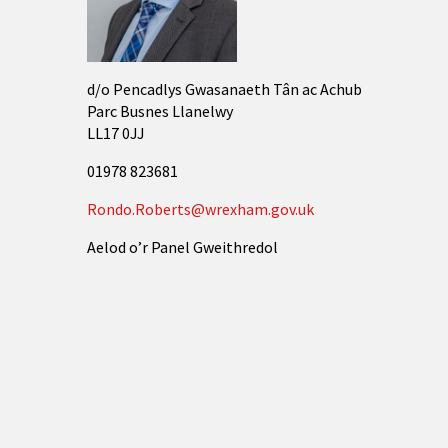
d/o Pencadlys Gwasanaeth Tân ac Achub
Parc Busnes Llanelwy
LL17 0JJ
01978 823681
Rondo.Roberts@wrexham.gov.uk
Aelod o’r Panel Gweithredol