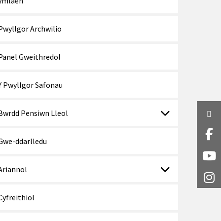
ymlaen
Pwyllgor Archwilio
Panel Gweithredol
Y Pwyllgor Safonau
Bwrdd Pensiwn Lleol
Twi
Fa
Gwe-ddarlledu
Y
Ariannol
I
Cyfreithiol