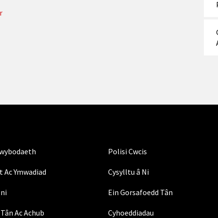
r
Gwybodaeth
Polisi Cwcis
t Ac Ymwadiad
Cysylltu â Ni
ni
Ein Gorsafoedd Tân
Tân Ac Achub
Cyhoeddiadau