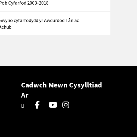
Pob Cyfarfod 2003-2018
Gwylio cyfarfodydd yr Awdurdod Tân ac
Achub
Cadwch Mewn Cysylltiad
Ar