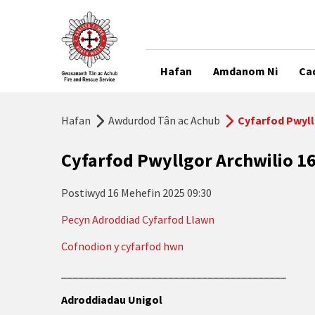
Hafan
Amdanom Ni
Ca
Hafan
Awdurdod Tân ac Achub
Cyfarfod Pwyll
Cyfarfod Pwyllgor Archwilio 1
Postiwyd
16 Mehefin 2025 09:30
Pecyn Adroddiad Cyfarfod Llawn
Cofnodion y cyfarfod hwn
__________________________
Adroddiadau Unigol