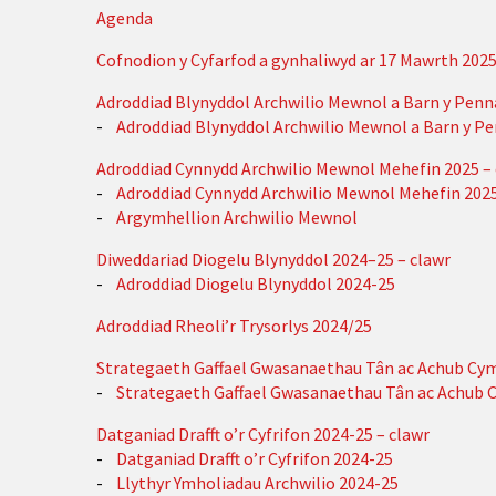
Agenda
Cofnodion y Cyfarfod a gynhaliwyd ar 17 Mawrth 202
Adroddiad Blynyddol Archwilio Mewnol a Barn y Penn
-
Adroddiad Blynyddol Archwilio Mewnol a Barn y P
Adroddiad Cynnydd Archwilio Mewnol Mehefin 2025 – 
-
Adroddiad Cynnydd Archwilio Mewnol Mehefin 202
-
Argymhellion Archwilio Mewnol
Diweddariad Diogelu Blynyddol 2024–25 – clawr
-
Adroddiad Diogelu Blynyddol 2024-25
Adroddiad Rheoli’r Trysorlys 2024/25
Strategaeth Gaffael Gwasanaethau Tân ac Achub Cym
-
Strategaeth Gaffael Gwasanaethau Tân ac Achub 
Datganiad Drafft o’r Cyfrifon 2024-25 – clawr
-
Datganiad Drafft o’r Cyfrifon 2024-25
-
Llythyr Ymholiadau Archwilio 2024-25