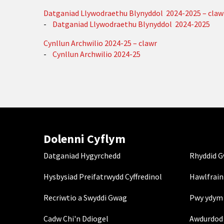
Datganiad Llywodraethu Blynyddol 2024-2025 – claw
-
Datganiad Llywodraethu Blynyddol 2024-2025
Cynllun Archwilio 2024-25 – clawr
-
Cynllun Archwilio 2024-25
Dolenni Cyflym
Datganiad Hygyrchedd
Rhyddid 
Hysbysiad Preifatrwydd Cyffredinol
Hawlfrain
Recriwtio a Swyddi Gwag
Pwy ydym 
Cadw Chi'n Ddiogel
Awdurdod 