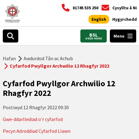
01745 535 250
Cysylltu â Ni
English
Hygyrchedd
BSL
Menu
USED HERE
Hafan
Awdurdod Tân ac Achub
Cyfarfod Pwyllgor Archwilio 12 Rhagfyr 2022
Cyfarfod Pwyllgor Archwilio 12
Rhagfyr 2022
Postiwyd
12 Rhagfyr 2022 09:30
Gwe-ddarllediad o'r cyfarfod
Pecyn Adroddiad Cyfarfod Llawn