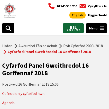
01745 535 250
Cysylltu â Ni
English
Hygyrchedd
BSL
Menu
USED HERE
Hafan
Awdurdod Tân ac Achub
Pob Cyfarfod 2003-2018
Cyfarfod Panel Gweithredol 16 Gorffennaf 2018
Cyfarfod Panel Gweithredol 16
Gorffennaf 2018
Postiwyd
16 Gorffennaf 2018 15:06
Cofnodion y cyfarfod hwn
Agenda