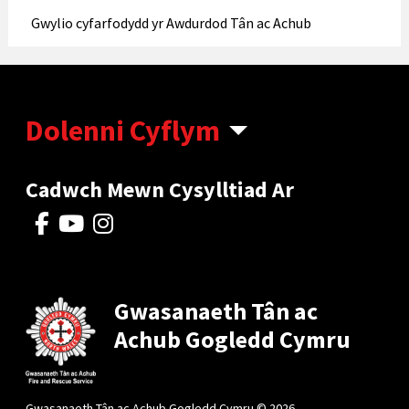
Gwylio cyfarfodydd yr Awdurdod Tân ac Achub
Dolenni Cyflym
Cadwch Mewn Cysylltiad Ar
Gwasanaeth Tân ac
Achub Gogledd Cymru
Gwasanaeth Tân ac Achub Gogledd Cymru © 2026