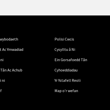
Gwybodaeth
Polisi Cwcis
t Ac Ymwadiad
Cysylltu â Ni
ni
Ein Gorsafoedd Tân
Tân Ac Achub
Cyhoeddiadau
i ni
Yr Ystafell Reoli
ef
Map o'r wefan