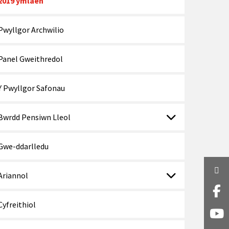
2019 ymlaen
Pwyllgor Archwilio
Panel Gweithredol
Y Pwyllgor Safonau
Bwrdd Pensiwn Lleol
Gwe-ddarlledu
Twi
Ariannol
Fa
Cyfreithiol
Y