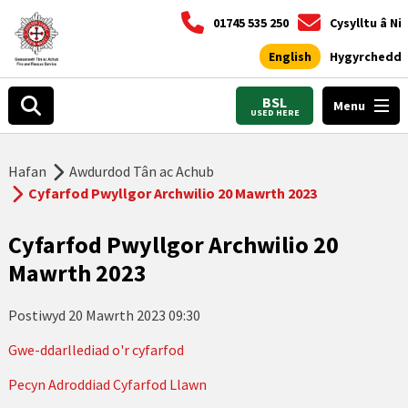
01745 535 250
Cysylltu â Ni
English
Hygyrchedd
BSL
Menu
USED HERE
Hafan
Awdurdod Tân ac Achub
Cyfarfod Pwyllgor Archwilio 20 Mawrth 2023
Cyfarfod Pwyllgor Archwilio 20
Mawrth 2023
Postiwyd
20 Mawrth 2023 09:30
Gwe-ddarllediad o'r cyfarfod
Pecyn Adroddiad Cyfarfod Llawn