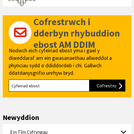
Cofrestrwch i
dderbyn rhybuddion
ebost AM DDIM
Nodwch eich cyfeiriad ebost yma i gael y
diweddaraf am ein gwasanaethau allweddol a
phynciau sydd o ddiddordeb i chi. Gallwch
ddatdanysgrifio unrhyw bryd.
Cofrestru
i'n cylch
Newyddion
Ein Tîm Cyfryngau