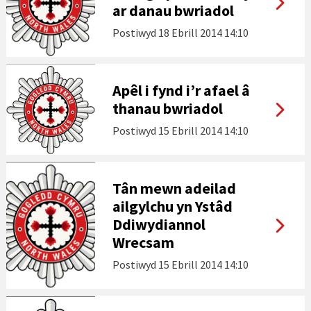
ar danau bwriadol
Postiwyd
18 Ebrill 2014 14:10
Apêl i fynd i’r afael â
thanau bwriadol
Postiwyd
15 Ebrill 2014 14:10
Tân mewn adeilad
ailgylchu yn Ystâd
Ddiwydiannol
Wrecsam
Postiwyd
15 Ebrill 2014 14:10