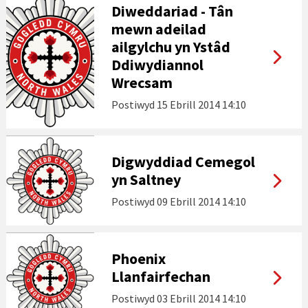
Diweddariad - Tân
mewn adeilad
ailgylchu yn Ystâd
Ddiwydiannol
Wrecsam
Postiwyd
15 Ebrill 2014 14:10
Digwyddiad Cemegol
yn Saltney
Postiwyd
09 Ebrill 2014 14:10
Phoenix
Llanfairfechan
Postiwyd
03 Ebrill 2014 14:10