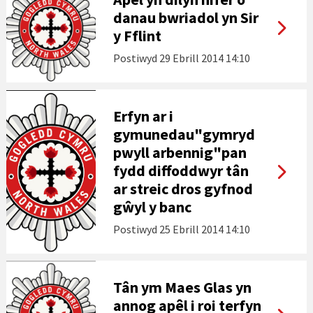
danau bwriadol yn Sir
y Fflint
Postiwyd
29 Ebrill 2014 14:10
Erfyn ar i
gymunedau"gymryd
pwyll arbennig"pan
fydd diffoddwyr tân
ar streic dros gyfnod
gŵyl y banc
Postiwyd
25 Ebrill 2014 14:10
Tân ym Maes Glas yn
annog apêl i roi terfyn