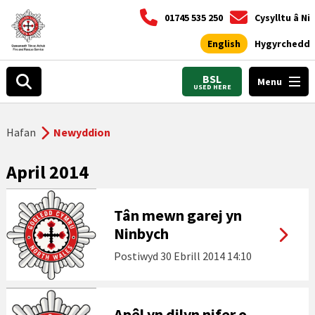
01745 535 250
Cysylltu â Ni
English
Hygyrchedd
BSL
Menu
USED HERE
Hafan
Newyddion
April 2014
Tân mewn garej yn
Ninbych
Postiwyd
30 Ebrill 2014 14:10
Apêl yn dilyn nifer o