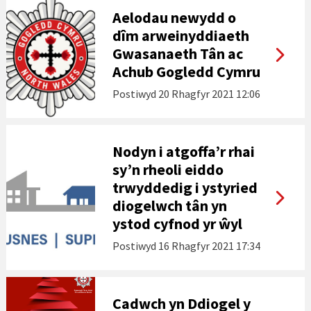
Aelodau newydd o
dîm arweinyddiaeth
Gwasanaeth Tân ac
Achub Gogledd Cymru
Postiwyd
20 Rhagfyr 2021 12:06
Nodyn i atgoffa’r rhai
sy’n rheoli eiddo
trwyddedig i ystyried
diogelwch tân yn
ystod cyfnod yr ŵyl
Postiwyd
16 Rhagfyr 2021 17:34
Cadwch yn Ddiogel y