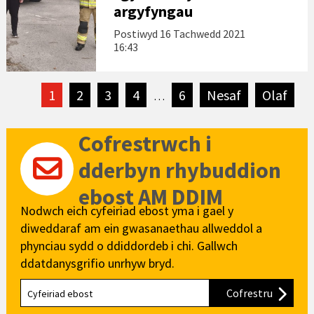
argyfyngau
Postiwyd
16 Tachwedd 2021
16:43
1
2
3
4
6
Nesaf
tudalen
Olaf
tuda
…
Cofrestrwch i
dderbyn rhybuddion
ebost AM DDIM
Nodwch eich cyfeiriad ebost yma i gael y
diweddaraf am ein gwasanaethau allweddol a
phynciau sydd o ddiddordeb i chi. Gallwch
ddatdanysgrifio unrhyw bryd.
Cofrestru
i'n cylch