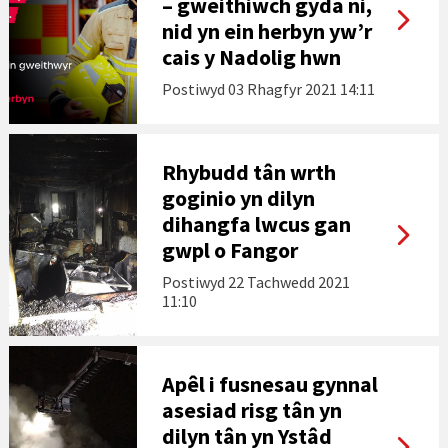
– gweithiwch gyda ni,
nid yn ein herbyn yw’r
cais y Nadolig hwn
Postiwyd
03 Rhagfyr 2021 14:11
Rhybudd tân wrth
goginio yn dilyn
dihangfa lwcus gan
gwpl o Fangor
Postiwyd
22 Tachwedd 2021
11:10
Apêl i fusnesau gynnal
asesiad risg tân yn
dilyn tân yn Ystâd