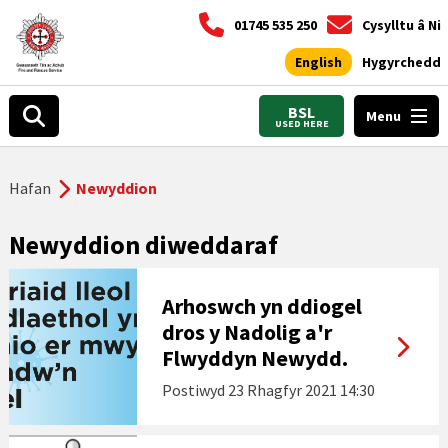
01745 535 250
Cysylltu â Ni
English
Hygyrchedd
BSL
Menu
USED HERE
Hafan
Newyddion
Newyddion diweddaraf
Arhoswch yn ddiogel
dros y Nadolig a'r
Flwyddyn Newydd.
Postiwyd
23 Rhagfyr 2021 14:30