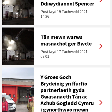
Ddiwydiannol Spencer
Postiwyd
19 Tachwedd 2021
14:26
Tân mewn warws
masnachol ger Bwcle
Postiwyd
17 Tachwedd 2021
09:01
Y Groes Goch
Brydeinig yn ffurfio
partneriaeth gyda
Gwasanaeth Tân ac
Achub Gogledd Cymru
i gynorthwyo mewn