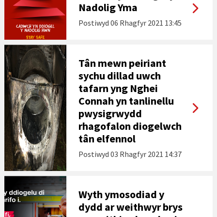
Nadolig Yma
Postiwyd
06 Rhagfyr 2021 13:45
Tân mewn peiriant
sychu dillad uwch
tafarn yng Nghei
Connah yn tanlinellu
pwysigrwydd
rhagofalon diogelwch
tân elfennol
Postiwyd
03 Rhagfyr 2021 14:37
Wyth ymosodiad y
dydd ar weithwyr brys