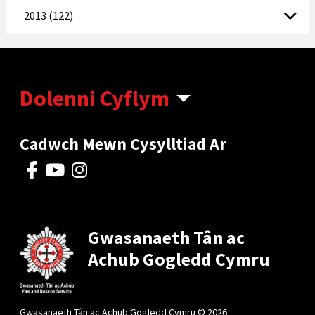
2013 (122)
Dolenni Cyflym
Cadwch Mewn Cysylltiad Ar
Gwasanaeth Tân ac
Achub Gogledd Cymru
Gwasanaeth Tân ac Achub Gogledd Cymru © 2026