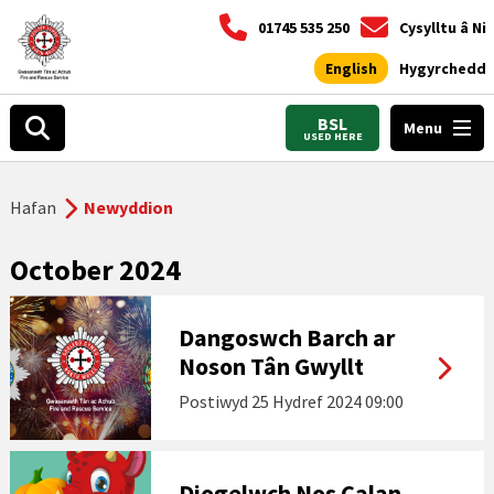
01745 535 250
Cysylltu â Ni
English
Hygyrchedd
BSL
Menu
USED HERE
Hafan
Newyddion
October 2024
Dangoswch Barch ar
Noson Tân Gwyllt
Postiwyd
25 Hydref 2024 09:00
Diogelwch Nos Calan