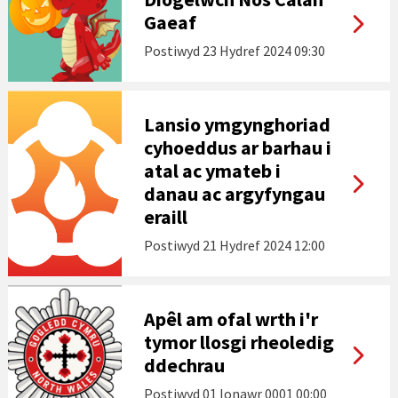
Gaeaf
Postiwyd
23 Hydref 2024 09:30
Lansio ymgynghoriad
cyhoeddus ar barhau i
atal ac ymateb i
danau ac argyfyngau
eraill
Postiwyd
21 Hydref 2024 12:00
Apêl am ofal wrth i'r
tymor llosgi rheoledig
ddechrau
Postiwyd
01 Ionawr 0001 00:00