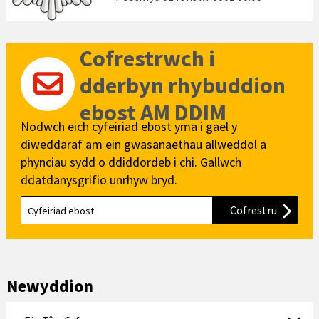
Cofrestrwch i
dderbyn rhybuddion
ebost AM DDIM
Nodwch eich cyfeiriad ebost yma i gael y
diweddaraf am ein gwasanaethau allweddol a
phynciau sydd o ddiddordeb i chi. Gallwch
ddatdanysgrifio unrhyw bryd.
Cofrestru
i'n cylch
Newyddion