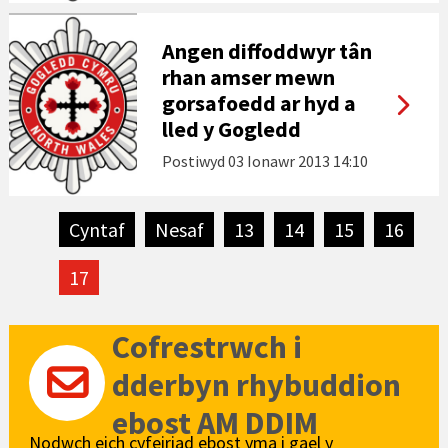
Angen diffoddwyr tân
rhan amser mewn
gorsafoedd ar hyd a
lled y Gogledd
Postiwyd
03 Ionawr 2013 14:10
Cyntaf
tudalen
Nesaf
tudalen
13
14
15
16
17
Cofrestrwch i
dderbyn rhybuddion
ebost AM DDIM
Nodwch eich cyfeiriad ebost yma i gael y