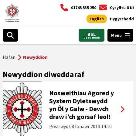
01745 535 250
Cysylltu â Ni
English
Hygyrchedd
BSL
Menu
USED HERE
Hafan
Newyddion
Newyddion diweddaraf
Nosweithiau Agored y
System Dyletswydd
yn Ôl y Galw - Dewch
draw i’ch gorsaf leol!
Postiwyd
08 Ionawr 2013 14:10