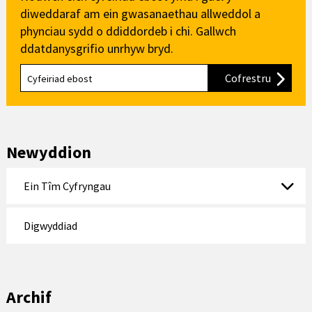
diweddaraf am ein gwasanaethau allweddol a
phynciau sydd o ddiddordeb i chi. Gallwch
ddatdanysgrifio unrhyw bryd.
Cofrestru
i'n cylch
Newyddion
Ein Tîm Cyfryngau
Digwyddiad
Archif