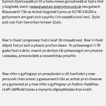
System Dyletswydd yn Ôl y Galw mewn gorsafoedd ar hyd a lled
y Gogledd, ewch i
www.gwastan-gogcymru.org.uk
neu galwch
Wasanaeth Tân ac Achub Gogledd Cymru ar 01745 535250 a
gofynnwch am gael eich cysylltu i'ch swyddfa sirol leol. Dylai
pob cais fod i law erbyn Ionawr 21ain.
Mae'n rhaid i ymgeiswyr fod o leiaf 18 mlwydd oed. Mae'n rhaid
iddynt fod yn iach a phasio profion dawn. Yn ychwanegol i'r ffi
gadw fisol a delir, maent yn derbyn tâl ychwanegol am ymateb
i alwadau, presenoldeb a nosweithiau ymarfer.
Mae nifer o gyflogwyr yn ymwybodol o rôl hanfodol y mae
personél rhan amser y gwasanaeth tân ac achub yn ei chwarae
yn y gymuned ac y mae nifer o gyflogwyr yn fodlon rhyddhau
staff i ddiffodd tanau a mynychu digwyddiadau brys eraill.