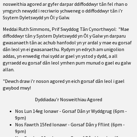
nosweithia agored ar gyfer darpar ddiffoddwyr tân fel rhan o
ymgyrch newydd i recriwrio ychweneg o ddiffoddwyr tân i'r
Ssytem Dyletswydd yn Ôl y Galw.
Meddai Ruth Simmons, Prif Swyddog Tân Cynorthwyol: "Mae
diffoddwyr tân y System Dyletswydd yn Ôl y Galw yn darparu
gwasanaeth tân ac achub hanfodol yn yr ardal y mae eu gorsaf
dân leol yn ei gwasanaethu. Rydym yn edrych am unigolion
addas, yn enwedig rhai sydd ar gael yn ystod y dydd, a all
gyrraedd eu gorsaf dân leol ymhen pum munud o gael eu galw
allan.
"Dewch draw i'r noson agored yn eich gorsaf dân leol i gael
gwybod mwy!
Dyddiadau'r Nosweithiau Agored
Nos Lun 14eg Ionawr - Gorsaf Dân yr Wyddgrug (6pm -
9pm)
Nos Fawrth 15fed Ionawr - Gorsaf Dân y Fflint (6pm -
9pm)