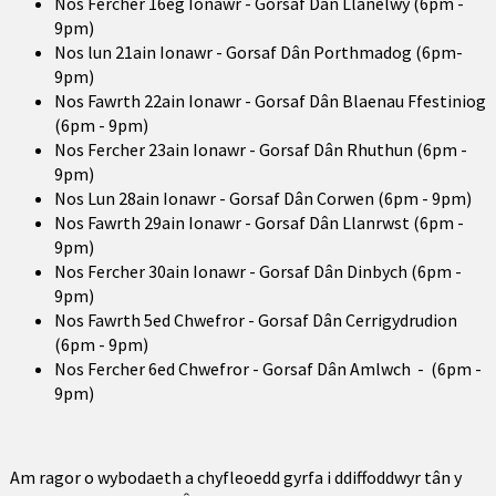
Nos Fercher 16eg Ionawr - Gorsaf Dân Llanelwy (6pm -
9pm)
Nos lun 21ain Ionawr - Gorsaf Dân Porthmadog (6pm-
9pm)
Nos Fawrth 22ain Ionawr - Gorsaf Dân Blaenau Ffestiniog
(6pm - 9pm)
Nos Fercher 23ain Ionawr - Gorsaf Dân Rhuthun (6pm -
9pm)
Nos Lun 28ain Ionawr - Gorsaf Dân Corwen (6pm - 9pm)
Nos Fawrth 29ain Ionawr - Gorsaf Dân Llanrwst (6pm -
9pm)
Nos Fercher 30ain Ionawr - Gorsaf Dân Dinbych (6pm -
9pm)
Nos Fawrth 5ed Chwefror - Gorsaf Dân Cerrigydrudion
(6pm - 9pm)
Nos Fercher 6ed Chwefror - Gorsaf Dân Amlwch - (6pm -
9pm)
Am ragor o wybodaeth a chyfleoedd gyrfa i ddiffoddwyr tân y