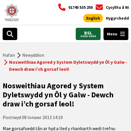
01745 535 250
Cysylltu â Ni
English
Hygyrchedd
BSL
Menu
USED HERE
Hafan
Newyddion
Nosweithiau Agored y System Dyletswydd yn Ôl y Galw -
Dewch draw i’ch gorsaf leol!
Nosweithiau Agored y System
Dyletswydd yn Ôl y Galw - Dewch
draw i’ch gorsaf leol!
Postiwyd
08 Ionawr 2013 14:10
Mae gorsafoedd tân ar hyd a lled y rhanbarth wedi trefnu