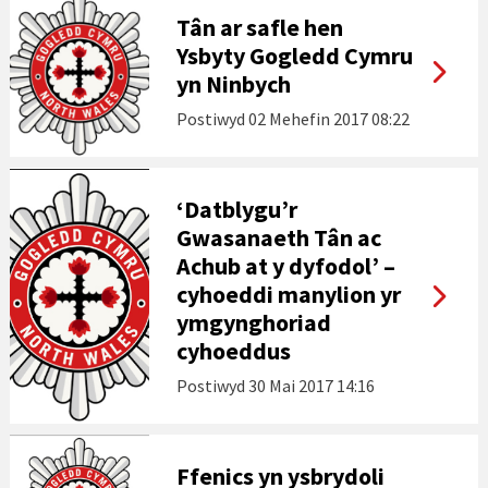
Tân ar safle hen
Ysbyty Gogledd Cymru
yn Ninbych
Postiwyd
02 Mehefin 2017 08:22
‘Datblygu’r
Gwasanaeth Tân ac
Achub at y dyfodol’ –
cyhoeddi manylion yr
ymgynghoriad
cyhoeddus
Postiwyd
30 Mai 2017 14:16
Ffenics yn ysbrydoli