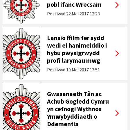
pobl ifanc Wrecsam
Postiwyd
22 Mai 2017 12:23
Lansio ffilm fer sydd
wedi ei hanimeiddio i
hybu pwysigrwydd
profi larymau mwg
Postiwyd
19 Mai 2017 13:51
Gwasanaeth Tân ac
Achub Gogledd Cymru
yn cefnogi Wythnos
Ymwybyddiaeth o
Ddementia