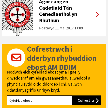
Agor cangen
Cadetiaid Tân
Cenedlaethol yn
Rhuthun
Postiwyd
11 Mai 2017 14:09
Cofrestrwch i
dderbyn rhybuddion
ebost AM DDIM
Nodwch eich cyfeiriad ebost yma i gael y
diweddaraf am ein gwasanaethau allweddol a
phynciau sydd o ddiddordeb i chi. Gallwch
ddatdanysgrifio unrhyw bryd.
Cofrestru
i'n cylch