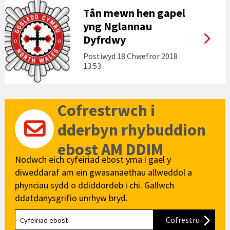
Tân mewn hen gapel
yng Nglannau
Dyfrdwy
Postiwyd
18 Chwefror 2018
13:53
Cofrestrwch i
dderbyn rhybuddion
ebost AM DDIM
Nodwch eich cyfeiriad ebost yma i gael y
diweddaraf am ein gwasanaethau allweddol a
phynciau sydd o ddiddordeb i chi. Gallwch
ddatdanysgrifio unrhyw bryd.
Cofrestru
i'n cylch