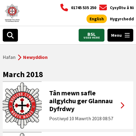
01745 535 250
Cysylltu â Ni
English
Hygyrchedd
BSL
Menu
USED HERE
Hafan
Newyddion
March 2018
Tân mewn safle
ailgylchu ger Glannau
Dyfrdwy
Postiwyd
10 Mawrth 2018 08:57