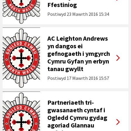
Ffestiniog
Postiwyd
23 Mawrth 2016 15:34
AC Leighton Andrews
yn dangos ei
gefnogaeth i ymgyrch
Cymru Gyfan yn erbyn
tanau gwyllt
Postiwyd
17 Mawrth 2016 15:57
Partneriaeth tri-
gwasanaeth cyntaf i
Ogledd Cymru gydag
agoriad Glannau