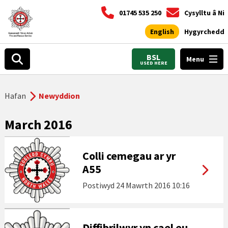
01745 535 250
Cysylltu â Ni
English
Hygyrchedd
BSL
Menu
USED HERE
Hafan
Newyddion
March 2016
Colli cemegau ar yr
A55
Postiwyd
24 Mawrth 2016 10:16
Diffibrilwyr yn cael eu