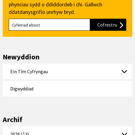
phynciau sydd o ddiddordeb i chi. Gallwch
ddatdanysgrifio unrhyw bryd.
Cofrestru
i'n cylch
Newyddion
Ein Tîm Cyfryngau
Digwyddiad
Archif
2026 (13)