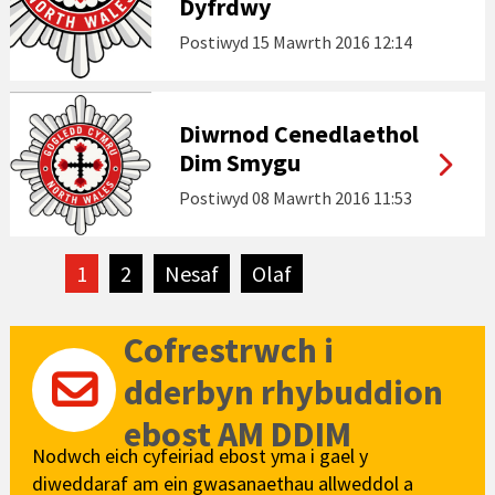
Dyfrdwy
Postiwyd
15 Mawrth 2016 12:14
Diwrnod Cenedlaethol
Dim Smygu
Postiwyd
08 Mawrth 2016 11:53
1
2
Nesaf
tudalen
Olaf
tudalen
Cofrestrwch i
dderbyn rhybuddion
ebost AM DDIM
Nodwch eich cyfeiriad ebost yma i gael y
diweddaraf am ein gwasanaethau allweddol a