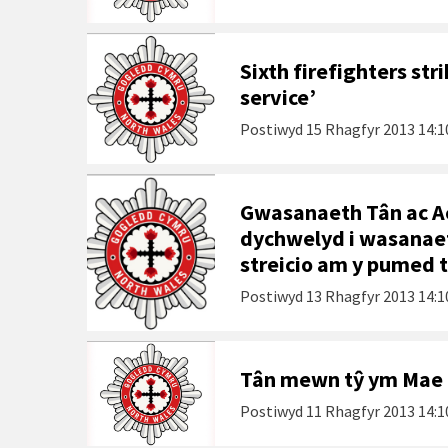
Sixth firefighters str
service’
Postiwyd
15 Rhagfyr 2013 14:1
Gwasanaeth Tân ac A
dychwelyd i wasanaet
streicio am y pumed 
Postiwyd
13 Rhagfyr 2013 14:1
Tân mewn tŷ ym Mae
Postiwyd
11 Rhagfyr 2013 14:1