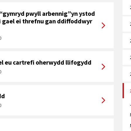
u“gymryd pwyll arbennig”yn ystod
i gael ei threfnu gan ddiffoddwyr
0
l eu cartrefi oherwydd llifogydd
0
dd
0