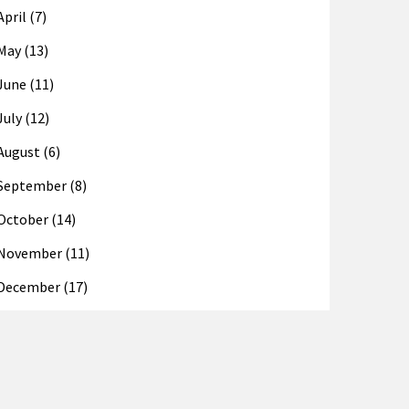
April (7)
May (13)
June (11)
July (12)
August (6)
September (8)
October (14)
November (11)
December (17)