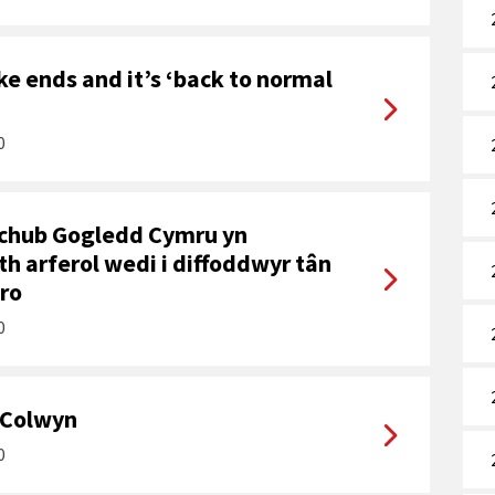
ike ends and it’s ‘back to normal
0
chub Gogledd Cymru yn
h arferol wedi i diffoddwyr tân
tro
0
 Colwyn
0