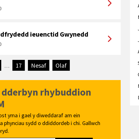
0
rwdfrydedd ieuenctid Gwynedd
0
17
Nesaf
tudalen
Olaf
tudalen
…
i dderbyn rhybuddion
M
ost yma i gael y diweddaraf am ein
 phynciau sydd o ddiddordeb i chi. Gallwch
ryd.