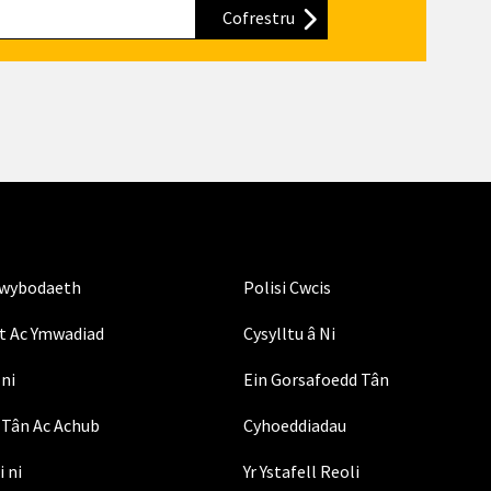
Cofrestru
i'n cylchlythyr
Gwybodaeth
Polisi Cwcis
t Ac Ymwadiad
Cysylltu â Ni
ni
Ein Gorsafoedd Tân
Tân Ac Achub
Cyhoeddiadau
i ni
Yr Ystafell Reoli