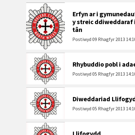
Erfyn ar i gymuneda
y streic ddiweddaraf 
tân
Postiwyd
09 Rhagfyr 2013 14:1
Rhybuddio pobl i adae
Postiwyd
05 Rhagfyr 2013 14:1
Diweddariad Llifogy
Postiwyd
05 Rhagfyr 2013 14:1
Llifogydd