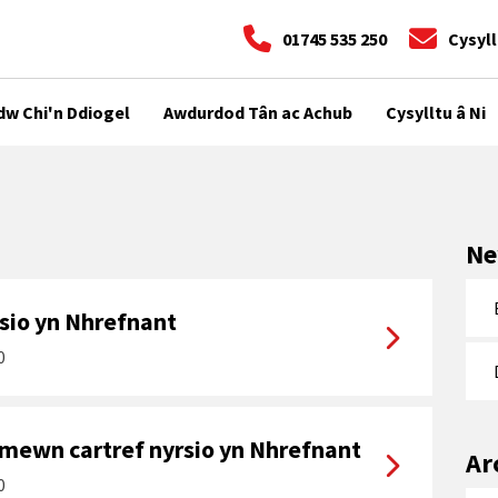
01745 535 250
Cysyll
dw Chi'n Ddiogel
Awdurdod Tân ac Achub
Cysylltu â Ni
Ne
sio yn Nhrefnant
0
 mewn cartref nyrsio yn Nhrefnant
Ar
0