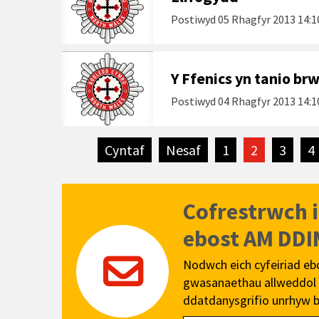
Postiwyd
05 Rhagfyr 2013 14:1
Y Ffenics yn tanio b
Postiwyd
04 Rhagfyr 2013 14:1
Cyntaf
tudalen
Nesaf
tudalen
1
2
3
4
Cofrestrwch 
ebost AM DDI
Nodwch eich cyfeiriad eb
gwasanaethau allweddol a
ddatdanysgrifio unrhyw b