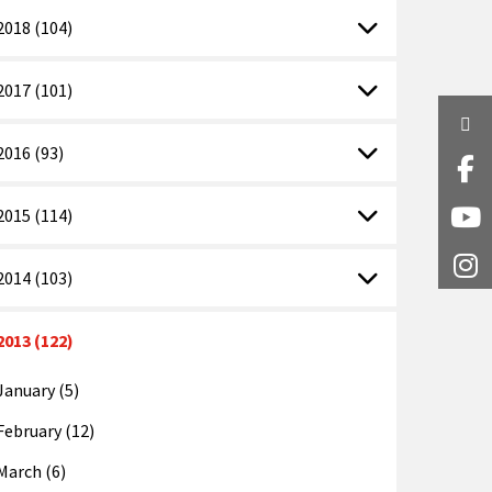
2018 (104)
2017 (101)
Twi
2016 (93)
Fa
2015 (114)
Y
I
2014 (103)
2013 (122)
January (5)
February (12)
March (6)