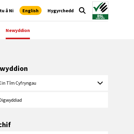
tu â Ni
English
Hygyrchedd
Newyddion
wyddion
Ein Tîm Cyfryngau
Digwyddiad
chif