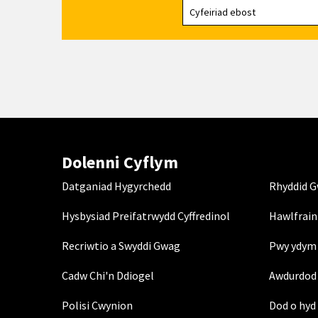
Dolenni Cyflym
Datganiad Hygyrchedd
Rhyddid 
Hysbysiad Preifatrwydd Cyffredinol
Hawlfrain
Recriwtio a Swyddi Gwag
Pwy ydym 
Cadw Chi'n Ddiogel
Awdurdod 
Polisi Cwynion
Dod o hyd 