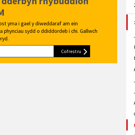
i dderbyn rhybuddion
M
ost yma i gael y diweddaraf am ein
 phynciau sydd o ddiddordeb i chi. Gallwch
ryd.
Cofrestru
i'n cylchlythyr