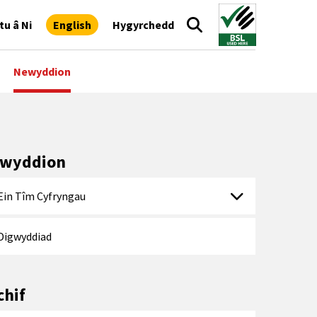
tu â Ni
English
Hygyrchedd
Newyddion
wyddion
Ein Tîm Cyfryngau
Digwyddiad
chif