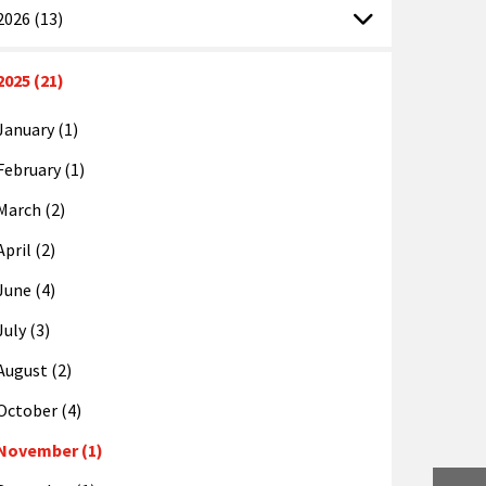
2026 (13)
2025 (21)
January (1)
February (1)
March (2)
April (2)
June (4)
July (3)
August (2)
October (4)
November (1)