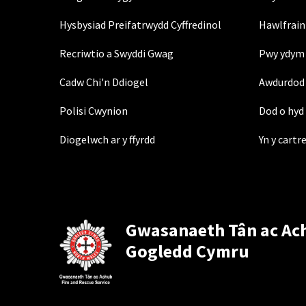
Hysbysiad Preifatrwydd Cyffredinol
Hawlfrain
Recriwtio a Swyddi Gwag
Pwy ydym 
Cadw Chi'n Ddiogel
Awdurdod 
Polisi Cwynion
Dod o hyd 
Diogelwch ar y ffyrdd
Yn y cartr
Gwasanaeth Tân ac Ac
Gogledd Cymru