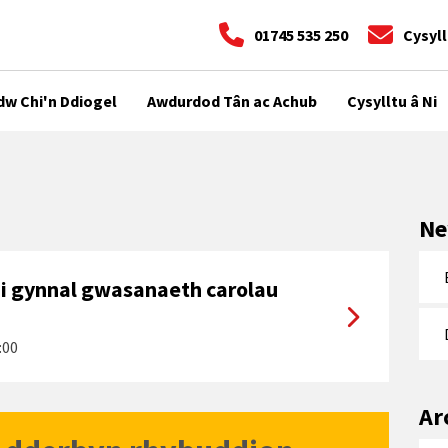
01745 535 250
Cysyll
dw Chi'n Ddiogel
Awdurdod Tân ac Achub
Cysylltu â Ni
Ne
i gynnal gwasanaeth carolau
:00
Ar