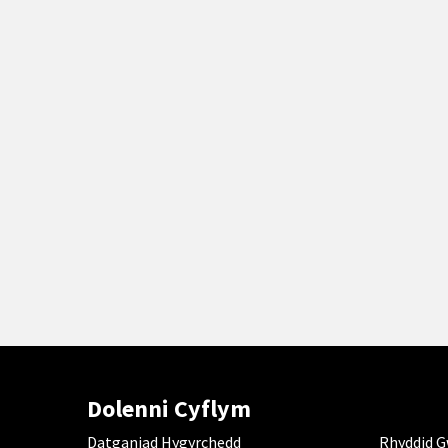
Dolenni Cyflym
Datganiad Hygyrchedd
Rhyddid 