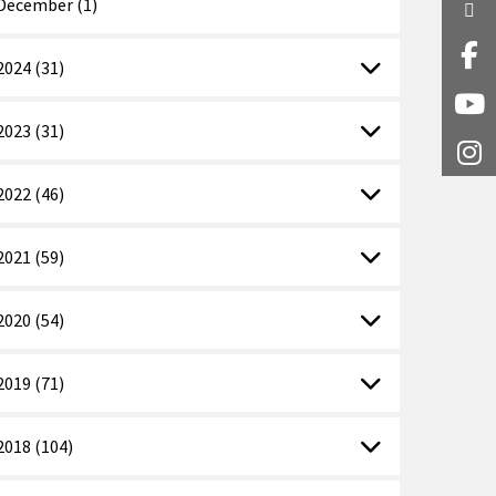
December (1)
Twi
Fa
2024 (31)
Y
2023 (31)
I
2022 (46)
2021 (59)
2020 (54)
2019 (71)
2018 (104)