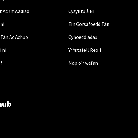
t Ac Ymwadiad
Cysylltu â Ni
ni
Ein Gorsafoedd Tân
Tân Ac Achub
Cyhoeddiadau
i ni
Yr Ystafell Reoli
ef
Map o'r wefan
hub