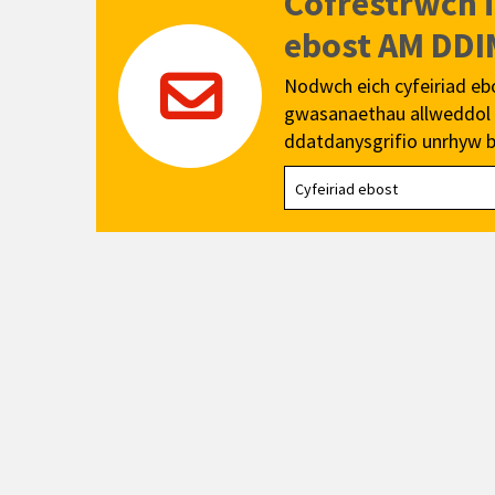
Cofrestrwch 
ebost AM DDI
Nodwch eich cyfeiriad eb
gwasanaethau allweddol a
ddatdanysgrifio unrhyw b