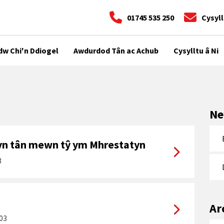
01745 535 250
Cysyll
dw Chi'n Ddiogel
Awdurdod Tân ac Achub
Cysylltu â Ni
Ne
yn tân mewn tŷ ym Mhrestatyn
3
Ar
03