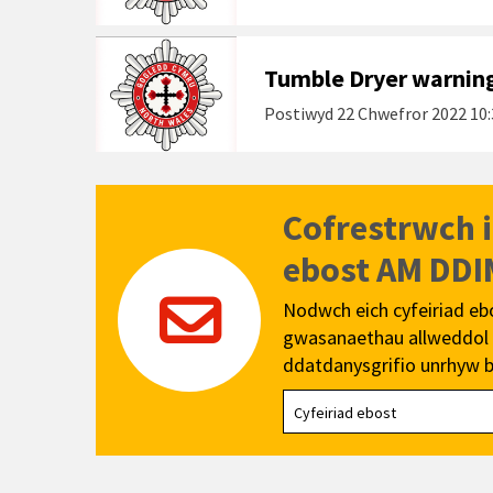
Tumble Dryer warning 
Postiwyd
22 Chwefror 2022 10:
Cofrestrwch 
ebost AM DDI
Nodwch eich cyfeiriad eb
gwasanaethau allweddol a
ddatdanysgrifio unrhyw b