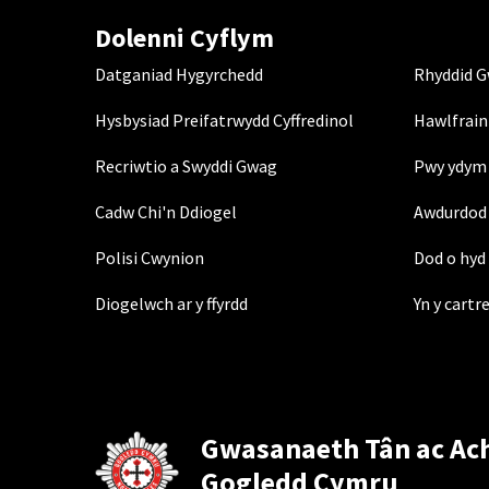
Dolenni Cyflym
Datganiad Hygyrchedd
Rhyddid 
Hysbysiad Preifatrwydd Cyffredinol
Hawlfrain
Recriwtio a Swyddi Gwag
Pwy ydym 
Cadw Chi'n Ddiogel
Awdurdod 
Polisi Cwynion
Dod o hyd 
Diogelwch ar y ffyrdd
Yn y cartr
Gwasanaeth Tân ac Ac
Gogledd Cymru