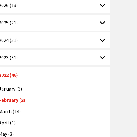
2026 (13)
2025 (21)
2024 (31)
2023 (31)
2022 (46)
January (3)
February (3)
March (14)
April (1)
May (3)