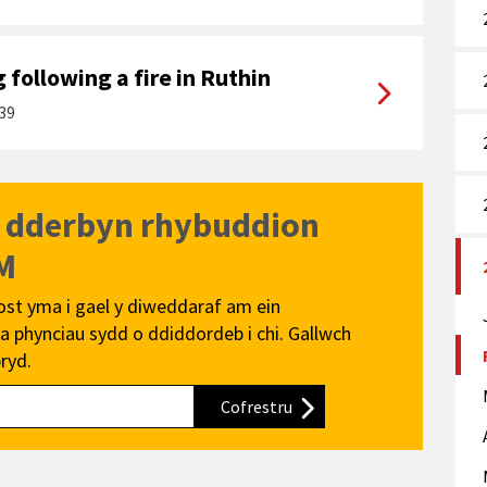
following a fire in Ruthin
39
i dderbyn rhybuddion
M
ost yma i gael y diweddaraf am ein
 phynciau sydd o ddiddordeb i chi. Gallwch
ryd.
Cofrestru
i'n cylchlythyr