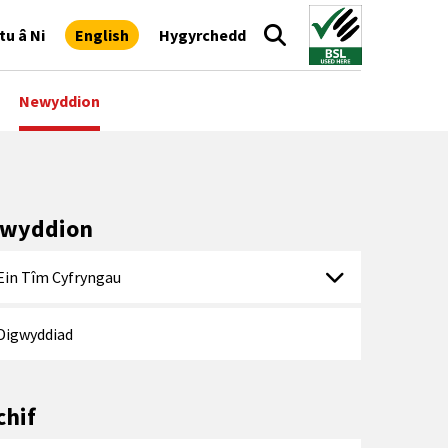
tu â Ni
English
Hygyrchedd
Newyddion
wyddion
Ein Tîm Cyfryngau
Digwyddiad
chif