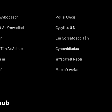
Gwybodaeth
Polisi Cwcis
t Ac Ymwadiad
Cysylltu â Ni
ni
Ein Gorsafoedd Tân
Tân Ac Achub
Cyhoeddiadau
i ni
Yr Ystafell Reoli
ef
Map o'r wefan
hub