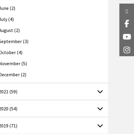
June (2)
Twi
July (4)
Fa
August (2)
Y
September (3)
I
October (4)
November (5)
December (2)
2021 (59)
2020 (54)
2019 (71)