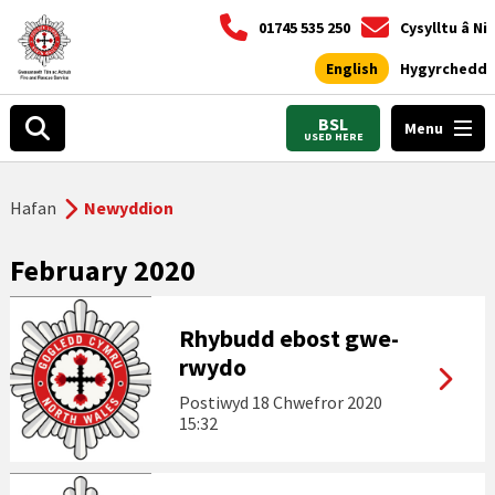
01745 535 250
Cysylltu â Ni
English
Hygyrchedd
BSL
Menu
USED HERE
Hafan
Newyddion
February 2020
Rhybudd ebost gwe-
rwydo
Postiwyd
18 Chwefror 2020
15:32