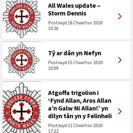
All Wales update –
Storm Dennis
Postiwyd
18 Chwefror 2020
10:26
Tŷ ar dân yn Nefyn
Postiwyd
15 Chwefror 2020
10:09
Atgoffa trigolion i
‘Fynd Allan, Aros Allan
a’n Galw Ni Allan!’ yn
dilyn tân yn y Felinheli
Postiwyd
11 Chwefror 2020
17:22