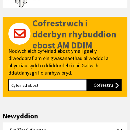
Cofrestrwch i
dderbyn rhybuddion
ebost AM DDIM
Nodwch eich cyfeiriad ebost yma i gael y
diweddaraf am ein gwasanaethau allweddol a
phynciau sydd o ddiddordeb i chi. Gallwch
ddatdanysgrifio unrhyw bryd.
Cofrestru
i'n cylch
Newyddion