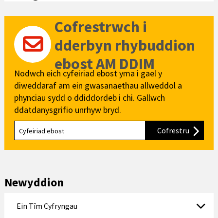
Cofrestrwch i
dderbyn rhybuddion
ebost AM DDIM
Nodwch eich cyfeiriad ebost yma i gael y
diweddaraf am ein gwasanaethau allweddol a
phynciau sydd o ddiddordeb i chi. Gallwch
ddatdanysgrifio unrhyw bryd.
Cofrestru
i'n cylch
Newyddion
Ein Tîm Cyfryngau