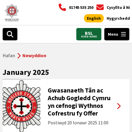
01745 535 250
Cysylltu â Ni
English
Hygyrchedd
BSL
Menu
USED HERE
Hafan
Newyddion
January 2025
Gwasanaeth Tân ac
Achub Gogledd Cymru
yn cefnogi Wythnos
Cofrestru fy Offer
Postiwyd
20 Ionawr 2025 11:00