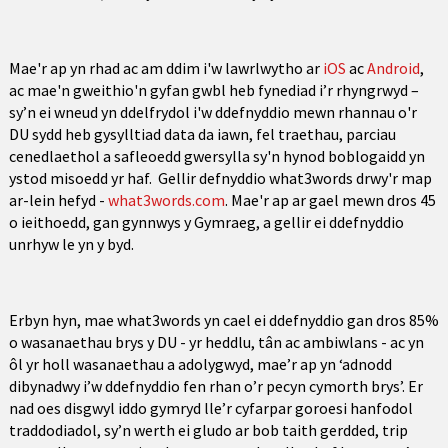
Mae'r ap yn rhad ac am ddim i'w lawrlwytho ar
iOS
ac
Android
,
ac mae'n gweithio'n gyfan gwbl heb fynediad i’r rhyngrwyd –
sy’n ei wneud yn ddelfrydol i'w ddefnyddio mewn rhannau o'r
DU sydd heb gysylltiad data da iawn, fel traethau, parciau
cenedlaethol a safleoedd gwersylla sy'n hynod boblogaidd yn
ystod misoedd yr haf. Gellir defnyddio what3words drwy'r map
ar-lein hefyd -
what3words.com
. Mae'r ap ar gael mewn dros 45
o ieithoedd, gan gynnwys y Gymraeg, a gellir ei ddefnyddio
unrhyw le yn y byd.
Erbyn hyn, mae what3words yn cael ei ddefnyddio gan dros 85%
o wasanaethau brys y DU - yr heddlu, tân ac ambiwlans - ac yn
ôl yr holl wasanaethau a adolygwyd, mae’r ap yn ‘adnodd
dibynadwy i’w ddefnyddio fen rhan o’r pecyn cymorth brys’. Er
nad oes disgwyl iddo gymryd lle’r cyfarpar goroesi hanfodol
traddodiadol, sy’n werth ei gludo ar bob taith gerdded, trip