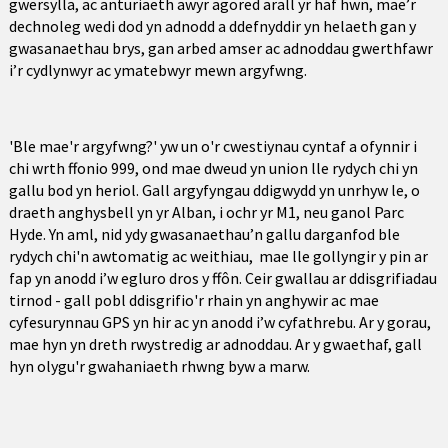
gwersylla, ac anturiaeth awyr agored arall yr haf hwn, mae’r
dechnoleg wedi dod yn adnodd a ddefnyddir yn helaeth gan y
gwasanaethau brys, gan arbed amser ac adnoddau gwerthfawr
i’r cydlynwyr ac ymatebwyr mewn argyfwng.
'Ble mae'r argyfwng?' yw un o'r cwestiynau cyntaf a ofynnir i
chi wrth ffonio 999, ond mae dweud yn union lle rydych chi yn
gallu bod yn heriol. Gall argyfyngau ddigwydd yn unrhyw le, o
draeth anghysbell yn yr Alban, i ochr yr M1, neu ganol Parc
Hyde. Yn aml, nid ydy gwasanaethau’n gallu darganfod ble
rydych chi'n awtomatig ac weithiau, mae lle gollyngir y pin ar
fap yn anodd i’w egluro dros y ffôn. Ceir gwallau ar ddisgrifiadau
tirnod - gall pobl ddisgrifio'r rhain yn anghywir ac mae
cyfesurynnau GPS yn hir ac yn anodd i’w cyfathrebu. Ar y gorau,
mae hyn yn dreth rwystredig ar adnoddau. Ar y gwaethaf, gall
hyn olygu'r gwahaniaeth rhwng byw a marw.