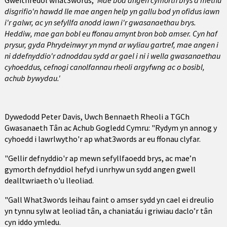
Gweithredol what3words,
'Mae bod angen cymorth brys a methu
disgrifio'n hawdd lle mae angen help yn gallu bod yn ofidus iawn
i'r galwr, ac yn sefyllfa anodd iawn i'r gwasanaethau brys.
Heddiw, mae gan bobl eu ffonau arnynt bron bob amser. Cyn haf
prysur, gyda Phrydeinwyr yn mynd ar wyliau gartref, mae angen i
ni ddefnyddio'r adnoddau sydd ar gael i ni i wella gwasanaethau
cyhoeddus, cefnogi canolfannau rheoli argyfwng ac o bosibl,
achub bywydau.'
Dywedodd Peter Davis, Uwch Bennaeth Rheoli a TGCh
Gwasanaeth Tân ac Achub Gogledd Cymru: "Rydym yn annog y
cyhoedd i lawrlwytho'r ap what3words ar eu ffonau clyfar.
"Gellir defnyddio'r ap mewn sefyllfaoedd brys, ac mae’n
gymorth defnyddiol hefyd i unrhyw un sydd angen gwell
dealltwriaeth o'u lleoliad.
"Gall What3words leihau faint o amser sydd yn cael ei dreulio
yn tynnu sylw at leoliad tân, a chaniatáu i griwiau daclo’r tân
cyn iddo ymledu.