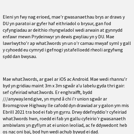
Eleni yn fwy nag erioed, mae'r gwasanaethau brys ar draws y
DU yn paratoi ar gyfer haf eithriadol o brysur, gan fod
cyfyngiadau ar deithio rhyngwladol wedi arwain at gynnydd
enfawr mewn Prydeinwyr yn dewis gwyliau yn y DU. Mae
lawrlwytho’r ap what3words yn un o'r camau mwyaf syml y gall
y cyhoedd eu cymryd i gefnogi ystafelloedd rheoli argyfwng
sydd dan bwysau.
Mae what3words, ar gael ar iOS ac Android. Mae wedi rhannu’r
byd yn gridiau maint 3m x 3m sgwâr a’u labelu gyda thri gair:
sef cyfeiriad what3words. Er enghraifft, bydd
///anyway.lend.give, yn mynd â chi i’r union sgwâr ar
Bromsgrove Highway lle cafodd dyn drawiad ar y galon ym mis
Ebrill 2021 tra bod ei fab yn gyrru. Drwy ddefnyddio'r cyfeiriad
what3words hwn, roedd ei fab yn gallu cyfeirio'r gwasanaeth
ambiwlans yn gyflym at ei union leoliad, ac fe ddywedont heb
os nac oni bai, bod hyn wedi achub bywyd ei dad.