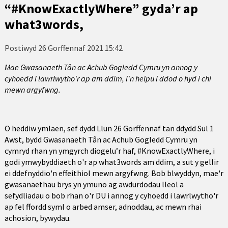
“#KnowExactlyWhere” gyda’r ap
what3words,
Postiwyd
26 Gorffennaf 2021 15:42
Mae Gwasanaeth Tân ac Achub Gogledd Cymru yn annog y
cyhoedd i lawrlwytho'r ap am ddim, i'n helpu i ddod o hyd i chi
mewn argyfwng.
O heddiw ymlaen, sef dydd Llun 26 Gorffennaf tan ddydd Sul 1
Awst, bydd Gwasanaeth Tân ac Achub Gogledd Cymru yn
cymryd rhan yn ymgyrch diogelu’r haf, #KnowExactlyWhere, i
godi ymwybyddiaeth o'r ap what3words am ddim, a sut y gellir
ei ddefnyddio'n effeithiol mewn argyfwng. Bob blwyddyn, mae'r
gwasanaethau brys yn ymuno ag awdurdodau lleol a
sefydliadau o bob rhan o'r DU i annog y cyhoedd i lawrlwytho'r
ap fel ffordd syml o arbed amser, adnoddau, ac mewn rhai
achosion, bywydau.