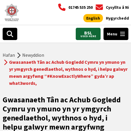
01745 535 250
Cysylltu â Ni
English
Hygyrchedd
BSL
Menu
USED HERE
Hafan
Newyddion
Gwasanaeth Tân ac Achub Gogledd Cymru yn ymuno yn
yr ymgyrch genedlaethol, wythnos o hyd, i helpu galwyr
mewn argyfwng “#KnowExactlyWhere” gyda’r ap
what3words,
Gwasanaeth Tân ac Achub Gogledd
Cymru yn ymuno yn yr ymgyrch
genedlaethol, wythnos o hyd, i
helpu galwyr mewn argyfwng