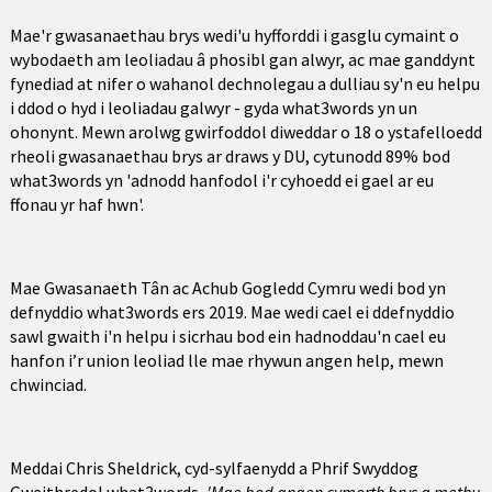
Mae'r gwasanaethau brys wedi'u hyfforddi i gasglu cymaint o
wybodaeth am leoliadau â phosibl gan alwyr, ac mae ganddynt
fynediad at nifer o wahanol dechnolegau a dulliau sy'n eu helpu
i ddod o hyd i leoliadau galwyr - gyda what3words yn un
ohonynt. Mewn arolwg gwirfoddol diweddar o 18 o ystafelloedd
rheoli gwasanaethau brys ar draws y DU, cytunodd 89% bod
what3words yn 'adnodd hanfodol i'r cyhoedd ei gael ar eu
ffonau yr haf hwn'.
Mae Gwasanaeth Tân ac Achub Gogledd Cymru wedi bod yn
defnyddio what3words ers 2019. Mae wedi cael ei ddefnyddio
sawl gwaith i'n helpu i sicrhau bod ein hadnoddau'n cael eu
hanfon i’r union leoliad lle mae rhywun angen help, mewn
chwinciad.
Meddai Chris Sheldrick, cyd-sylfaenydd a Phrif Swyddog