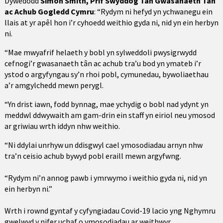
Dywedodd
Simon Smith, Prif Swyddog Tân Gwasanaeth Tân
ac Achub Gogledd Cymru
: “Rydym ni hefyd yn ychwanegu ein
llais at yr apêl hon i’r cyhoedd weithio gyda ni, nid yn ein herbyn
ni.
“Mae mwyafrif helaeth y bobl yn sylweddoli pwysigrwydd
cefnogi’r gwasanaeth tân ac achub tra’u bod yn ymateb i’r
ystod o argyfyngau sy’n rhoi pobl, cymunedau, bywoliaethau
a’r amgylchedd mewn perygl.
“Yn drist iawn, fodd bynnag, mae ychydig o bobl nad ydynt yn
meddwl ddwywaith am gam-drin ein staff yn eiriol neu ymosod
ar griwiau wrth iddyn nhw weithio.
“Ni ddylai unrhyw un ddisgwyl cael ymosodiadau arnyn nhw
tra’n ceisio achub bywyd pobl eraill mewn argyfwng.
“Rydym ni’n annog pawb i ymrwymo i weithio gyda ni, nid yn
ein herbyn ni.”
Wrth i rownd gyntaf y cyfyngiadau Covid-19 lacio yng Nghymru
gwelwyd y nifer uchaf o ymosodiadau ar weithwyr