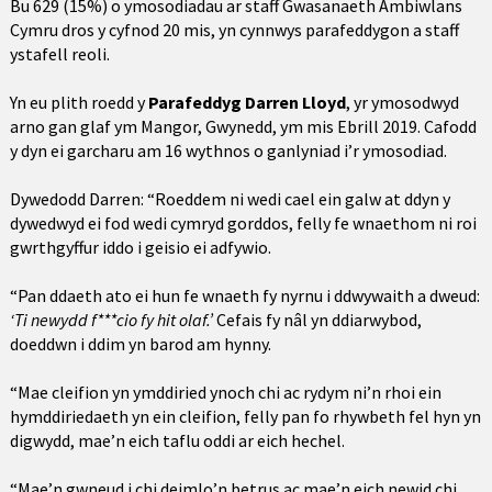
Bu 629 (15%) o ymosodiadau ar staff Gwasanaeth Ambiwlans
Cymru dros y cyfnod 20 mis, yn cynnwys parafeddygon a staff
ystafell reoli.
Yn eu plith roedd y
Parafeddyg Darren Lloyd
, yr ymosodwyd
arno gan glaf ym Mangor, Gwynedd, ym mis Ebrill 2019. Cafodd
y dyn ei
garcharu
am 16 wythnos o ganlyniad i’r ymosodiad.
Dywedodd Darren: “Roeddem ni wedi cael ein galw at ddyn y
dywedwyd ei fod wedi cymryd gorddos, felly fe wnaethom ni roi
gwrthgyffur iddo i geisio ei adfywio.
“Pan ddaeth ato ei hun fe wnaeth fy nyrnu i ddwywaith a dweud:
‘Ti newydd f***cio fy hit olaf.’
Cefais fy nâl yn ddiarwybod,
doeddwn i ddim yn barod am hynny.
“Mae cleifion yn ymddiried ynoch chi ac rydym ni’n rhoi ein
hymddiriedaeth yn ein cleifion, felly pan fo rhywbeth fel hyn yn
digwydd, mae’n eich taflu oddi ar eich hechel.
“Mae’n gwneud i chi deimlo’n betrus ac mae’n eich newid chi.