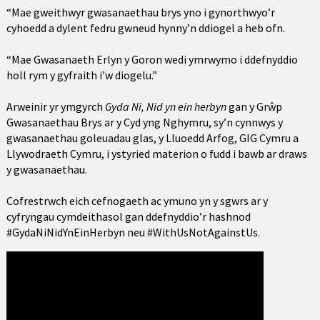
“Mae gweithwyr gwasanaethau brys yno i gynorthwyo’r
cyhoedd a dylent fedru gwneud hynny’n ddiogel a heb ofn.
“Mae Gwasanaeth Erlyn y Goron wedi ymrwymo i ddefnyddio
holl rym y gyfraith i’w diogelu.”
Arweinir yr ymgyrch
Gyda Ni, Nid yn ein herbyn
gan y Grŵp
Gwasanaethau Brys ar y Cyd yng Nghymru, sy’n cynnwys y
gwasanaethau goleuadau glas, y Lluoedd Arfog, GIG Cymru a
Llywodraeth Cymru, i ystyried materion o fudd i bawb ar draws
y gwasanaethau.
Cofrestrwch eich cefnogaeth ac ymuno yn y sgwrs ar y
cyfryngau cymdeithasol gan ddefnyddio’r hashnod
#GydaNiNidYnEinHerbyn neu #WithUsNotAgainstUs.