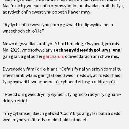
Mae’n eich gwneud chi’n orymwybodol ar alwadau eraill hefyd,
ac rydych chi’n cwestiynu popeth llawer mwy.
“Rydych chi’n cwestiynu pam y gwnaeth ddigwydd a beth
wnaethoch chi o’i le.”
Mewn digwyddiad arall ym Mhorthmadog, Gwynedd, ym mis
Mai 2019, ymosodwyd ar y
Technegydd Meddygol Brys ‘Ann’
gan glaf, a gafodd ei
garcharu’n
ddiweddarach am chwe mis.
Dywedodd y fam i dri o blant: “Cefais fy nal yn erbyn cornel tu
mewn ambiwlans gan glaf oedd wedi meddwl, ac roedd rhaid i
fy nghydweithiwr ac aelod o’r cyhoedd ei lusgo oddi arna’ i.
“Roedd o’n gweiddi yn fy wyneb i, fy nghicio i ac yn fy ngham-
drin yn eiriol.
“Yn y cyfamser, daeth galwad ‘Coch’ brys ar gyfer babi a oedd
wedi mynd yn sâl felly roedd rhaid i ni adael.