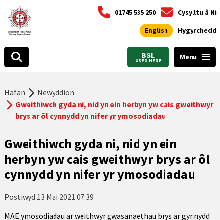
01745 535 250
Cysylltu â Ni
English
Hygyrchedd
BSL
Menu
USED HERE
Hafan
Newyddion
Gweithiwch gyda ni, nid yn ein herbyn yw cais gweithwyr
brys ar ôl cynnydd yn nifer yr ymosodiadau
Gweithiwch gyda ni, nid yn ein
herbyn yw cais gweithwyr brys ar ôl
cynnydd yn nifer yr ymosodiadau
Postiwyd
13 Mai 2021 07:39
MAE ymosodiadau ar weithwyr gwasanaethau brys ar gynnydd