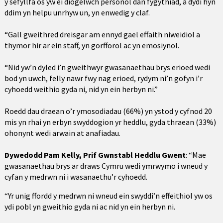
y sefyllfa os yw ei diogelwch personol dan fygythiad, a dydi hyn
ddim yn helpu unrhyw un, yn enwedig y claf.
“Gall gweithred dreisgar am ennyd gael effaith niweidiol a
thymor hir ar ein staff, yn gorfforol ac yn emosiynol.
“Nid yw’n dyled i’n gweithwyr gwasanaethau brys erioed wedi
bod yn uwch, felly nawr fwy nag erioed, rydym ni’n gofyn i’r
cyhoedd weithio gyda ni, nid yn ein herbyn ni.”
Roedd dau draean o’r ymosodiadau (66%) yn ystod y cyfnod 20
mis yn rhai yn erbyn swyddogion yr heddlu, gyda thraean (33%)
ohonynt wedi arwain at anafiadau.
Dywedodd Pam Kelly, Prif Gwnstabl Heddlu Gwent
: “Mae
gwasanaethau brys ar draws Cymru wedi ymrwymo i wneud y
cyfan y medrwn ni i wasanaethu’r cyhoedd.
“Yr unig ffordd y medrwn ni wneud ein swyddi’n effeithiol yw os
ydi pobl yn gweithio gyda ni ac nid yn ein herbyn ni.