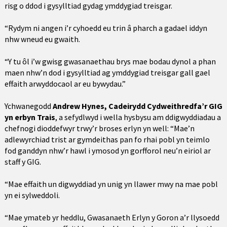
risg o ddod i gysylltiad gydag ymddygiad treisgar.
“Rydym ni angen i’r cyhoedd eu trin â pharch a gadael iddyn
nhw wneud eu gwaith.
“Y tu ôl i’w gwisg gwasanaethau brys mae bodau dynol a phan
maen nhw’n dod i gysylltiad ag ymddygiad treisgar gall gael
effaith arwyddocaol ar eu bywydau.”
Ychwanegodd
Andrew Hynes, Cadeirydd Cydweithredfa’r GIG
yn erbyn Trais
, a sefydlwyd i wella hysbysu am ddigwyddiadau a
chefnogi dioddefwyr trwy’r broses erlyn yn well: “Mae’n
adlewyrchiad trist ar gymdeithas pan fo rhai pobl yn teimlo
fod ganddyn nhw’r hawl i ymosod yn gorfforol neu’n eiriol ar
staff y GIG.
“Mae effaith un digwyddiad yn unig yn llawer mwy na mae pobl
yn ei sylweddoli.
“Mae ymateb yr heddlu, Gwasanaeth Erlyn y Goron a’r llysoedd