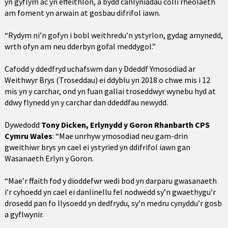
yn gyflym ac yn effeithlon, a bydd canlyniadau colli rheolaeth
am foment yn arwain at gosbau difrifol iawn.
“Rydym ni’n gofyn i bobl weithredu’n ystyrlon, gydag amynedd,
wrth ofyn am neu dderbyn gofal meddygol.”
Cafodd y ddedfryd uchafswm dan y Ddeddf Ymosodiad ar
Weithwyr Brys (Troseddau) ei ddyblu yn 2018 o chwe mis i 12
mis yn y carchar, ond yn fuan gallai troseddwyr wynebu hyd at
ddwy flynedd yn y carchar dan ddeddfau newydd.
Dywedodd
Tony Dicken, Erlynydd y Goron Rhanbarth CPS
Cymru Wales
: “Mae unrhyw ymosodiad neu gam-drin
gweithiwr brys yn cael ei ystyried yn ddifrifol iawn gan
Wasanaeth Erlyn y Goron.
“Mae’r ffaith fod y dioddefwr wedi bod yn darparu gwasanaeth
i’r cyhoedd yn cael ei danlinellu fel nodwedd sy’n gwaethygu’r
drosedd pan fo llysoedd yn dedfrydu, sy’n medru cynyddu’r gosb
a gyflwynir.