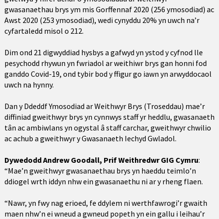
gwasanaethau brys ym mis Gorffennaf 2020 (256 ymosodiad) ac
Awst 2020 (253 ymosodiad), wedi cynyddu 20% yn uwch na’r
cyfartaledd misol o 212.
Dim ond 21 digwyddiad hysbys a gafwyd yn ystod y cyfnod lle
pesychodd rhywun yn fwriadol ar weithiwr brys gan honni fod
ganddo Covid-19, ond tybir bod y ffigur go iawn yn arwyddocaol
uwch na hynny.
Dan y Ddeddf Ymosodiad ar Weithwyr Brys (Troseddau) mae’r
diffiniad gweithwyr brys yn cynnwys staff yr heddlu, gwasanaeth
tân ac ambiwlans yn ogystal â staff carchar, gweithwyr chwilio
ac achub a gweithwyr y Gwasanaeth Iechyd Gwladol.
Dywedodd Andrew Goodall, Prif Weithredwr GIG Cymru
:
“Mae’n gweithwyr gwasanaethau brys yn haeddu teimlo’n
ddiogel wrth iddyn nhw ein gwasanaethu ni ar y rheng flaen.
“Nawr, yn fwy nag erioed, fe ddylem ni werthfawrogi’r gwaith
maen nhw’n ei wneud a gwneud popeth yn ein gallu i leihau’r