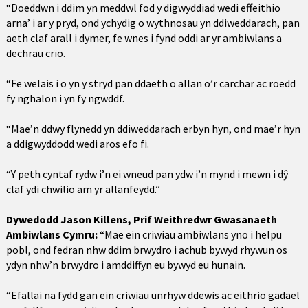
“Doeddwn i ddim yn meddwl fod y digwyddiad wedi effeithio
arna’ i ar y pryd, ond ychydig o wythnosau yn ddiweddarach, pan
aeth claf arall i dymer, fe wnes i fynd oddi ar yr ambiwlans a
dechrau crïo.
“Fe welais i o yn y stryd pan ddaeth o allan o’r carchar ac roedd
fy nghalon i yn fy ngwddf.
“Mae’n ddwy flynedd yn ddiweddarach erbyn hyn, ond mae’r hyn
a ddigwyddodd wedi aros efo fi.
“Y peth cyntaf rydw i’n ei wneud pan ydw i’n mynd i mewn i dŷ
claf ydi chwilio am yr allanfeydd.”
Dywedodd Jason Killens, Prif Weithredwr Gwasanaeth
Ambiwlans Cymru:
“Mae ein criwiau ambiwlans yno i helpu
pobl, ond fedran nhw ddim brwydro i achub bywyd rhywun os
ydyn nhw’n brwydro i amddiffyn eu bywyd eu hunain.
“Efallai na fydd gan ein criwiau unrhyw ddewis ac eithrio gadael