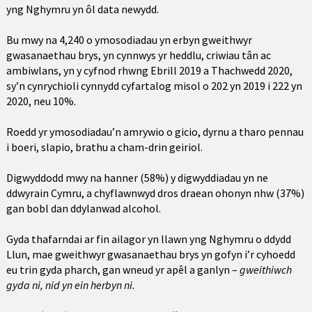
yng Nghymru yn ôl data newydd.
Bu mwy na 4,240 o ymosodiadau yn erbyn gweithwyr
gwasanaethau brys, yn cynnwys yr heddlu, criwiau tân ac
ambiwlans, yn y cyfnod rhwng Ebrill 2019 a Thachwedd 2020,
sy’n cynrychioli cynnydd cyfartalog misol o 202 yn 2019 i 222 yn
2020, neu 10%.
Roedd yr ymosodiadau’n amrywio o gicio, dyrnu a tharo pennau
i boeri, slapio, brathu a cham-drin geiriol.
Digwyddodd mwy na hanner (58%) y digwyddiadau yn ne
ddwyrain Cymru, a chyflawnwyd dros draean ohonyn nhw (37%)
gan bobl dan ddylanwad alcohol.
Gyda thafarndai ar fin ailagor yn llawn yng Nghymru o ddydd
Llun, mae gweithwyr gwasanaethau brys yn gofyn i’r cyhoedd
eu trin gyda pharch, gan wneud yr apêl a ganlyn –
gweithiwch
gyda ni, nid yn ein herbyn ni.