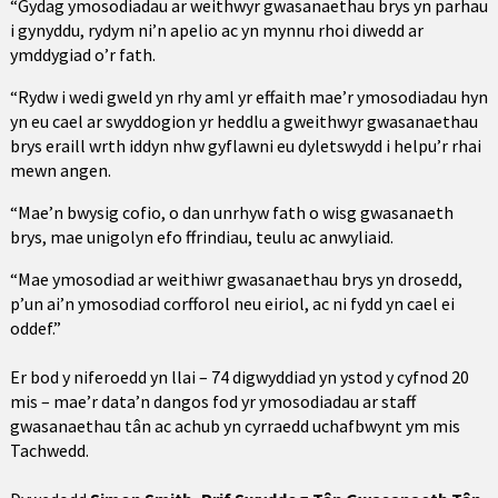
“Gydag ymosodiadau ar weithwyr gwasanaethau brys yn parhau
i gynyddu, rydym ni’n apelio ac yn mynnu rhoi diwedd ar
ymddygiad o’r fath.
“Rydw i wedi gweld yn rhy aml yr effaith mae’r ymosodiadau hyn
yn eu cael ar swyddogion yr heddlu a gweithwyr gwasanaethau
brys eraill wrth iddyn nhw gyflawni eu dyletswydd i helpu’r rhai
mewn angen.
“Mae’n bwysig cofio, o dan unrhyw fath o wisg gwasanaeth
brys, mae unigolyn efo ffrindiau, teulu ac anwyliaid.
“Mae ymosodiad ar weithiwr gwasanaethau brys yn drosedd,
p’un ai’n ymosodiad corfforol neu eiriol, ac ni fydd yn cael ei
oddef.”
Er bod y niferoedd yn llai – 74 digwyddiad yn ystod y cyfnod 20
mis – mae’r data’n dangos fod yr ymosodiadau ar staff
gwasanaethau tân ac achub yn cyrraedd uchafbwynt ym mis
Tachwedd.