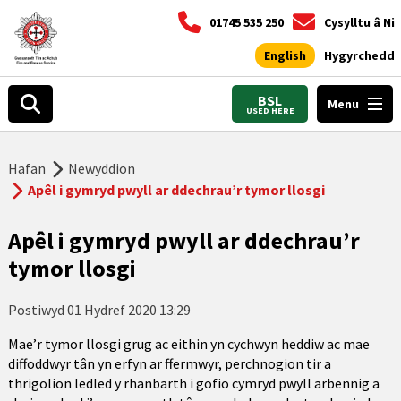
01745 535 250
Cysylltu â Ni
English
Hygyrchedd
BSL
Menu
USED HERE
Hafan
Newyddion
Apêl i gymryd pwyll ar ddechrau’r tymor llosgi
Apêl i gymryd pwyll ar ddechrau’r
tymor llosgi
Postiwyd
01 Hydref 2020 13:29
Mae’r tymor llosgi grug ac eithin yn cychwyn heddiw ac mae
diffoddwyr tân yn erfyn ar ffermwyr, perchnogion tir a
thrigolion ledled y rhanbarth i gofio cymryd pwyll arbennig a