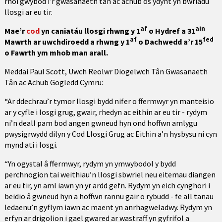
rhoi gwybod i’r gwasanaeth tân ac achub os ydynt yn bwriadu
llosgi ar eu tir.
af
ain
Mae’r
cod
yn caniatáu llosgi rhwng y 1
o Hydref a 31
af
fed
Mawrth ar uwchdiroedd a rhwng y 1
o Dachwedd a’r 15
o Fawrth ym mhob man arall.
Meddai Paul Scott, Uwch Reolwr Diogelwch Tân Gwasanaeth
Tân ac Achub Gogledd Cymru:
“Ar ddechrau’r tymor llosgi bydd nifer o ffermwyr yn manteisio
ar y cyfle i losgi grug, gwair, rhedyn ac eithin ar eu tir - rydym
ni’n deall pam bod angen gwneud hyn ond hoffwn amlygu
pwysigrwydd dilyn y Cod Llosgi Grug ac Eithin a’n hysbysu ni cyn
mynd ati i losgi.
“Yn ogystal â ffermwyr, rydym yn ymwybodol y bydd
perchnogion tai weithiau’n llosgi sbwriel neu eitemau diangen
ar eu tir, yn aml iawn yn yr ardd gefn. Rydym yn eich cynghori i
beidio â gwneud hyn a hoffwn rannu gair o rybudd - fe all tanau
ledaenu’n gyflym iawn ac maent yn anrhagweladwy. Rydym yn
erfyn ar drigolion i gael gwared ar wastraff yn gyfrifol a