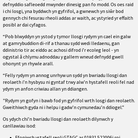
defnyddio safleoedd mwynder dinesig pan fo modd. Os oes raid
i chi losgi, yna byddwch yn gyfrifol, a gwnewch yn siŵr bod
gennych chi fesurau rheoli addas ar waith, ac ystyried yr effaith
posibl ar dai cyfagos.
“Pob blwyddyn yn ystod y tymor llosgi rydym yn cael ein galw
at gamrybuddion di-rif a thanau sydd wedi lledaenu, gan
ddinistrio tir ac eiddo ac achosi difrod i’r ecoleg leol - yn
ogystal â chlymu adnoddau y gallem wneud defnydd gwell
ohonynt yn rhywle arall.
“Felly rydym yn annog unrhyw un sydd yn bwriadu llosgi dan
reolaeth i’n hysbysu ni gyntaf trwy alw’n hystafell reoli fel nad
ydym yn anfon criwiau allan yn ddiangen.
"Rydym yn gofyn i bawb fod yn gyfrifol wrth losgi dan reolaeth.
Gweithiwch gyda ni i helpu i gadw’n cymunedau’n ddiogel.”
Os ydych chi’n bwriadu llosgi dan reolaeth dilynwch y
canllawiau isod:
Ffoniwch ystafell reoli GTAGC ar 01931 522006i roi