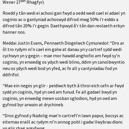
ain
Wener 27
Rhagfyr).
Roedd y tân wedi ei achosi gan fwyd a oedd wedi cael ei adael yn
coginio ac o ganlyniad achoswyd difrod mwg 50% i’r eiddo a
difrod tân 20% i’r gegin. Daethpwyd â’r tân dan reolaeth erbyn
hanner nos.
Meddai Justin Evans, Pennaeth Diogelwch Cymunedol: “Dro ar
ôl tro rydym ni’n cael ein galw at danau yn y cartref sydd wedi
cychwyn yn y gegin – mae mor hawdd anghofio am fwyd sy’n
coginio, yn enwedig os ydych wedi blino, ddim yn canolbwyntio
neu os ydych wedi bod yn yfed, ac fe all y canlyniadau fod yn
ddifrifol.
“Mae ein neges yn glir - peidiwch byth â throi eich cefn ar fwyd
sydd yn coginio, hyd yn oed am funud. Fe all gadael bwyd yn
coginio, yn enwedig mewn sosban sglodion, hyd yn oed am
gyfnod byr arwain at drychineb.
“Dros gyfnod y Nadolig mae’n cartrefi’n lawn papur, bocsys ac
eitemau eraill ac rydym ni’n annog pobl i gadw llwybrau dianc
yn glir rhag argyfwng.