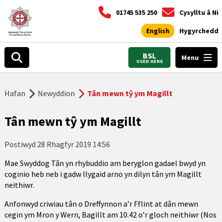
01745 535 250
Cysylltu â Ni
English
Hygyrchedd
BSL
Menu
USED HERE
Hafan
Newyddion
Tân mewn tŷ ym Magillt
Tân mewn tŷ ym Magillt
Postiwyd
28 Rhagfyr 2019 14:56
Mae Swyddog Tân yn rhybuddio am beryglon gadael bwyd yn
coginio heb neb i gadw llygaid arno yn dilyn tân ym Magillt
neithiwr.
Anfonwyd criwiau tân o Dreffynnon a’r Fflint at dân mewn
cegin ym Mron y Wern, Bagillt am 10.42 o’r gloch neithiwr (Nos