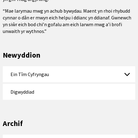
“Mae larymau mwg yn achub bywydau. Maent yn rhoi rhybudd
cynnar o dân er mwyn eich helpu i ddianc yn ddianaf. Gwnewch
yn siŵr eich bod chi’n gofalu am eich larwm mwg a’i brofi
unwaith yr wythnos.”
Newyddion
Ein Tîm Cyfryngau
Digwyddiad
Archif