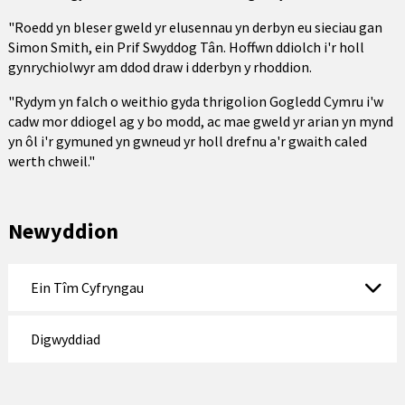
"Roedd yn bleser gweld yr elusennau yn derbyn eu sieciau gan
Simon Smith, ein Prif Swyddog Tân. Hoffwn ddiolch i'r holl
gynrychiolwyr am ddod draw i dderbyn y rhoddion.
"Rydym yn falch o weithio gyda thrigolion Gogledd Cymru i'w
cadw mor ddiogel ag y bo modd, ac mae gweld yr arian yn mynd
yn ôl i'r gymuned yn gwneud yr holl drefnu a'r gwaith caled
werth chweil."
Newyddion
Ein Tîm Cyfryngau
Digwyddiad