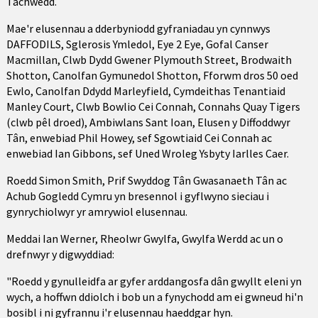
Tachwedd.
Mae'r elusennau a dderbyniodd gyfraniadau yn cynnwys
DAFFODILS, Sglerosis Ymledol, Eye 2 Eye, Gofal Canser
Macmillan, Clwb Dydd Gwener Plymouth Street, Brodwaith
Shotton, Canolfan Gymunedol Shotton, Fforwm dros 50 oed
Ewlo, Canolfan Ddydd Marleyfield, Cymdeithas Tenantiaid
Manley Court, Clwb Bowlio Cei Connah, Connahs Quay Tigers
(clwb pêl droed), Ambiwlans Sant Ioan, Elusen y Diffoddwyr
Tân, enwebiad Phil Howey, sef Sgowtiaid Cei Connah ac
enwebiad Ian Gibbons, sef Uned Wroleg Ysbyty Iarlles Caer.
Roedd Simon Smith, Prif Swyddog Tân Gwasanaeth Tân ac
Achub Gogledd Cymru yn bresennol i gyflwyno sieciau i
gynrychiolwyr yr amrywiol elusennau.
Meddai Ian Werner, Rheolwr Gwylfa, Gwylfa Werdd ac un o
drefnwyr y digwyddiad:
"Roedd y gynulleidfa ar gyfer arddangosfa dân gwyllt eleni yn
wych, a hoffwn ddiolch i bob un a fynychodd am ei gwneud hi'n
bosibl i ni gyfrannu i'r elusennau haeddgar hyn.