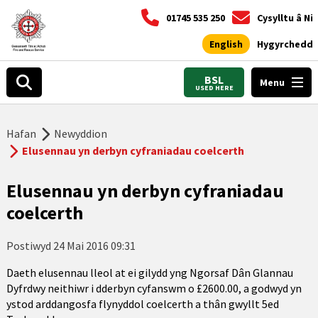
01745 535 250
Cysylltu â Ni
English
Hygyrchedd
BSL
Menu
USED HERE
Hafan
Newyddion
Elusennau yn derbyn cyfraniadau coelcerth
Elusennau yn derbyn cyfraniadau
coelcerth
Postiwyd
24 Mai 2016 09:31
Daeth elusennau lleol at ei gilydd yng Ngorsaf Dân Glannau
Dyfrdwy neithiwr i dderbyn cyfanswm o £2600.00, a godwyd yn
ystod arddangosfa flynyddol coelcerth a thân gwyllt 5ed