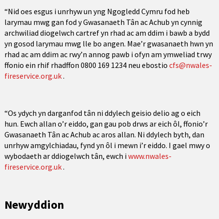
“Nid oes esgus i unrhyw un yng Ngogledd Cymru fod heb
larymau mwg gan fod y Gwasanaeth Tân ac Achub yn cynnig
archwiliad diogelwch cartref yn rhad ac am ddim i bawb a bydd
yn gosod larymau mwg lle bo angen. Mae’r gwasanaeth hwn yn
rhad ac am ddim ac rwy’n annog pawb i ofyn am ymweliad trwy
ffonio ein rhif rhadffon 0800 169 1234 neu ebostio
cfs@nwales-
fireservice.org.uk
.
“Os ydych yn darganfod tân ni ddylech geisio delio ag o eich
hun. Ewch allan o’r eiddo, gan gau pob drws ar eich ôl, ffonio’r
Gwasanaeth Tân ac Achub ac aros allan. Ni ddylech byth, dan
unrhyw amgylchiadau, fynd yn ôl i mewn i’r eiddo. I gael mwy o
wybodaeth ar ddiogelwch tân, ewch i
www.nwales-
fireservice.org.uk
.
Newyddion