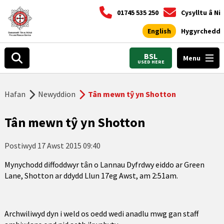
01745 535 250
Cysylltu â Ni
English
Hygyrchedd
BSL
Menu
USED HERE
Hafan
Newyddion
Tân mewn tŷ yn Shotton
Tân mewn tŷ yn Shotton
Postiwyd
17 Awst 2015 09:40
Mynychodd diffoddwyr tân o Lannau Dyfrdwy eiddo ar Green
Lane, Shotton ar ddydd Llun 17eg Awst, am 2:51am.
Archwiliwyd dyn i weld os oedd wedi anadlu mwg gan staff