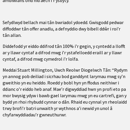
ambiwlans ond nid aeth i’r ysbyty.
Sefydlwyd bellach mai tân bwriadol ydoedd. Gwisgodd pedwar
diffoddwr tân offer anadlu, a defnyddio dwy bibell ddŵr i roi’r
tân allan.
Diddefodd yr eiddo ddifrod tân 100% i’r gegin, y cyntedd a llofft
ar y llawr cyntaf a difrod mwg i’r ystafelloedd eraill ar y llawr
cyntaf, a difrod mwg cymedrol i’r lolfa.
Meddai Stuart Millington, Uwch Reolwr Diogelwch Tân: “Rydym
yn annog pob deiliad i sicrhau bod ganddynt larymau mwg sy’n
gweithio yn eu heiddo. Roedd y bobl hyn yn ffodus neithiwr i
ddianc o’r eiddo heb anaf. Mae’r digwyddiad hwn yn profi eto pa
mor bwysig ydyw i bawb gael larymau mwg yn eu cartrefi, gan y
bydd yn rhoi rhybudd cynnar o dân. Rhaid eu cynnal yn rheolaidd
trwy brofi’r batri unwaith yr wythnos a’i newid yn unol â
chyfarwyddiadau’r gwneuthurwr.