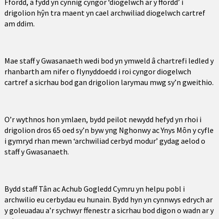
Ffordd, a fydd yn cynnig cyngor ‘diogelwch ar y ffordd’ i
drigolion hŷn tra maent yn cael archwiliad diogelwch cartref
am ddim.
Mae staff y Gwasanaeth wedi bod yn ymweld â chartrefi ledled y
rhanbarth am nifer o flynyddoedd i roi cyngor diogelwch
cartref a sicrhau bod gan drigolion larymau mwg sy’n gweithio.
O’r wythnos hon ymlaen, bydd peilot newydd hefyd yn rhoi i
drigolion dros 65 oed sy’n byw yng Nghonwy ac Ynys Môn y cyfle
i gymryd rhan mewn ‘archwiliad cerbyd modur’ gydag aelod o
staff y Gwasanaeth.
Bydd staff Tân ac Achub Gogledd Cymru yn helpu pobl i
archwilio eu cerbydau eu hunain. Bydd hyn yn cynnwys edrych ar
y goleuadau a’r sychwyr ffenestr a sicrhau bod digon o wadn ar y