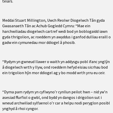
teiars.
Meddai Stuart Millington, Uwch Reolwr Diogelwch Tân gyda
Gwasanaeth Tân ac Achub Gogledd Cymru: “Mae ein
harchwiliadau diogelwch cartref wedi bod yn boblogaidd iawn
gyda thrigolion, ac roeddem yn awyddus i ganfod dulliau eraill o
gadw ein cymunedau mor ddiogel â phosib.
“Rydym yn gwneud llawer o waith yn addysgu pobl ifanc ynglŷn
â diogelwch wrth y llyw, ond roeddem hefyd eisiau sicrhau bod
ein trigolion hŷn mor ddiogel ag y bo modd wrth yrru eu ceir.
“Dyma pam rydym yn cyflwyno’r cynllun peilot hwn – nid yw’n
asesiad ffurfiol o gwbl, ond bydd yn dangos i drigolion sut i
wneud archwiliad sylfaenol o’r car a helpu nodi peryglon posibl
ynghyd â rhoi cyngor.