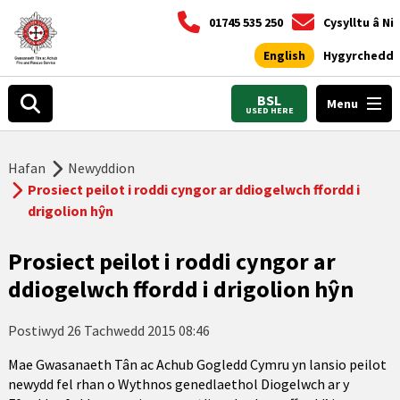
01745 535 250
Cysylltu â Ni
English
Hygyrchedd
BSL
Menu
USED HERE
Hafan
Newyddion
Prosiect peilot i roddi cyngor ar ddiogelwch ffordd i
drigolion hŷn
Prosiect peilot i roddi cyngor ar
ddiogelwch ffordd i drigolion hŷn
Postiwyd
26 Tachwedd 2015 08:46
Mae Gwasanaeth Tân ac Achub Gogledd Cymru yn lansio peilot
newydd fel rhan o Wythnos genedlaethol Diogelwch ar y