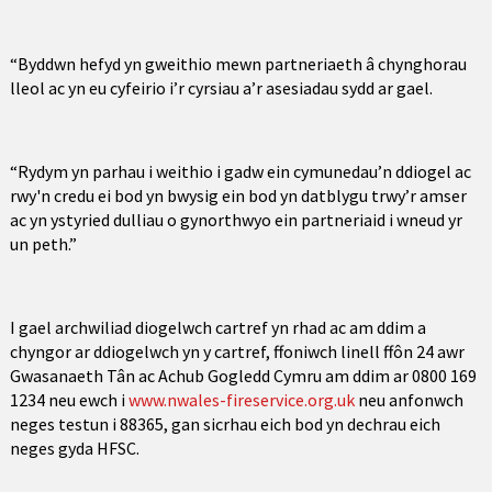
“Byddwn hefyd yn gweithio mewn partneriaeth â chynghorau
lleol ac yn eu cyfeirio i’r cyrsiau a’r asesiadau sydd ar gael.
“Rydym yn parhau i weithio i gadw ein cymunedau’n ddiogel ac
rwy'n credu ei bod yn bwysig ein bod yn datblygu trwy’r amser
ac yn ystyried dulliau o gynorthwyo ein partneriaid i wneud yr
un peth.”
I gael archwiliad diogelwch cartref yn rhad ac am ddim a
chyngor ar ddiogelwch yn y cartref, ffoniwch linell ffôn 24 awr
Gwasanaeth Tân ac Achub Gogledd Cymru am ddim ar 0800 169
1234 neu ewch i
www.nwales-fireservice.org.uk
neu anfonwch
neges testun i 88365, gan sicrhau eich bod yn dechrau eich
neges gyda HFSC.