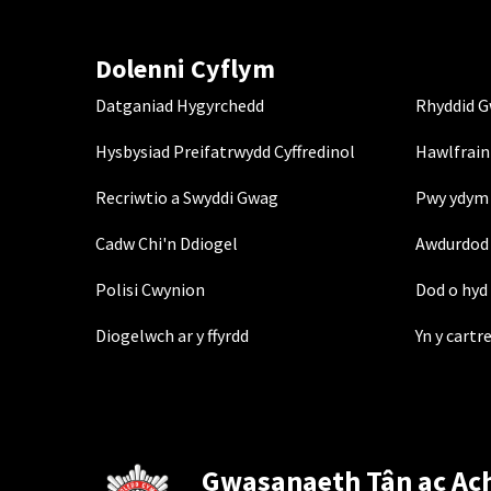
Dolenni Cyflym
Datganiad Hygyrchedd
Rhyddid 
Hysbysiad Preifatrwydd Cyffredinol
Hawlfrain
Recriwtio a Swyddi Gwag
Pwy ydym 
Cadw Chi'n Ddiogel
Awdurdod 
Polisi Cwynion
Dod o hyd 
Diogelwch ar y ffyrdd
Yn y cartr
Gwasanaeth Tân ac Ac