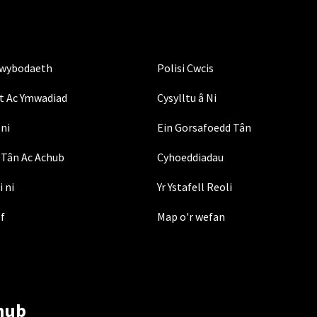
Gwybodaeth
Polisi Cwcis
t Ac Ymwadiad
Cysylltu â Ni
ni
Ein Gorsafoedd Tân
Tân Ac Achub
Cyhoeddiadau
i ni
Yr Ystafell Reoli
ef
Map o'r wefan
hub