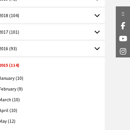
Twi
2018 (104)
Fa
2017 (101)
Y
2016 (93)
I
2015 (114)
January (10)
February (9)
March (10)
April (10)
May (12)