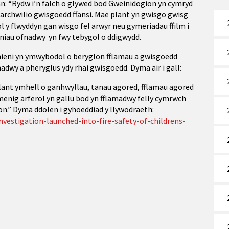
n: “Rydw i’n falch o glywed bod Gweinidogion yn cymryd
rchwilio gwisgoedd ffansi. Mae plant yn gwisgo gwisg
ol y flwyddyn gan wisgo fel arwyr neu gymeriadau ffilm i
einiau ofnadwy yn fwy tebygol o ddigwydd.
rhieni yn ymwybodol o beryglon fflamau a gwisgoedd
adwy a pheryglus ydy rhai gwisgoedd. Dyma air i gall:
blant ymhell o ganhwyllau, tanau agored, fflamau agored
 menig arferol yn gallu bod yn fflamadwy felly cymrwch
on.” Dyma ddolen i gyhoeddiad y llywodraeth:
estigation-launched-into-fire-safety-of-childrens-