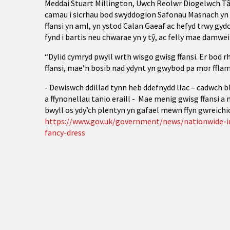
Meddai Stuart Millington, Uwch Reolwr Diogelwch Tâ
camau i sicrhau bod swyddogion Safonau Masnach yn a
ffansi yn aml, yn ystod Calan Gaeaf ac hefyd trwy gyd
fynd i bartis neu chwarae yn y tŷ, ac felly mae damw
“Dylid cymryd pwyll wrth wisgo gwisg ffansi. Er bod 
ffansi, mae’n bosib nad ydynt yn gwybod pa mor fflam
- Dewiswch ddillad tynn heb ddefnydd llac – cadwch 
a ffynonellau tanio eraill - Mae menig gwisg ffansi a
bwyll os ydy’ch plentyn yn gafael mewn ffyn gwreichi
https://www.gov.uk/government/news/nationwide-inv
fancy-dress