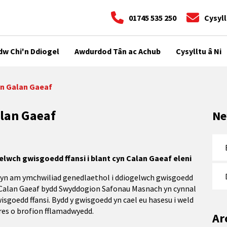
01745 535 250
Cysyll
dw Chi'n Ddiogel
Awdurdod Tân ac Achub
Cysylltu â Ni
on Galan Gaeaf
lan Gaeaf
Ne
lwch gwisgoedd ffansi i blant cyn Calan Gaeaf eleni
 ofyn am ymchwiliad genedlaethol i ddiogelwch gwisgoedd
 Calan Gaeaf bydd Swyddogion Safonau Masnach yn cynnal
sgoedd ffansi. Bydd y gwisgoedd yn cael eu hasesu i weld
res o brofion fflamadwyedd.
Ar