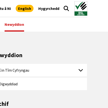
tu â Ni
English
Hygyrchedd
Newyddion
wyddion
Ein Tîm Cyfryngau
Digwyddiad
chif