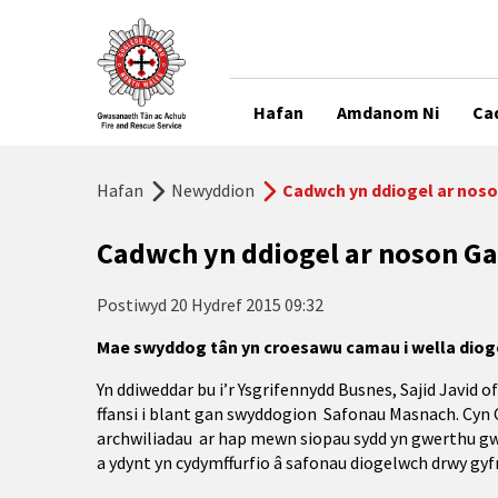
Hafan
Amdanom Ni
Ca
Hafan
Newyddion
Cadwch yn ddiogel ar nos
Cadwch yn ddiogel ar noson Ga
Postiwyd
20 Hydref 2015 09:32
Mae swyddog tân yn croesawu camau i wella dioge
Yn ddiweddar bu i’r Ysgrifennydd Busnes, Sajid Javid
ffansi i blant gan swyddogion Safonau Masnach. Cyn
archwiliadau ar hap mewn siopau sydd yn gwerthu gwi
a ydynt yn cydymffurfio â safonau diogelwch drwy gyf