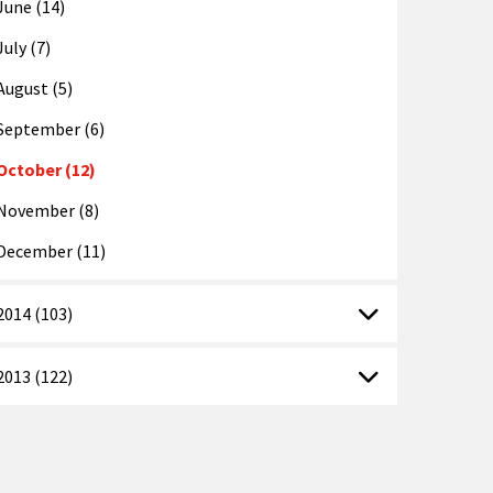
June (14)
July (7)
August (5)
September (6)
October (12)
November (8)
December (11)
2014 (103)
2013 (122)