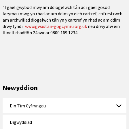
"I gael gwybod mwy am ddiogelwch tân ac i gael gosod
larymau mwg yn rhad ac am ddim yn eich cartref, cofrestrwch
am archwiliad diogelwch tân yn y cartref yn rhad ac am ddim
drwy fynd i
www.gwastan-gogcymru.org.uk
neu drwy alw ein
llinell rhadffôn 24awr ar 0800 169 1234.
Newyddion
Ein Tîm Cyfryngau
Digwyddiad