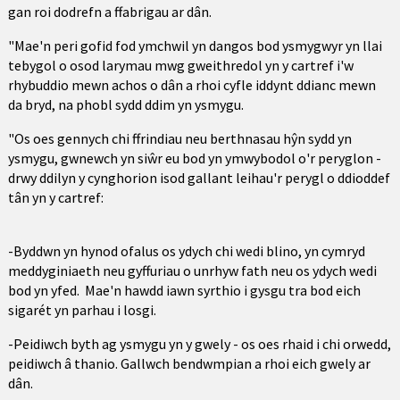
gan roi dodrefn a ffabrigau ar dân.
"Mae'n peri gofid fod ymchwil yn dangos bod ysmygwyr yn llai
tebygol o osod larymau mwg gweithredol yn y cartref i'w
rhybuddio mewn achos o dân a rhoi cyfle iddynt ddianc mewn
da bryd, na phobl sydd ddim yn ysmygu.
"Os oes gennych chi ffrindiau neu berthnasau hŷn sydd yn
ysmygu, gwnewch yn siŵr eu bod yn ymwybodol o'r peryglon -
drwy ddilyn y cynghorion isod gallant leihau'r perygl o ddioddef
tân yn y cartref:
-Byddwn yn hynod ofalus os ydych chi wedi blino, yn cymryd
meddyginiaeth neu gyffuriau o unrhyw fath neu os ydych wedi
bod yn yfed. Mae'n hawdd iawn syrthio i gysgu tra bod eich
sigarét yn parhau i losgi.
-Peidiwch byth ag ysmygu yn y gwely - os oes rhaid i chi orwedd,
peidiwch â thanio. Gallwch bendwmpian a rhoi eich gwely ar
dân.