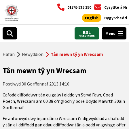
01745 535 250
Cysylltu â Ni
English
Hygyrchedd
BSL
Menu
USED HERE
Hafan
Newyddion
Tân mewn tŷ yn Wrecsam
Tân mewn tŷ yn Wrecsam
Postiwyd
30 Gorffennaf 2013 14:10
Cafodd diffoddwyr tân eu galw i eiddo yn Stryd Fawr, Coed
Poeth, Wrecsam am 00.38 o'r gloch y bore Ddydd Mawrth 30ain
Gorffennaf.
Fe anfonwyd dwy injan dân o Wrecsam i'r digwyddiad a chafodd
y tân ei ddiffodd gan ddau ddiffoddwr tân a oedd yn gwisgo offer