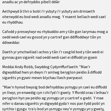
anadlu ac yn defnyddio pibell ddŵr
Aethpwyd â thri o bobl i'r ysbyty i'r ysbyty am driniaeth
oherwydd eu bod wedi anadlu mwg. Y maent bellach wedi cael
eu rhyddhau.
Cafodd y preswylwyr eu rhybuddio am y tân gan larymau mwg a
oedd wedi cael eu gosod yn y cartref gan ddiffoddwyr tân yn
ddiweddar.
Daeth yr ymchwiliad i achos y tân i'r casglid bod y tân wedi ei
gynnau gan sigarét nad oedd wedi cael ei diffodd yn gywir.
Meddai Andy Robb, Swyddog Cydymffurfiaeth: "Mae'r
digwyddiad hwn yn dwyn i'r amlwg beryglon peidio â diffodd
sigaréts yn gywir mewn blychau llwch pwrpasol.
"Mae'n hynod bwysig bod defnyddiau ysmygu yn cael eu diffodd
yn llwyr, yn enwedig cyn i chi fyd i'r gwely. Y ffordd orau i leihau'r
peryglon hyn yw peidio ag ysmygu yn y cartref o gwbl. Y mae
nifer o danau sigaréts yn digwydd gyda'r nos pan fydd pobl yn
syrthio i gysgu tra'u bod yn ysmygu neu'n ysmygu yn y gwely,