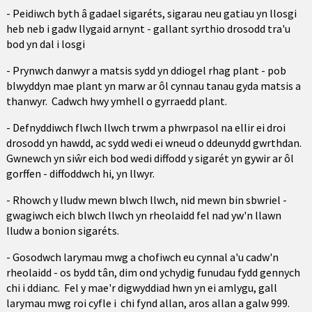
- Peidiwch byth â gadael sigaréts, sigarau neu gatiau yn llosgi
heb neb i gadw llygaid arnynt - gallant syrthio drosodd tra'u
bod yn dal i losgi
- Prynwch danwyr a matsis sydd yn ddiogel rhag plant - pob
blwyddyn mae plant yn marw ar ôl cynnau tanau gyda matsis a
thanwyr. Cadwch hwy ymhell o gyrraedd plant.
- Defnyddiwch flwch llwch trwm a phwrpasol na ellir ei droi
drosodd yn hawdd, ac sydd wedi ei wneud o ddeunydd gwrthdan.
Gwnewch yn siŵr eich bod wedi diffodd y sigarét yn gywir ar ôl
gorffen - diffoddwch hi, yn llwyr.
- Rhowch y lludw mewn blwch llwch, nid mewn bin sbwriel -
gwagiwch eich blwch llwch yn rheolaidd fel nad yw'n llawn
lludw a bonion sigaréts.
- Gosodwch larymau mwg a chofiwch eu cynnal a'u cadw'n
rheolaidd - os bydd tân, dim ond ychydig funudau fydd gennych
chi i ddianc. Fel y mae'r digwyddiad hwn yn ei amlygu, gall
larymau mwg roi cyfle i chi fynd allan, aros allan a galw 999.