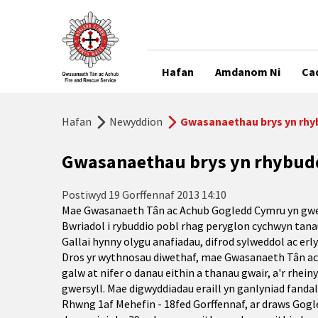
Hafan
Amdanom Ni
Ca
Hafan
Newyddion
Gwasanaethau brys yn rhy
Gwasanaethau brys yn rhybud
Postiwyd
19 Gorffennaf 2013 14:10
Mae Gwasanaeth Tân ac Achub Gogledd Cymru yn gwei
Bwriadol i rybuddio pobl rhag peryglon cychwyn tanau
Gallai hynny olygu anafiadau, difrod sylweddol ac erly
Dros yr wythnosau diwethaf, mae Gwasanaeth Tân ac
galw at nifer o danau eithin a thanau gwair, a'r rhein
gwersyll. Mae digwyddiadau eraill yn ganlyniad fandal
Rhwng 1af Mehefin - 18fed Gorffennaf, ar draws Gogle