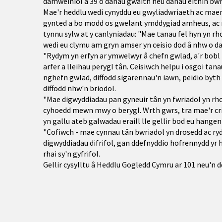
damweiniol a 39 o danau gwaith neu danau eithin bwr
Mae'r heddlu wedi cynyddu eu gwyliadwriaeth ac maen
gynted a bo modd os gwelant ymddygiad amheus, ac m
tynnu sylw at y canlyniadau: "Mae tanau fel hyn yn rh
wedi eu clymu am gryn amser yn ceisio dod â nhw o da
"Rydym yn erfyn ar ymwelwyr â chefn gwlad, a'r bobl 
arfer a lleihau perygl tân. Ceisiwch helpu i osgoi ta
nghefn gwlad, diffodd sigarennau'n iawn, peidio byt
diffodd nhw'n briodol.
"Mae digwyddiadau pan gyneuir tân yn fwriadol yn rho
cyhoedd mewn mwy o berygl. Wrth gwrs, tra mae'r criw
yn gallu ateb galwadau eraill lle gellir bod eu hang
"Cofiwch - mae cynnau tân bwriadol yn drosedd ac ry
digwyddiadau difrifol, gan ddefnyddio hofrennydd yr he
rhai sy'n gyfrifol.
Gellir cysylltu â Heddlu Gogledd Cymru ar 101 neu'n d