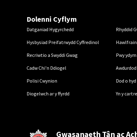
Dolenni Cyflym
Datganiad Hygyrchedd
Rhyddid 
Hysbysiad Preifatrwydd Cyffredinol
Hawlfrain
Recriwtio a Swyddi Gwag
Pwy ydym 
Cadw Chi'n Ddiogel
Awdurdod 
Polisi Cwynion
Dod o hyd 
Diogelwch ar y ffyrdd
Yn y cartr
Gwasanaeth Tân ac Ac