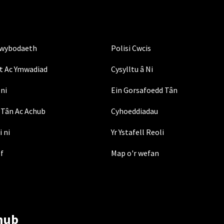
Gwybodaeth
Polisi Cwcis
t Ac Ymwadiad
Cysylltu â Ni
ni
Ein Gorsafoedd Tân
Tân Ac Achub
Cyhoeddiadau
i ni
Yr Ystafell Reoli
ef
Map o'r wefan
hub