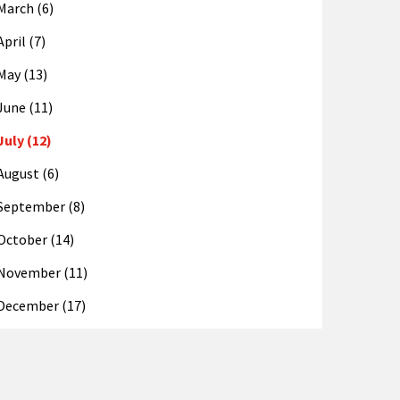
March (6)
April (7)
May (13)
June (11)
July (12)
August (6)
September (8)
October (14)
November (11)
December (17)