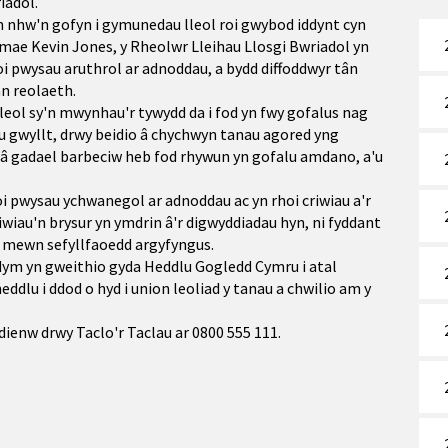
iadol.
 nhw'n gofyn i gymunedau lleol roi gwybod iddynt cyn
ae Kevin Jones, y Rheolwr Lleihau Llosgi Bwriadol yn
oi pwysau aruthrol ar adnoddau, a bydd diffoddwyr tân
n reolaeth.
leol sy'n mwynhau'r tywydd da i fod yn fwy gofalus nag
nau gwyllt, drwy beidio â chychwyn tanau agored yng
h â gadael barbeciw heb fod rhywun yn gofalu amdano, a'u
i pwysau ychwanegol ar adnoddau ac yn rhoi criwiau a'r
iau'n brysur yn ymdrin â'r digwyddiadau hyn, ni fyddant
en mewn sefyllfaoedd argyfyngus.
dym yn gweithio gyda Heddlu Gogledd Cymru i atal
ddlu i ddod o hyd i union leoliad y tanau a chwilio am y
dienw drwy Taclo'r Taclau ar 0800 555 111.