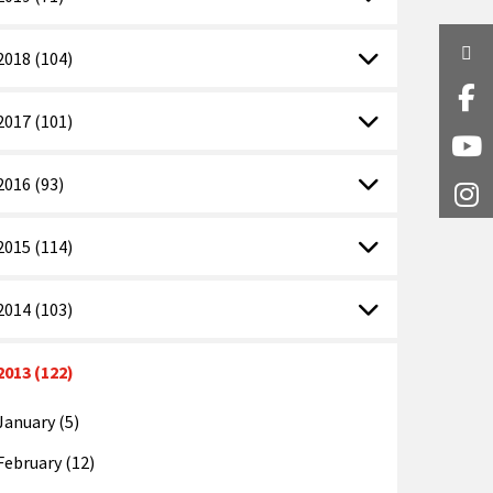
Twi
2018 (104)
Fa
2017 (101)
Y
2016 (93)
I
2015 (114)
2014 (103)
2013 (122)
January (5)
February (12)