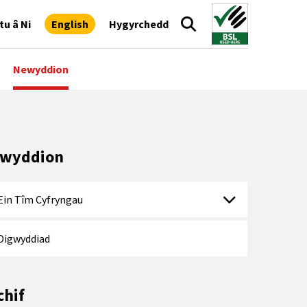
tu â Ni
English
Hygyrchedd
Newyddion
wyddion
Ein Tîm Cyfryngau
Digwyddiad
chif