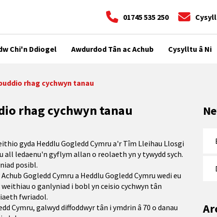
01745 535 250
Cysyll
dw Chi'n Ddiogel
Awdurdod Tân ac Achub
Cysylltu â Ni
buddio rhag cychwyn tanau
dio rhag cychwyn tanau
Ne
thio gyda Heddlu Gogledd Cymru a'r Tîm Lleihau Llosgi
 all ledaenu'n gyflym allan o reolaeth yn y tywydd sych.
niad posibl.
 Achub Gogledd Cymru a Heddlu Gogledd Cymru wedi eu
y weithiau o ganlyniad i bobl yn ceisio cychwyn tân
iaeth fwriadol.
Ar
dd Cymru, galwyd diffoddwyr tân i ymdrin â 70 o danau