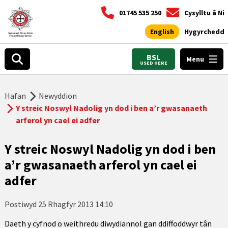
01745 535 250
Cysylltu â Ni
English
Hygyrchedd
BSL
Menu
USED HERE
Hafan
Newyddion
Y streic Noswyl Nadolig yn dod i ben a’r gwasanaeth
arferol yn cael ei adfer
Y streic Noswyl Nadolig yn dod i ben
a’r gwasanaeth arferol yn cael ei
adfer
Postiwyd
25 Rhagfyr 2013 14:10
Daeth y cyfnod o weithredu diwydiannol gan ddiffoddwyr tân