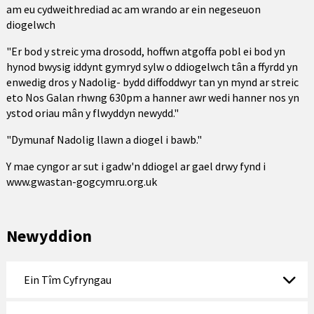
am eu cydweithrediad ac am wrando ar ein negeseuon
diogelwch
"Er bod y streic yma drosodd, hoffwn atgoffa pobl ei bod yn
hynod bwysig iddynt gymryd sylw o ddiogelwch tân a ffyrdd yn
enwedig dros y Nadolig- bydd diffoddwyr tan yn mynd ar streic
eto Nos Galan rhwng 630pm a hanner awr wedi hanner nos yn
ystod oriau mân y flwyddyn newydd."
"Dymunaf Nadolig llawn a diogel i bawb."
Y mae cyngor ar sut i gadw'n ddiogel ar gael drwy fynd i
www.gwastan-gogcymru.org.uk
Newyddion
Ein Tîm Cyfryngau