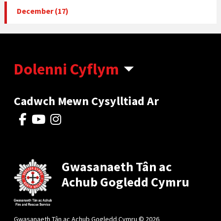
December (17)
Dolenni Cyflym
Cadwch Mewn Cysylltiad Ar
Gwasanaeth Tân ac
Achub Gogledd Cymru
Gwasanaeth Tân ac Achub Gogledd Cymru © 2026