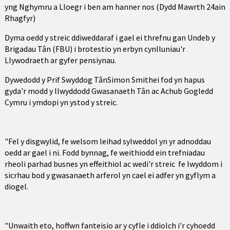
yng Nghymru a Lloegr i ben am hanner nos (Dydd Mawrth 24ain
Rhagfyr)
Dyma oedd y streic ddiweddaraf i gael ei threfnu gan Undeb y
Brigadau Tân (FBU) i brotestio yn erbyn cynlluniau'r
Llywodraeth ar gyfer pensiynau.
Dywedodd y Prif Swyddog TânSimon Smithei fod yn hapus
gyda'r modd y llwyddodd Gwasanaeth Tân ac Achub Gogledd
Cymru i ymdopi yn ystod y streic.
"Fel y disgwylid, fe welsom leihad sylweddol yn yr adnoddau
oedd ar gael i ni. Fodd bynnag, fe weithiodd ein trefniadau
rheoli parhad busnes yn effeithiol ac wedi'r streic fe lwyddom i
sicrhau bod y gwasanaeth arferol yn cael ei adfer yn gyflym a
diogel.
"Unwaith eto, hoffwn fanteisio ar y cyfle i ddiolch i'r cyhoedd