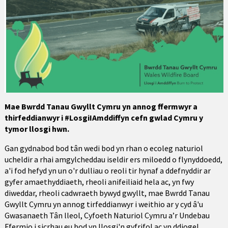
Mae Bwrdd Tanau Gwyllt Cymru yn annog ffermwyr a
thirfeddianwyr i #LosgiIAmddiffyn cefn gwlad Cymru y
tymor llosgi hwn.
Gan gydnabod bod tân wedi bod yn rhan o ecoleg naturiol
ucheldir a rhai amgylcheddau iseldir ers miloedd o flynyddoedd,
a'i fod hefyd yn un o'r dulliau o reoli tir hynaf a ddefnyddir ar
gyfer amaethyddiaeth, rheoli anifeiliaid hela ac, yn fwy
diweddar, rheoli cadwraeth bywyd gwyllt, mae Bwrdd Tanau
Gwyllt Cymru yn annog tirfeddianwyr i weithio ar y cyd â'u
Gwasanaeth Tân lleol, Cyfoeth Naturiol Cymru a’r Undebau
Ffermio i sicrhau eu bod yn llosgi'n gyfrifol ac yn ddiogel.