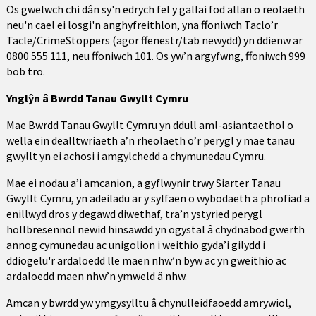
Os gwelwch chi dân sy'n edrych fel y gallai fod allan o reolaeth
neu'n cael ei losgi'n anghyfreithlon, yna ffoniwch Taclo’r
Tacle/CrimeStoppers (agor ffenestr/tab newydd) yn ddienw ar
0800 555 111, neu ffoniwch 101. Os yw’n argyfwng, ffoniwch 999
bob tro.
Ynglŷn â Bwrdd Tanau Gwyllt Cymru
Mae Bwrdd Tanau Gwyllt Cymru yn ddull aml-asiantaethol o
wella ein dealltwriaeth a’n rheolaeth o’r perygl y mae tanau
gwyllt yn ei achosi i amgylchedd a chymunedau Cymru.
Mae ei nodau a’i amcanion, a gyflwynir trwy Siarter Tanau
Gwyllt Cymru, yn adeiladu ar y sylfaen o wybodaeth a phrofiad a
enillwyd dros y degawd diwethaf, tra’n ystyried perygl
hollbresennol newid hinsawdd yn ogystal â chydnabod gwerth
annog cymunedau ac unigolion i weithio gyda’i gilydd i
ddiogelu'r ardaloedd lle maen nhw’n byw ac yn gweithio ac
ardaloedd maen nhw’n ymweld â nhw.
Amcan y bwrdd yw ymgysylltu â chynulleidfaoedd amrywiol,