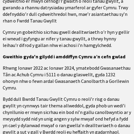
cydweithio er mwyn cefnogi’r gwaith o reoli tanau gwyllt, a
gwrando a rhannu datrysiadau ymarferol ar gyfer Cymru. Trwy
ddefnyddio’r dull cydweithredol hwn, mae’r asiantaethau sy’n
rhan o Fwrdd Tanau Gwyllt
Cymru yn gobeithio sicrhau gwell dealltwriaeth o'r hyn y gellir
ei wneud i gyfyngu ar nifer y tanau gwyllt, a thrwy hynny
leihau'r difrod y gallan nhw ei achosi i'n hamgylchedd.
Gweithio gyda'n gilydd i amddiffyn Cymru a’n cefn gwlad
Rhwng Ionawr 2022 ac Ionawr 2024, ymatebodd Gwasanaethau
Tân ac Achub Cymru i 5111 o danau glaswellt, gyda 1232
ohonyn nhw o fewn ardal Gwasanaeth Canolbarth a Gorllewin
Cymru.
Bydd dull Bwrdd Tanau Gwyllt Cymru o reoli’r risg o danau
gwyllt yn cynnwys tair thema allweddol, gyda phob un wedi’i
chynllunio er mwyn sicrhau ein bod ni’n gallu canolbwyntio ar y
meysydd sydd nid yn unig angen y sylw mwyaf ond hefyd a fydd
yn cael y dylanwad mwyaf o ran gwella’n dealltwriaeth o danau
gwyllt a sut y gall y Bwrdd reoli eu heffaith yn gadarnhaol.