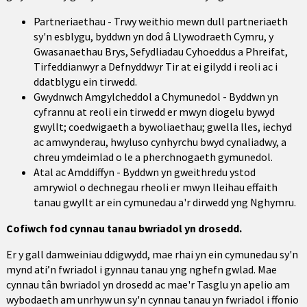
Partneriaethau - Trwy weithio mewn dull partneriaeth
sy'n esblygu, byddwn yn dod â Llywodraeth Cymru, y
Gwasanaethau Brys, Sefydliadau Cyhoeddus a Phreifat,
Tirfeddianwyr a Defnyddwyr Tir at ei gilydd i reoli ac i
ddatblygu ein tirwedd.
Gwydnwch Amgylcheddol a Chymunedol - Byddwn yn
cyfrannu at reoli ein tirwedd er mwyn diogelu bywyd
gwyllt; coedwigaeth a bywoliaethau; gwella lles, iechyd
ac amwynderau, hwyluso cynhyrchu bwyd cynaliadwy, a
chreu ymdeimlad o le a pherchnogaeth gymunedol.
Atal ac Amddiffyn - Byddwn yn gweithredu ystod
amrywiol o dechnegau rheoli er mwyn lleihau effaith
tanau gwyllt ar ein cymunedau a'r dirwedd yng Nghymru.
Cofiwch fod cynnau tanau bwriadol yn drosedd.
Er y gall damweiniau ddigwydd, mae rhai yn ein cymunedau sy'n
mynd ati’n fwriadol i gynnau tanau yng nghefn gwlad. Mae
cynnau tân bwriadol yn drosedd ac mae'r Tasglu yn apelio am
wybodaeth am unrhyw un sy'n cynnau tanau yn fwriadol i ffonio