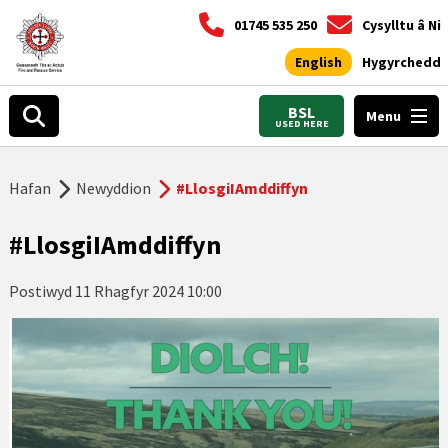
01745 535 250
Cysylltu â Ni
English
Hygyrchedd
BSL
Menu
USED HERE
Hafan
Newyddion
#LlosgiIAmddiffyn
#LlosgiIAmddiffyn
Postiwyd
11 Rhagfyr 2024 10:00