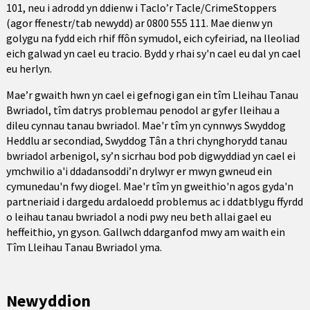
101, neu i adrodd yn ddienw i Taclo’r Tacle/CrimeStoppers
(agor ffenestr/tab newydd) ar 0800 555 111. Mae dienw yn
golygu na fydd eich rhif ffôn symudol, eich cyfeiriad, na lleoliad
eich galwad yn cael eu tracio. Bydd y rhai sy'n cael eu dal yn cael
eu herlyn.
Mae’r gwaith hwn yn cael ei gefnogi gan ein tîm Lleihau Tanau
Bwriadol, tîm datrys problemau penodol ar gyfer lleihau a
dileu cynnau tanau bwriadol. Mae'r tîm yn cynnwys Swyddog
Heddlu ar secondiad, Swyddog Tân a thri chynghorydd tanau
bwriadol arbenigol, sy’n sicrhau bod pob digwyddiad yn cael ei
ymchwilio a'i ddadansoddi’n drylwyr er mwyn gwneud ein
cymunedau'n fwy diogel. Mae'r tîm yn gweithio'n agos gyda'n
partneriaid i dargedu ardaloedd problemus ac i ddatblygu ffyrdd
o leihau tanau bwriadol a nodi pwy neu beth allai gael eu
heffeithio, yn gyson. Gallwch ddarganfod mwy am waith ein
Tîm Lleihau Tanau Bwriadol yma.
Newyddion