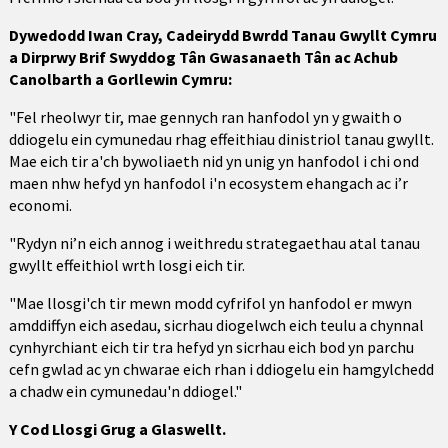
Dywedodd Iwan Cray, Cadeirydd Bwrdd Tanau Gwyllt Cymru
a Dirprwy Brif Swyddog Tân Gwasanaeth Tân ac Achub
Canolbarth a Gorllewin Cymru:
"Fel rheolwyr tir, mae gennych ran hanfodol yn y gwaith o
ddiogelu ein cymunedau rhag effeithiau dinistriol tanau gwyllt.
Mae eich tir a'ch bywoliaeth nid yn unig yn hanfodol i chi ond
maen nhw hefyd yn hanfodol i'n ecosystem ehangach ac i’r
economi.
"Rydyn ni’n eich annog i weithredu strategaethau atal tanau
gwyllt effeithiol wrth losgi eich tir.
"Mae llosgi'ch tir mewn modd cyfrifol yn hanfodol er mwyn
amddiffyn eich asedau, sicrhau diogelwch eich teulu a chynnal
cynhyrchiant eich tir tra hefyd yn sicrhau eich bod yn parchu
cefn gwlad ac yn chwarae eich rhan i ddiogelu ein hamgylchedd
a chadw ein cymunedau'n ddiogel."
Y Cod Llosgi Grug a Glaswellt.