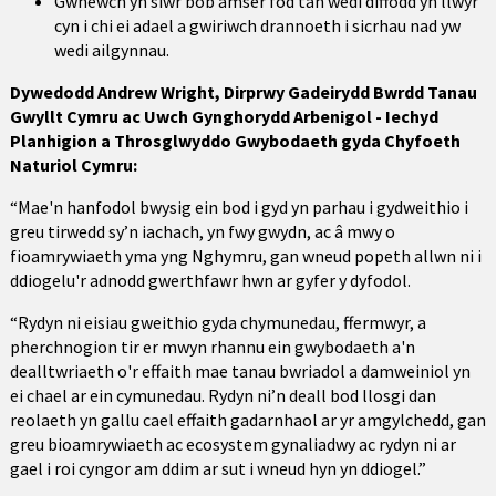
Gwnewch yn siŵr bob amser fod tân wedi diffodd yn llwyr
cyn i chi ei adael a gwiriwch drannoeth i sicrhau nad yw
wedi ailgynnau.
Dywedodd Andrew Wright, Dirprwy Gadeirydd Bwrdd Tanau
Gwyllt Cymru ac Uwch Gynghorydd Arbenigol - Iechyd
Planhigion a Throsglwyddo Gwybodaeth gyda Chyfoeth
Naturiol Cymru:
“Mae'n hanfodol bwysig ein bod i gyd yn parhau i gydweithio i
greu tirwedd sy’n iachach, yn fwy gwydn, ac â mwy o
fioamrywiaeth yma yng Nghymru, gan wneud popeth allwn ni i
ddiogelu'r adnodd gwerthfawr hwn ar gyfer y dyfodol.
“Rydyn ni eisiau gweithio gyda chymunedau, ffermwyr, a
pherchnogion tir er mwyn rhannu ein gwybodaeth a'n
dealltwriaeth o'r effaith mae tanau bwriadol a damweiniol yn
ei chael ar ein cymunedau. Rydyn ni’n deall bod llosgi dan
reolaeth yn gallu cael effaith gadarnhaol ar yr amgylchedd, gan
greu bioamrywiaeth ac ecosystem gynaliadwy ac rydyn ni ar
gael i roi cyngor am ddim ar sut i wneud hyn yn ddiogel.”