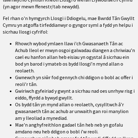
(yn agor mewn ffenestr/tab newydd).
Fel rhan o'n hymgyrch Llosgi i Ddiogelu, mae Bwrdd Tân Gwyllt
Cymru yn atgoffa tirfeddianwyr o gyngor syml a fydd yn helpu i
sicrhau llosgi cyfrifol:
Rhowch wybod ymlaen llaw i'ch Gwasanaeth Tân ac
Achub lleol er mwyn osgoi galwadau diangen a chriwiau’n
cael eu hanfon allan heb eisiau yn ogystal â sicrhau ein
bod yn barod i ymateb os bydd llosgi’n mynd allan o
reolaeth.
Gwnewch yn siŵr fod gennych chi ddigon o bobl ac offer i
reoli'r tân.
Gwiriwch gyfeiriad y gwynt a sicrhau nad oes unrhyw risg i
eiddo, ffyrdd a bywyd gwyllt.
Os bydd tân yn mynd allan o reolaeth, cysylltwch â'r
gwasanaeth tân ac achub ar unwaith gan roi manylion
am y lleoliad a mynediad.
Mae'n anghyfreithlon gadael tân heb neb yn gofalu
amdano neu heb ddigon o bobl i’w reoli.