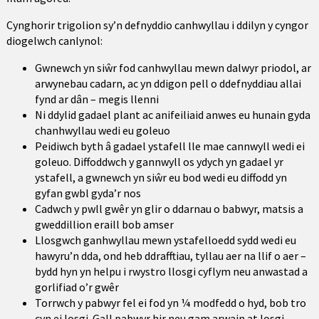
Cynghorir trigolion sy’n defnyddio canhwyllau i ddilyn y cyngor
diogelwch canlynol:
Gwnewch yn siŵr fod canhwyllau mewn dalwyr priodol, ar
arwynebau cadarn, ac yn ddigon pell o ddefnyddiau allai
fynd ar dân – megis llenni
Ni ddylid gadael plant ac anifeiliaid anwes eu hunain gyda
chanhwyllau wedi eu goleuo
Peidiwch byth â gadael ystafell lle mae cannwyll wedi ei
goleuo. Diffoddwch y gannwyll os ydych yn gadael yr
ystafell, a gwnewch yn siŵr eu bod wedi eu diffodd yn
gyfan gwbl gyda’r nos
Cadwch y pwll gwêr yn glir o ddarnau o babwyr, matsis a
gweddillion eraill bob amser
Llosgwch ganhwyllau mewn ystafelloedd sydd wedi eu
hawyru’n dda, ond heb ddrafftiau, tyllau aer na llif o aer –
bydd hyn yn helpu i rwystro llosgi cyflym neu anwastad a
gorlifiad o’r gwêr
Torrwch y pabwyr fel ei fod yn ¼ modfedd o hyd, bob tro
cyn ei losgi. Gall pabwyr hir neu gam arwain at losgi