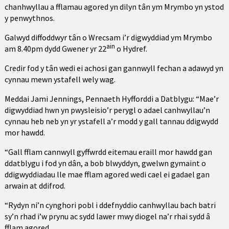
chanhwyllau a fflamau agored yn dilyn tân ym Mrymbo yn ystod
y penwythnos.
Galwyd diffoddwyr tân o Wrecsam i’r digwyddiad ym Mrymbo
ain
am 8.40pm dydd Gwener yr 22
o Hydref.
Credir fod y tân wedi ei achosi gan gannwyll fechan a adawyd yn
cynnau mewn ystafell wely wag.
Meddai Jami Jennings, Pennaeth Hyfforddi a Datblygu: “Mae’r
digwyddiad hwn yn pwysleisio’r perygl o adael canhwyllau’n
cynnau heb neb yn yr ystafell a’r modd y gall tannau ddigwydd
mor hawdd.
“Gall fflam cannwyll gyffwrdd eitemau eraill mor hawdd gan
ddatblygu i fod yn dân, a bob blwyddyn, gwelwn gymaint o
ddigwyddiadau lle mae fflam agored wedi cael ei gadael gan
arwain at ddifrod.
“Rydyn ni’n cynghori pobl i ddefnyddio canhwyllau bach batri
sy’n rhad i’w prynu ac sydd lawer mwy diogel na’r rhai sydd â
fflam agored.