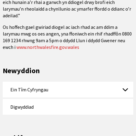
eich hunain a’r rhai a garwch yn ddiogel drwy brofi eich
larymau’n rheolaidd a chynllunio ac ymarfer ffordd o ddianc o’r
adeilad.”
Os hoffech gael gwiriad diogel ac iach rhad ac am ddim a
larymau mwg os oes angen, yna ffoniwch ein rhif rhadffôn 0800
169 1234 rhwng 9am a 5pm o ddydd Llun i ddydd Gwener neu
ewch i
www.northwalesfire.gov.wales
Newyddion
Ein Tîm Cyfryngau
Digwyddiad