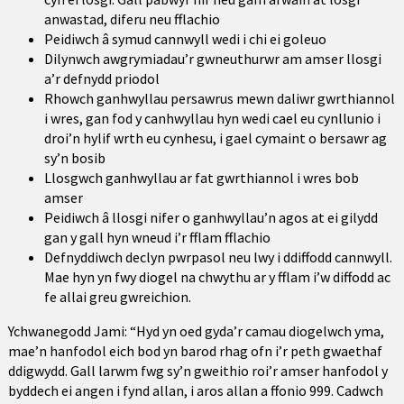
anwastad, diferu neu fflachio
Peidiwch â symud cannwyll wedi i chi ei goleuo
Dilynwch awgrymiadau’r gwneuthurwr am amser llosgi
a’r defnydd priodol
Rhowch ganhwyllau persawrus mewn daliwr gwrthiannol
i wres, gan fod y canhwyllau hyn wedi cael eu cynllunio i
droi’n hylif wrth eu cynhesu, i gael cymaint o bersawr ag
sy’n bosib
Llosgwch ganhwyllau ar fat gwrthiannol i wres bob
amser
Peidiwch â llosgi nifer o ganhwyllau’n agos at ei gilydd
gan y gall hyn wneud i’r fflam fflachio
Defnyddiwch declyn pwrpasol neu lwy i ddiffodd cannwyll.
Mae hyn yn fwy diogel na chwythu ar y fflam i’w diffodd ac
fe allai greu gwreichion.
Ychwanegodd Jami: “Hyd yn oed gyda’r camau diogelwch yma,
mae’n hanfodol eich bod yn barod rhag ofn i’r peth gwaethaf
ddigwydd. Gall larwm fwg sy’n gweithio roi’r amser hanfodol y
byddech ei angen i fynd allan, i aros allan a ffonio 999. Cadwch