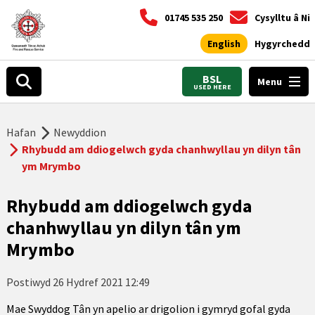
01745 535 250
Cysylltu â Ni
English
Hygyrchedd
BSL
Menu
USED HERE
Hafan
Newyddion
Rhybudd am ddiogelwch gyda chanhwyllau yn dilyn tân
ym Mrymbo
Rhybudd am ddiogelwch gyda
chanhwyllau yn dilyn tân ym
Mrymbo
Postiwyd
26 Hydref 2021 12:49
Mae Swyddog Tân yn apelio ar drigolion i gymryd gofal gyda