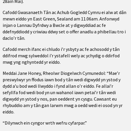
28ain Mai).
Cafodd Gwasanaeth Tân ac Achub Gogledd Cymru ei alw at dân
mewn eiddo yn East Green, Sealand am 11.06am. Anfonwyd
injan o Lannau Dyfrdwy a Bwcle at y digwyddiad ac fe
ddefnyddiodd y criwiau ddwy set o offer anadlu a phibellau tro i
daclo’r tân.
Cafodd merch ifanc ei chludo i’r ysbyty ac fe achosodd y tân
ddifrod mwg sylweddol i’r ystafell wely ac ychydig o ddirfod
mwg yng nghyntedd yr eiddo.
Meddai Jane Honey, Rheolwr Diogelwch Cymunedol: “Mae’r
preswylwyr yn ffodus iawn bod y tân wedi digwydd yn ystod y
dydd a’u bod wedi llwyddo i fynd allan o’r eiddo. Fe allai’r
sefyllfa fod wedi bod yn un wahanol iawn petai’r tân wedi
digwydd yn ystod y nos, pan oeddent yn cysgu. Cawsant eu
rhybuddio am y tân gan larwm mwg a oedd wedi ei osod yn yr
eiddo.
“Dilynwch ein cyngor wrth wefru cyfarpar.”