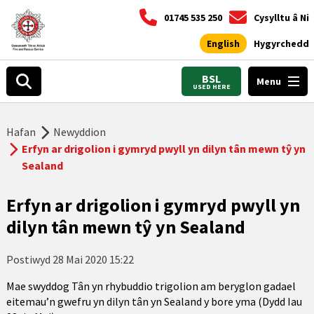
01745 535 250
Cysylltu â Ni
English
Hygyrchedd
BSL
Menu
USED HERE
Hafan
Newyddion
Erfyn ar drigolion i gymryd pwyll yn dilyn tân mewn tŷ yn
Sealand
Erfyn ar drigolion i gymryd pwyll yn
dilyn tân mewn tŷ yn Sealand
Postiwyd
28 Mai 2020 15:22
Mae swyddog Tân yn rhybuddio trigolion am beryglon gadael
eitemau’n gwefru yn dilyn tân yn Sealand y bore yma (Dydd Iau