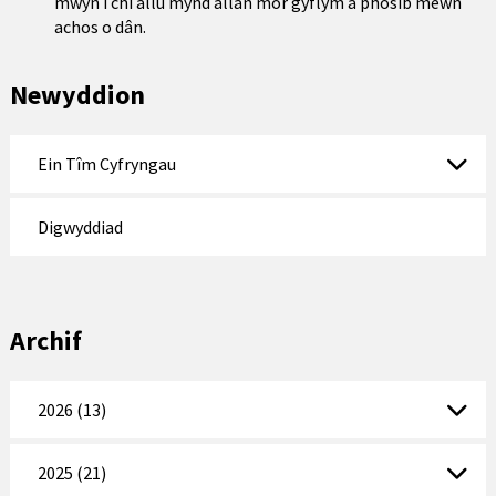
mwyn i chi allu mynd allan mor gyflym â phosib mewn
achos o dân.
Newyddion
Ein Tîm Cyfryngau
Digwyddiad
Archif
2026 (13)
2025 (21)