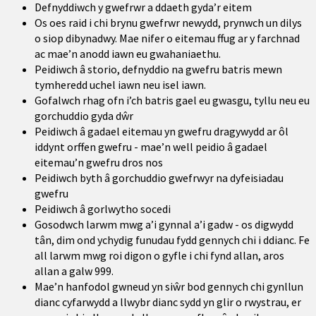
Defnyddiwch y gwefrwr a ddaeth gyda’r eitem
Os oes raid i chi brynu gwefrwr newydd, prynwch un dilys
o siop dibynadwy. Mae nifer o eitemau ffug ar y farchnad
ac mae’n anodd iawn eu gwahaniaethu.
Peidiwch â storio, defnyddio na gwefru batris mewn
tymheredd uchel iawn neu isel iawn.
Gofalwch rhag ofn i’ch batris gael eu gwasgu, tyllu neu eu
gorchuddio gyda dŵr
Peidiwch â gadael eitemau yn gwefru dragywydd ar ôl
iddynt orffen gwefru - mae’n well peidio â gadael
eitemau’n gwefru dros nos
Peidiwch byth â gorchuddio gwefrwyr na dyfeisiadau
gwefru
Peidiwch â gorlwytho socedi
Gosodwch larwm mwg a’i gynnal a’i gadw - os digwydd
tân, dim ond ychydig funudau fydd gennych chi i ddianc. Fe
all larwm mwg roi digon o gyfle i chi fynd allan, aros
allan a galw 999.
Mae’n hanfodol gwneud yn siŵr bod gennych chi gynllun
dianc cyfarwydd a llwybr dianc sydd yn glir o rwystrau, er