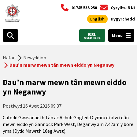
01745 535 250
Cysylltu â Ni
English
Hygyrchedd
BSL
Menu
USED HERE
Hafan
Newyddion
Dau’n marw mewn tân mewn eiddo yn Neganwy
Dau’n marw mewn tân mewn eiddo
yn Neganwy
Postiwyd
16 Awst 2016 09:37
Cafodd Gwasanaeth Tân ac Achub Gogledd Cymru ei alw i dân
mewn eiddo yn Gannock Park West, Deganwy am 7.42am y bore
yma (Dydd Mawrth 16eg Awst).