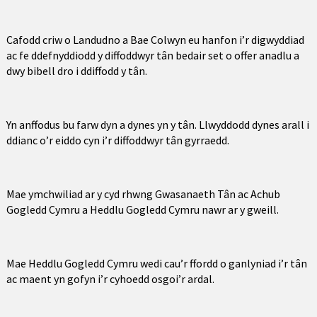
Cafodd criw o Landudno a Bae Colwyn eu hanfon i’r digwyddiad
ac fe ddefnyddiodd y diffoddwyr tân bedair set o offer anadlu a
dwy bibell dro i ddiffodd y tân.
Yn anffodus bu farw dyn a dynes yn y tân. Llwyddodd dynes arall i
ddianc o’r eiddo cyn i’r diffoddwyr tân gyrraedd.
Mae ymchwiliad ar y cyd rhwng Gwasanaeth Tân ac Achub
Gogledd Cymru a Heddlu Gogledd Cymru nawr ar y gweill.
Mae Heddlu Gogledd Cymru wedi cau’r ffordd o ganlyniad i’r tân
ac maent yn gofyn i’r cyhoedd osgoi’r ardal.